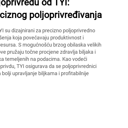
joprivredu od TYI:
iznog poljoprivređivanja
YI su dizajnirani za precizno poljoprivredno
šenja koja povećavaju produktivnost i
 resursa. S mogućnošću brzog obilaska velikih
ve pružaju točne procjene zdravlja biljaka i
a temeljenih na podacima. Kao vodeći
privdu, TYI osigurava da se poljoprivrednici
 bolji upravljanje biljkama i profitabilnije