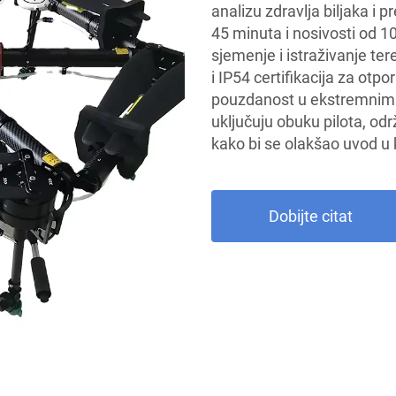
analizu zdravlja biljaka i 
45 minuta i nosivosti od 1
sjemenje i istraživanje ter
i IP54 certifikacija za ot
pouzdanost u ekstremnim 
uključuju obuku pilota, od
kako bi se olakšao uvod u 
Dobijte citat