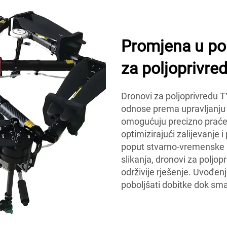
Promjena u pol
za poljoprivre
Dronovi za poljoprivredu TY
odnose prema upravljanju
omogućuju precizno praćenj
optimizirajući zalijevanje
poput stvarno-vremenske a
slikanja, dronovi za poljop
održivije rješenje. Uvođe
poboljšati dobitke dok sma