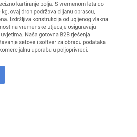
precizno kartiranje polja. S vremenom leta do
0 kg, ovaj dron podržava ciljanu obrascu,
ena. Izdržljiva konstrukcija od ugljenog vlakna
pornost na vremenske utjecaje osiguravaju
uvjetima. Naša gotovna B2B rješenja
ržavanje setove i softver za obradu podataka
komercijalnu uporabu u poljoprivredi.