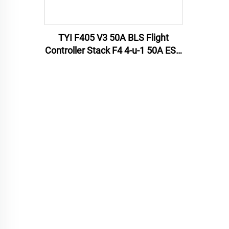
TYI F405 V3 50A BLS Flight
Controller Stack F4 4-u-1 50A ESC
za RC FPV dron