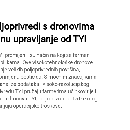
joprivredi s dronovima
dnu upravljanje od TYI
I promijenili su način na koji se farmeri
 biljkama. Ove visokotehnološke dronove
e velikih poljoprivrednih površina,
 i primjenu pesticida. S moćnim značajkama
nalize podataka i visoko-rezolucijskog
rivredu TYI pružaju farmerima učinkovitije i
njem dronova TYI, poljoprivredne tvrtke mogu
njuju operacijske troškove.