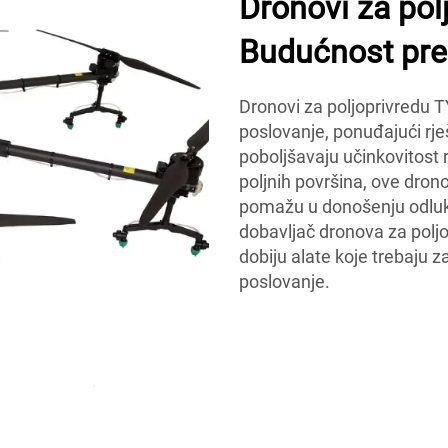
Dronovi za pol
Budućnost prec
Dronovi za poljoprivredu T
poslovanje, ponuđajući rje
poboljšavaju učinkovitost
poljnih površina, ove drono
pomažu u donošenju odluk
dobavljač dronova za poljo
dobiju alate koje trebaju za
poslovanje.