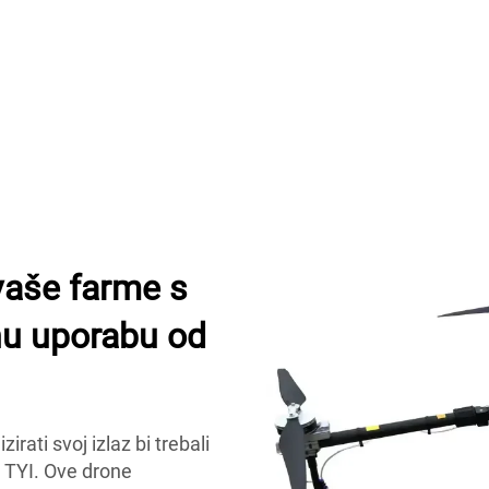
vaše farme s
nu uporabu od
irati svoj izlaz bi trebali
d TYI. Ove drone