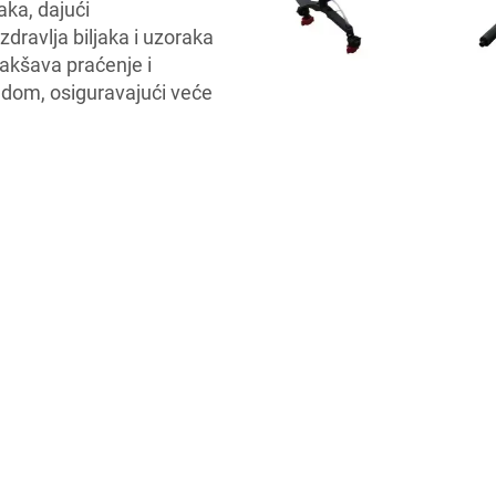
aka, dajući
dravlja biljaka i uzoraka
lakšava praćenje i
udom, osiguravajući veće