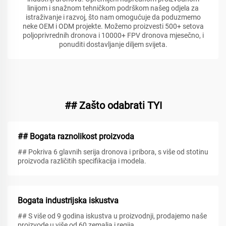
linijom i snažnom tehničkom podrškom našeg odjela za
istraživanje i razvoj, što nam omogućuje da poduzmemo
neke OEM i ODM projekte. Možemo proizvesti 500+ setova
poljoprivrednih dronova i 10000+ FPV dronova mjesečno, i
ponuditi dostavljanje diljem svijeta.
## Zašto odabrati TYI
## Bogata raznolikost proizvoda
## Pokriva 6 glavnih serija dronova i pribora, s više od stotinu
proizvoda različitih specifikacija i modela.
Bogata industrijska iskustva
## S više od 9 godina iskustva u proizvodnji, prodajemo naše
proizvode u više od 60 zemalja i regija.