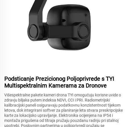
Podsticanje Prezicionog Poljoprivrede s TYI
Multispektralnim Kamerama za Dronove
Višespektralne pakete kameri drona TYI omogućuju korisne uvide o
zdravju biljaka putem indeksa NDVI, CCI i PRI. Radiometrijski
kalibracijski paneli osiguravaju podatkovnu konzistentnost tijekom
letova, dok integrirani softver za planiranje leta stvara preskripcijske
karte za lokacijsko upravljanje. Elektronika ocijenjena na IP54 i
montaža prigušena od titraja pružaju pouzdanu radnju pri stalnoj
upotrebi. Poslovnim partnerima u poljoprivredi pružaju se