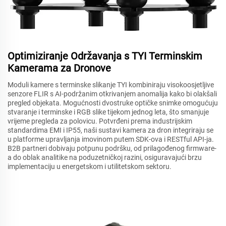
Optimiziranje Održavanja s TYI Terminskim
Kamerama za Dronove
Moduli kamere s terminske slikanje TYI kombiniraju visokoosjetljive
senzore FLIR s AI-podržanim otkrivanjem anomalija kako bi olakšali
pregled objekata. Mogućnosti dvostruke optičke snimke omogućuju
stvaranje i terminske i RGB slike tijekom jednog leta, što smanjuje
vrijeme pregleda za polovicu. Potvrđeni prema industrijskim
standardima EMI i IP55, naši sustavi kamera za dron integriraju se
u platforme upravljanja imovinom putem SDK-ova i RESTful API-ja.
B2B partneri dobivaju potpunu podršku, od prilagođenog firmware-
a do oblak analitike na poduzetničkoj razini, osiguravajući brzu
implementaciju u energetskom i utilitetskom sektoru.