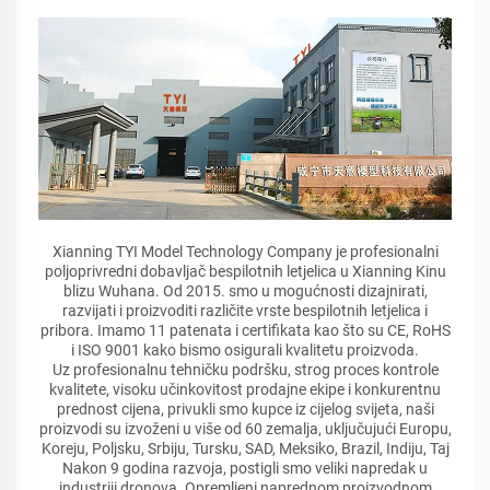
Xianning TYI Model Technology Company je profesionalni
poljoprivredni dobavljač bespilotnih letjelica u Xianning Kinu
blizu Wuhana. Od 2015. smo u mogućnosti dizajnirati,
razvijati i proizvoditi različite vrste bespilotnih letjelica i
pribora. Imamo 11 patenata i certifikata kao što su CE, RoHS
i ISO 9001 kako bismo osigurali kvalitetu proizvoda.
Uz profesionalnu tehničku podršku, strog proces kontrole
kvalitete, visoku učinkovitost prodajne ekipe i konkurentnu
prednost cijena, privukli smo kupce iz cijelog svijeta, naši
proizvodi su izvoženi u više od 60 zemalja, uključujući Europu,
Koreju, Poljsku, Srbiju, Tursku, SAD, Meksiko, Brazil, Indiju, Taj
Nakon 9 godina razvoja, postigli smo veliki napredak u
industriji dronova. Opremljeni naprednom proizvodnom