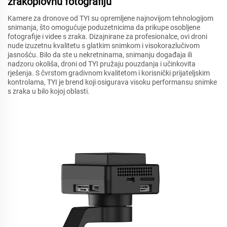
zrakoplovnu fotografiju
Kamere za dronove od TYI su opremljene najnovijom tehnologijom
snimanja, što omogućuje poduzetnicima da prikupe osobljene
fotografije i videe s zraka. Dizajnirane za profesionalce, ovi droni
nude izuzetnu kvalitetu s glatkim snimkom i visokorazlučivom
jasnošću. Bilo da ste u nekretninama, snimanju događaja ili
nadzoru okoliša, droni od TYI pružaju pouzdanja i učinkovita
rješenja. S čvrstom gradivnom kvalitetom i korisnički prijateljskim
kontrolama, TYI je brend koji osigurava visoku performansu snimke
s zraka u bilo kojoj oblasti.