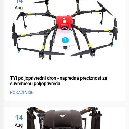
14
Aug
TYI poljoprivredni dron - napredna preciznost za
suvremenu poljoprivredu
POKAŽI VIŠE
14
Aug