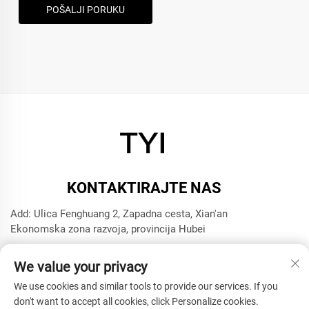
POŠALJI PORUKU
KONTAKTIRAJTE NAS
Add: Ulica Fenghuang 2, Zapadna cesta, Xian'an
Ekonomska zona razvoja, provincija Hubei
Tel:
+8615272063961
We value your privacy
E-mail:
[email protected]
We use cookies and similar tools to provide our services. If you
don't want to accept all cookies, click Personalize cookies.