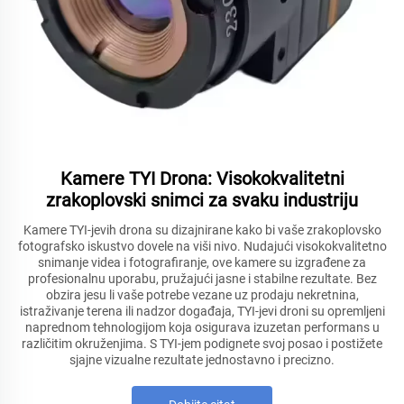
Kamere TYI Drona: Visokokvalitetni
zrakoplovski snimci za svaku industriju
Kamere TYI-jevih drona su dizajnirane kako bi vaše zrakoplovsko
fotografsko iskustvo dovele na viši nivo. Nudajući visokokvalitetno
snimanje videa i fotografiranje, ove kamere su izgrađene za
profesionalnu uporabu, pružajući jasne i stabilne rezultate. Bez
obzira jesu li vaše potrebe vezane uz prodaju nekretnina,
istraživanje terena ili nadzor događaja, TYI-jevi droni su opremljeni
naprednom tehnologijom koja osigurava izuzetan performans u
različitim okruženjima. S TYI-jem podignete svoj posao i postižete
sjajne vizualne rezultate jednostavno i precizno.