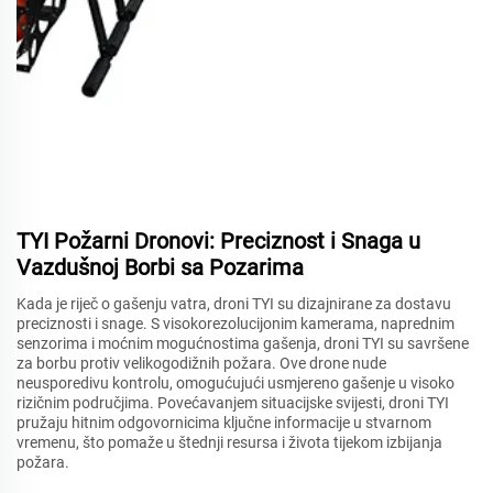
TYI Požarni Dronovi: Preciznost i Snaga u
Vazdušnoj Borbi sa Pozarima
Kada je riječ o gašenju vatra, droni TYI su dizajnirane za dostavu
preciznosti i snage. S visokorezolucijonim kamerama, naprednim
senzorima i moćnim mogućnostima gašenja, droni TYI su savršene
za borbu protiv velikogodižnih požara. Ove drone nude
neusporedivu kontrolu, omogućujući usmjereno gašenje u visoko
rizičnim područjima. Povećavanjem situacijske svijesti, droni TYI
pružaju hitnim odgovornicima ključne informacije u stvarnom
vremenu, što pomaže u štednji resursa i života tijekom izbijanja
požara.