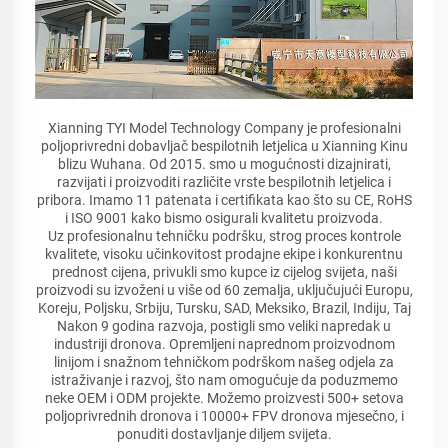
Xianning TYI Model Technology Company je profesionalni
poljoprivredni dobavljač bespilotnih letjelica u Xianning Kinu
blizu Wuhana. Od 2015. smo u mogućnosti dizajnirati,
razvijati i proizvoditi različite vrste bespilotnih letjelica i
pribora. Imamo 11 patenata i certifikata kao što su CE, RoHS
i ISO 9001 kako bismo osigurali kvalitetu proizvoda.
Uz profesionalnu tehničku podršku, strog proces kontrole
kvalitete, visoku učinkovitost prodajne ekipe i konkurentnu
prednost cijena, privukli smo kupce iz cijelog svijeta, naši
proizvodi su izvoženi u više od 60 zemalja, uključujući Europu,
Koreju, Poljsku, Srbiju, Tursku, SAD, Meksiko, Brazil, Indiju, Taj
Nakon 9 godina razvoja, postigli smo veliki napredak u
industriji dronova. Opremljeni naprednom proizvodnom
linijom i snažnom tehničkom podrškom našeg odjela za
istraživanje i razvoj, što nam omogućuje da poduzmemo
neke OEM i ODM projekte. Možemo proizvesti 500+ setova
poljoprivrednih dronova i 10000+ FPV dronova mjesečno, i
ponuditi dostavljanje diljem svijeta.