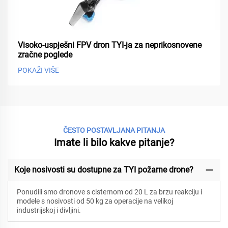
Visoko-uspješni FPV dron TYI-ja za neprikosnovene
zračne poglede
POKAŽI VIŠE
ČESTO POSTAVLJANA PITANJA
Imate li bilo kakve pitanje?
Koje nosivosti su dostupne za TYI požarne drone?
Ponudili smo dronove s cisternom od 20 L za brzu reakciju i
modele s nosivosti od 50 kg za operacije na velikoj
industrijskoj i divljini.