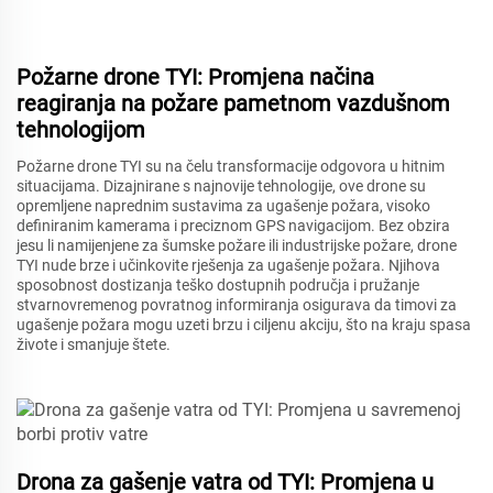
Požarne drone TYI: Promjena načina
reagiranja na požare pametnom vazdušnom
tehnologijom
Požarne dronе TYI su na čelu transformacije odgovora u hitnim
situacijama. Dizajnirane s najnovije tehnologije, ove dronе su
opremljene naprednim sustavima za ugašenje požara, visoko
definiranim kamerama i preciznom GPS navigacijom. Bez obzira
jesu li namijenjene za šumske požare ili industrijske požare, dronе
TYI nude brze i učinkovite rješenja za ugašenje požara. Njihova
sposobnost dostizanja teško dostupnih područja i pružanje
stvarnovremenog povratnog informiranja osigurava da timovi za
ugašenje požara mogu uzeti brzu i ciljenu akciju, što na kraju spasa
živote i smanjuje štete.
Drona za gašenje vatra od TYI: Promjena u