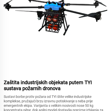
Zaštita industrijskih objekata putem TYI
sustava požarnih dronova
Sustavi borbe protiv požara od TYI štite velike industrijske
komplekse, pružajući brzu izravnu potiskivanje s neba prije
emergentnih ekipa. Varijanta s velikim nosivosti nose 50 kg
koncentrata pěne, dok agilni model dostavlja precizne izbijanja za