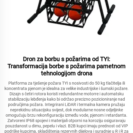
Dron za borbu s požarima od TYI:
Transformacija borbe s požarima pametnom
tehnologijom drona
Platforma za tješenje požara TYI s nosivosti do 50 kg tlačitelja ili
koncentrata pjenom je idealna za velike industrijske i šumski požare.
Dizajn s četiri rotora koristi redundantne motorre i automatsku
stabilizaciju lebđenja kako bi održao precizno pozicioniranje nad
područjima požara. Integrirani LiDAR i termalna kamera pružaju
neprekidnu situacijsku svijest, dok modularne nosne odjeljinke
omogućuju brzu rekonfiguraciju između vode, pjenom i retardanta.
Zatvoreni IP68 spojevi i materijali otporni na koroziju osiguravaju
pouzdanost u dimu, pepelu i vlazi. B2B kupci imaju prednost od VIP
podrške kupcima, skladištenja rezervnih dijelova i suradnje u R i R za