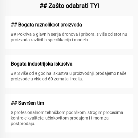
## Zašto odabrati TYI
## Bogata raznolikost proizvoda
## Pokriva 6 glavnih serija dronova i pribora, s više od stotinu
proizvoda različitih specifikacija i modela.
Bogata industrijska iskustva
## S više od 9 godina iskustva u proizvodnji, prodajemo naše
proizvode u više od 60 zemalja i regija.
## Savršen tim
S profesionalnom tehničkom podrškom, strogim procesima
kontrole kvalitete, učinkovitom prodajom i timom za
postprodaju.