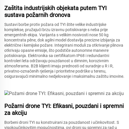
Zaštita industrijskih objekata putem TYI
sustava požarnih dronova
Sustavi borbe protiv požara od TYI štite velike industrijske
komplekse, pružajući brzu izravnu potiskivanje s neba prije
emergentnih ekipa. Varijanta s velikim nosivosti nose 50 kg
koncentrata pěne, dok agilni model dostavlja precizne izbijanja za
električne i kemijske požare. Integrirani moduli za otkrivanje plinova
otkrivaju opasne emisije, što podstiče autonomne manevre
potiskivanja. Elektronika sa certifikatom IP68 i redundantni
kontroleri leta održavaju pouzdanost u dimnim, korozivnim
atmosferama. B2B klijenti imaju prednosti od suradnje u R i R,
privatno-označenih rješenja i prioritetne podrške u terenu,
osiguravajući minimalno nedjelovanje i maksimalnu zaštitu imovine.
Požarni drone TYI: Efikasni, pouzdani i spremni
za akciju
Borbeni droni TYI su konstruirani za pouzdanost i učinkovitost. S
visokoučinkovitim mogućnostima, ovi droni su spremni za rad u