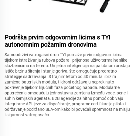
Podrška prvim odgovornim licima s TYI
autonomnim požarnim dronovima
Samoodrživi vatrogasni dron TYI pomaže prvim odgovornicima
tijekom istraživanja rubova požara i prijenosa uživo termalne slike
službenicima na terenu. Umjetna inteligencija na palubnom uređaju
ističe brzinu širenja i stanje goriva, što omogućuje predratno
strategije sadržavanja. S trajnim letom od 40 minuta i brzim
zamjena baterijskih modula, ti droni održavaju neprekinuto
pokrivenje tijekom ključnih faza početnog napada. Modularne
opterećenja omogućuju jednostavnu zamjenu između vode, pene i
suhih kemijskih agenata. B2B agencije za hitnu pomoć dobivaju
integrirane API-jeve za dispečiranje, programe certifikacije pilota i
održavanje podržano SLA-om kako bi povećali spremnost na misiju
i sigurnost vatrogasača.