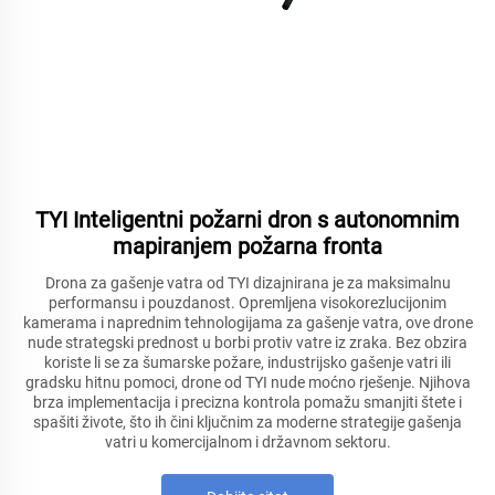
TYI Inteligentni požarni dron s autonomnim
mapiranjem požarna fronta
Drona za gašenje vatra od TYI dizajnirana je za maksimalnu
performansu i pouzdanost. Opremljena visokorezlucijonim
kamerama i naprednim tehnologijama za gašenje vatra, ove drone
nude strategski prednost u borbi protiv vatre iz zraka. Bez obzira
koriste li se za šumarske požare, industrijsko gašenje vatri ili
gradsku hitnu pomoci, drone od TYI nude moćno rješenje. Njihova
brza implementacija i precizna kontrola pomažu smanjiti štete i
spašiti živote, što ih čini ključnim za moderne strategije gašenja
vatri u komercijalnom i državnom sektoru.