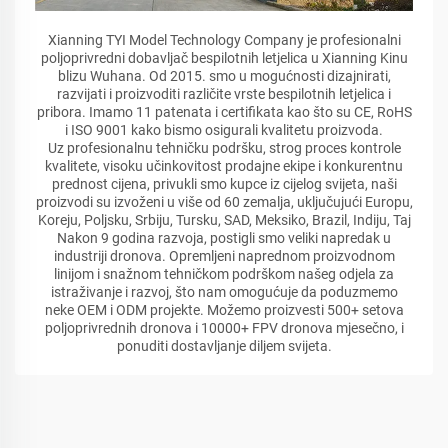
Xianning TYI Model Technology Company je profesionalni
poljoprivredni dobavljač bespilotnih letjelica u Xianning Kinu
blizu Wuhana. Od 2015. smo u mogućnosti dizajnirati,
razvijati i proizvoditi različite vrste bespilotnih letjelica i
pribora. Imamo 11 patenata i certifikata kao što su CE, RoHS
i ISO 9001 kako bismo osigurali kvalitetu proizvoda.
Uz profesionalnu tehničku podršku, strog proces kontrole
kvalitete, visoku učinkovitost prodajne ekipe i konkurentnu
prednost cijena, privukli smo kupce iz cijelog svijeta, naši
proizvodi su izvoženi u više od 60 zemalja, uključujući Europu,
Koreju, Poljsku, Srbiju, Tursku, SAD, Meksiko, Brazil, Indiju, Taj
Nakon 9 godina razvoja, postigli smo veliki napredak u
industriji dronova. Opremljeni naprednom proizvodnom
linijom i snažnom tehničkom podrškom našeg odjela za
istraživanje i razvoj, što nam omogućuje da poduzmemo
neke OEM i ODM projekte. Možemo proizvesti 500+ setova
poljoprivrednih dronova i 10000+ FPV dronova mjesečno, i
ponuditi dostavljanje diljem svijeta.