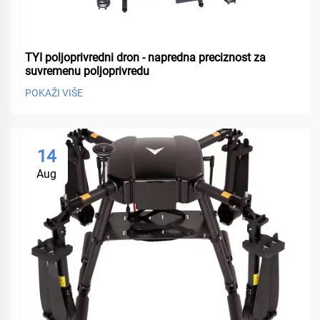
TYI poljoprivredni dron - napredna preciznost za
suvremenu poljoprivredu
POKAŽI VIŠE
14
Aug