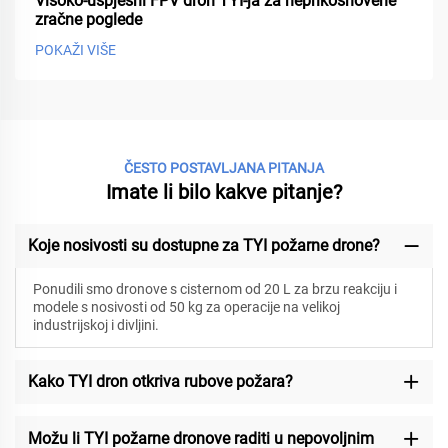
Visoko-uspješni FPV dron TYI-ja za neprikosnovene
zračne poglede
POKAŽI VIŠE
ČESTO POSTAVLJANA PITANJA
Imate li bilo kakve pitanje?
Koje nosivosti su dostupne za TYI požarne drone?
Ponudili smo dronove s cisternom od 20 L za brzu reakciju i
modele s nosivosti od 50 kg za operacije na velikoj
industrijskoj i divljini.
Kako TYI dron otkriva rubove požara?
Možu li TYI požarne dronove raditi u nepovoljnim