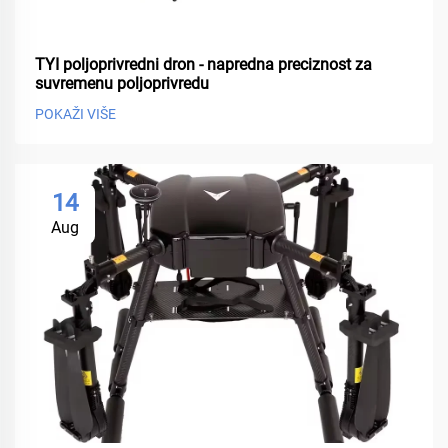
TYI poljoprivredni dron - napredna preciznost za
suvremenu poljoprivredu
POKAŽI VIŠE
14
Aug