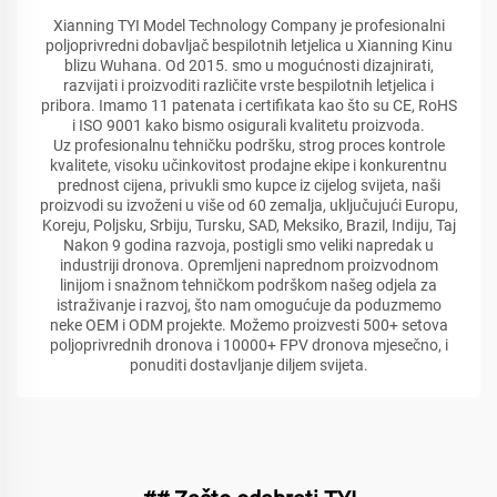
Xianning TYI Model Technology Company je profesionalni
poljoprivredni dobavljač bespilotnih letjelica u Xianning Kinu
blizu Wuhana. Od 2015. smo u mogućnosti dizajnirati,
razvijati i proizvoditi različite vrste bespilotnih letjelica i
pribora. Imamo 11 patenata i certifikata kao što su CE, RoHS
i ISO 9001 kako bismo osigurali kvalitetu proizvoda.
Uz profesionalnu tehničku podršku, strog proces kontrole
kvalitete, visoku učinkovitost prodajne ekipe i konkurentnu
prednost cijena, privukli smo kupce iz cijelog svijeta, naši
proizvodi su izvoženi u više od 60 zemalja, uključujući Europu,
Koreju, Poljsku, Srbiju, Tursku, SAD, Meksiko, Brazil, Indiju, Taj
Nakon 9 godina razvoja, postigli smo veliki napredak u
industriji dronova. Opremljeni naprednom proizvodnom
linijom i snažnom tehničkom podrškom našeg odjela za
istraživanje i razvoj, što nam omogućuje da poduzmemo
neke OEM i ODM projekte. Možemo proizvesti 500+ setova
poljoprivrednih dronova i 10000+ FPV dronova mjesečno, i
ponuditi dostavljanje diljem svijeta.