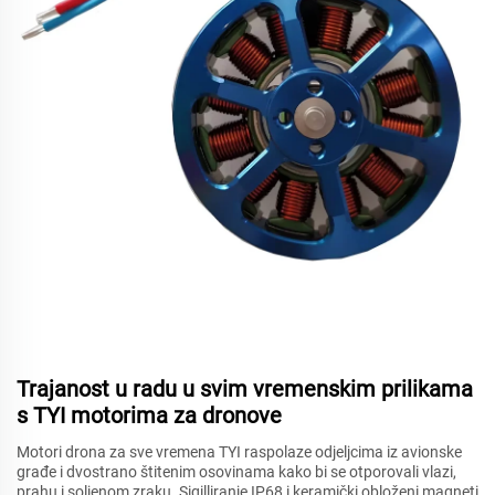
Trajanost u radu u svim vremenskim prilikama
s TYI motorima za dronove
Motori drona za sve vremena TYI raspolaze odjeljcima iz avionske
građe i dvostrano štitenim osovinama kako bi se otporovali vlazi,
prahu i soljenom zraku. Sigilliranje IP68 i keramički obloženi magneti