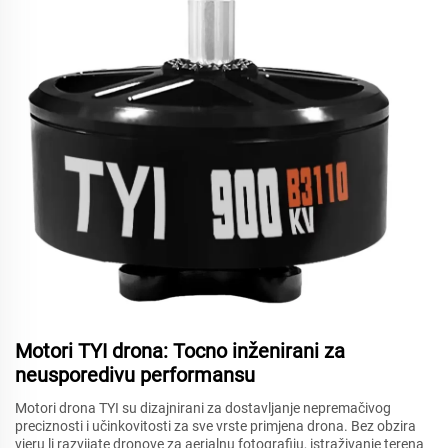
Motori TYI drona: Tocno inženirani za
neusporedivu performansu
Motori drona TYI su dizajnirani za dostavljanje nepremačivog
preciznosti i učinkovitosti za sve vrste primjena drona. Bez obzira
vjeru li razvijate dronove za aerialnu fotografiju, istraživanje terena