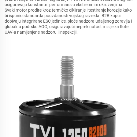
osiguravaju konstantni performans u ekstremnim okruženjima.
Svaki motor prodire kroz termičko cikliranje i testiranje korozije kako
bi ispunio standarda pouzdanosti vojskog razreda. B2B kupci
dobivaju integrirane ESC jedinice, ploče nadzora udaljenog zdravlja i
globalnu podršku AOG, osiguravajući neprekinutost misije za flote
UAV-a namijenjene nadzoru i inspekciji.