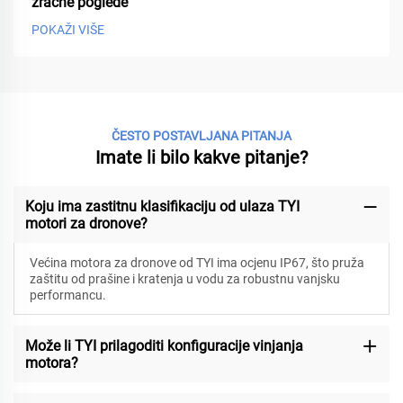
zračne poglede
POKAŽI VIŠE
ČESTO POSTAVLJANA PITANJA
Imate li bilo kakve pitanje?
Koju ima zastitnu klasifikaciju od ulaza TYI
motori za dronove?
Većina motora za dronove od TYI ima ocjenu IP67, što pruža
zaštitu od prašine i kratenja u vodu za robustnu vanjsku
performancu.
Može li TYI prilagoditi konfiguracije vinjanja
motora?