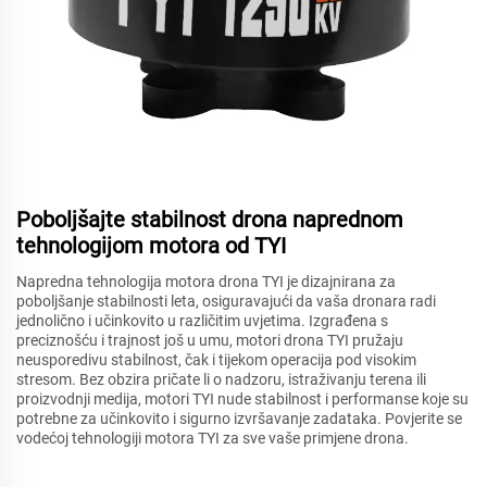
Poboljšajte stabilnost drona naprednom
tehnologijom motora od TYI
Napredna tehnologija motora drona TYI je dizajnirana za
poboljšanje stabilnosti leta, osiguravajući da vaša dronara radi
jednolično i učinkovito u različitim uvjetima. Izgrađena s
preciznošću i trajnost još u umu, motori drona TYI pružaju
neusporedivu stabilnost, čak i tijekom operacija pod visokim
stresom. Bez obzira pričate li o nadzoru, istraživanju terena ili
proizvodnji medija, motori TYI nude stabilnost i performanse koje su
potrebne za učinkovito i sigurno izvršavanje zadataka. Povjerite se
vodećoj tehnologiji motora TYI za sve vaše primjene drona.