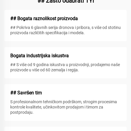
## Zašto odabrati TYI
## Bogata raznolikost proizvoda
## Pokriva 6 glavnih serija dronova i pribora, s više od stotinu
proizvoda različitih specifikacija i modela.
Bogata industrijska iskustva
## S više od 9 godina iskustva u proizvodnji, prodajemo naše
proizvode u više od 60 zemalja i regija.
## Savršen tim
S profesionalnom tehničkom podrškom, strogim procesima
kontrole kvalitete, učinkovitom prodajom i timom za
postprodaju.