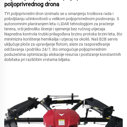
poljoprivrednog drona
TYI poljoprivredni dron iznimalo se u smanjenju troškova rada i
poboljšanju učinkovitosti u velikom poljoprivrednom poslovanju. S
autonomnim planiranjem leta i LiDAR tehnologijom za praćenje
terena, vrši jednoliko širenje i sjemenje bez ručnog utjecaja.
Napredna kontrola trubki prilagođava brzinu protoka brzini leta, što
minimizira korištenje hemikalija i utjecaj na okoliš. Naš B2B servis
uključuje ploče za upravljanje flotom, alate za raspoređivanje
održavanja i podršku 24/7, što omogućuje poljoprivrednim
poduzećima optimizaciju alokacije resursa i postizanje konstantnih
dobitaka pri različitim vrstama biljaka.