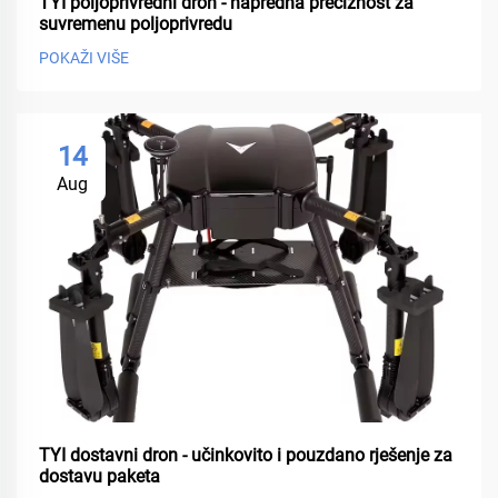
TYI poljoprivredni dron - napredna preciznost za
suvremenu poljoprivredu
POKAŽI VIŠE
14
Aug
TYI dostavni dron - učinkovito i pouzdano rješenje za
dostavu paketa