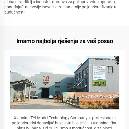
globalni voditelj u industriji dronova za poljoprivrednu uporabu,
ponuđajući najnovije inovacije za pametnije poljoprivređivanje u
budućnosti.
Imamo najbolja rješenja za vaš posao
Xianning TYI Model Technology Company je profesionalni
poljoprivredni dobavljač bespilotnih letjelica u Xianning Kinu
blizu Wuhana. Od 2015. smo u mogućnosti dizajnirati,