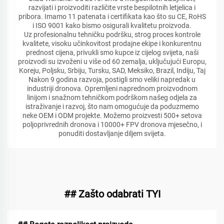
razvijati i proizvoditi različite vrste bespilotnih letjelica i
pribora. Imamo 11 patenata i certifikata kao što su CE, RoHS
i ISO 9001 kako bismo osigurali kvalitetu proizvoda.
Uz profesionalnu tehničku podršku, strog proces kontrole
kvalitete, visoku učinkovitost prodajne ekipe i konkurentnu
prednost cijena, privukli smo kupce iz cijelog svijeta, naši
proizvodi su izvoženi u više od 60 zemalja, uključujući Europu,
Koreju, Poljsku, Srbiju, Tursku, SAD, Meksiko, Brazil, Indiju, Taj
Nakon 9 godina razvoja, postigli smo veliki napredak u
industriji dronova. Opremljeni naprednom proizvodnom
linijom i snažnom tehničkom podrškom našeg odjela za
istraživanje i razvoj, što nam omogućuje da poduzmemo
neke OEM i ODM projekte. Možemo proizvesti 500+ setova
poljoprivrednih dronova i 10000+ FPV dronova mjesečno, i
ponuditi dostavljanje diljem svijeta.
## Zašto odabrati TYI