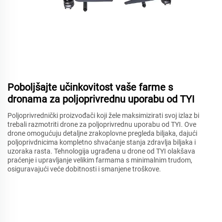
Poboljšajte učinkovitost vaše farme s
dronama za poljoprivrednu uporabu od TYI
Poljoprivrednički proizvođači koji žele maksimizirati svoj izlaz bi
trebali razmotriti drone za poljoprivrednu uporabu od TYI. Ove
drone omogućuju detaljne zrakoplovne pregleda biljaka, dajući
poljoprivdnicima kompletno shvaćanje stanja zdravlja biljaka i
uzoraka rasta. Tehnologija ugrađena u drone od TYI olakšava
praćenje i upravljanje velikim farmama s minimalnim trudom,
osiguravajući veće dobitnosti i smanjene troškove.