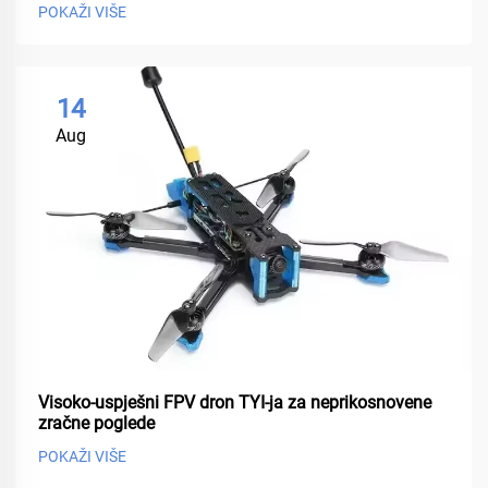
POKAŽI VIŠE
14
Aug
Visoko-uspješni FPV dron TYI-ja za neprikosnovene
zračne poglede
POKAŽI VIŠE