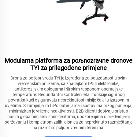
Modularna platforma za poљnozraчne dronove
TYI za prilagođene primjene
Drona za poljoprivredu TYI je izgrađena za pouzdanost u svim
vremenskim prilikama, sa značajkom IP54 elektronike,
antikorozijskim oblogama i širokim rasponom operacijske
temperature. Redundantni kontroleri leta i funkcije sigurnog
povratka kući osiguravaju neprekinutost misije čak i u izazovnim
uvjetima. S zamjenjivim LiPo baterijama i sustavima brzog punjenja,
minimiziran je vrijeme neaktivnosti. B2B klijenti dobivaju pristup
našim globalnim servisnim centrima, upozorenjima o predvidljivoj
održavanju i kompletnom zalihi dionica za neprekinuto razmještanje
na različitim poljoprivrednim terenima.