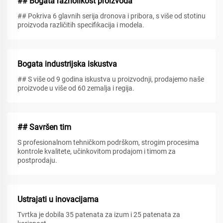
## Bogata raznolikost proizvoda
## Pokriva 6 glavnih serija dronova i pribora, s više od stotinu
proizvoda različitih specifikacija i modela.
Bogata industrijska iskustva
## S više od 9 godina iskustva u proizvodnji, prodajemo naše
proizvode u više od 60 zemalja i regija.
## Savršen tim
S profesionalnom tehničkom podrškom, strogim procesima
kontrole kvalitete, učinkovitom prodajom i timom za
postprodaju.
Ustrajati u inovacijama
Tvrtka je dobila 35 patenata za izum i 25 patenata za