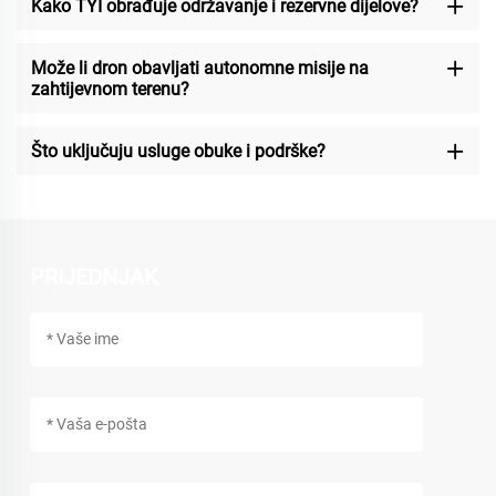
Kako TYI obrađuje održavanje i rezervne dijelove?
Može li dron obavljati autonomne misije na
zahtijevnom terenu?
Što uključuju usluge obuke i podrške?
PRIJEDNJAK