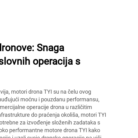
dronove: Snaga
lovnih operacija s
zvija, motori drona TYI su na čelu ovog
nuđujući moćnu i pouzdanu performansu,
mercijalne operacije drona u različitim
nfrastrukture do praćenja okoliša, motori TYI
potrebne za izvođenje složenih zadataka s
soko performantne motore drona TYI kako
ncije i uzeli svoje dronske operacije na viši