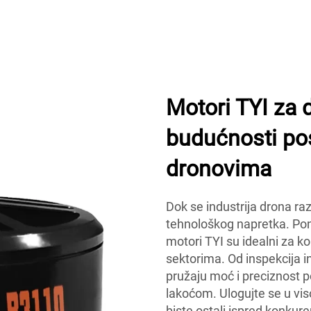
Motori TYI za 
budućnosti pos
dronovima
Dok se industrija drona ra
tehnološkog napretka. Po
motori TYI su idealni za ko
sektorima. Od inspekcija i
pružaju moć i preciznost 
lakoćom. Ulogujte se u vi
biste ostali ispred konkure