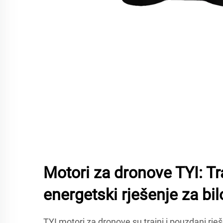
Motori za dronove TYI: Tr
energetski rješenje za bil
TYI motori za dronove su trajni i pouzdani rje