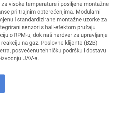
e za visoke temperature i posiljene montažne
nse pri trajnim opterećenjima. Modularni
mjenu i standardizirane montažne uzorke za
tegrirani senzori s hall-efektom pružaju
ciju o RPM-u, dok naš hardver za upravljanje
reakciju na gaz. Poslovne klijente (B2B)
 vjetra, posvećenu tehničku podršku i dostavu
oizvodnju UAV-a.