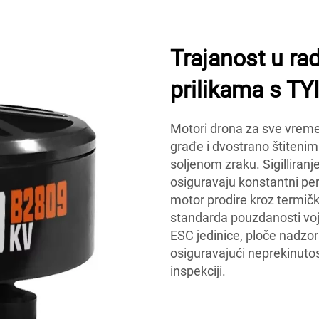
Trajanost u r
prilikama s TY
Motori drona za sve vreme
građe i dvostrano štitenim
soljenom zraku. Sigilliran
osiguravaju konstantni p
motor prodire kroz termičko
standarda pouzdanosti voj
ESC jedinice, ploče nadzor
osiguravajući neprekinutos
inspekciji.