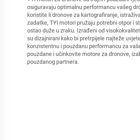
osiguravaju optimalnu performancu vašeg dro
koristite li dronove za kartografiranje, istraživ
zadatke, TYI motori pružaju potrebni otpor i s
ostao duže u zraku. Izrađeni od visokokvalitet
su dizajnirani kako bi pretrpijele najteže uvjet
konzistentnu i pouzdanu performancu za vaš
pouzdane i učinkovite motore za dronove, izab
pouzdanog partnera.