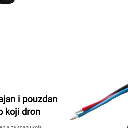
ajan i pouzdan
o koji dron
šenja za snagu koja