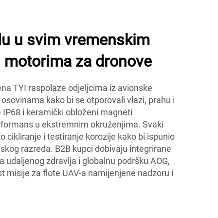
adu u svim vremenskim
I motorima za dronove
na TYI raspolaze odjeljcima iz avionske
 osovinama kako bi se otporovali vlazi, prahu i
je IP68 i keramički obloženi magneti
erformans u ekstremnim okruženjima. Svaki
 cikliranje i testiranje korozije kako bi ispunio
skog razreda. B2B kupci dobivaju integrirane
a udaljenog zdravlja i globalnu podršku AOG,
t misije za flote UAV-a namijenjene nadzoru i