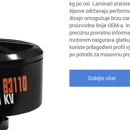
kg po osi. Laminati stator
šipove održavaju performa
dizajn omogućuje brzu za
proizvodne linije OEM-a. In
preciznu povratnu informa
motorom osigurava glatku 
koriste prilagođeni profil
po potrebi za masovnu pr
Dobijte citat