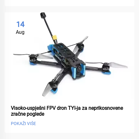
14
Aug
Visoko-uspješni FPV dron TYI-ja za neprikosnovene
zračne poglede
POKAŽI VIŠE