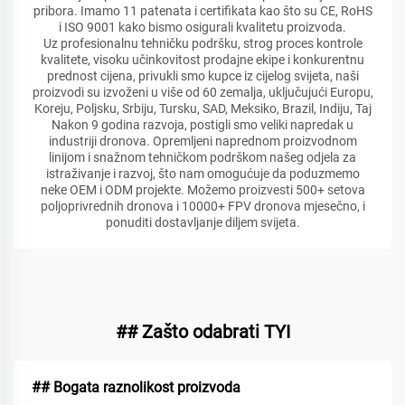
pribora. Imamo 11 patenata i certifikata kao što su CE, RoHS
i ISO 9001 kako bismo osigurali kvalitetu proizvoda.
Uz profesionalnu tehničku podršku, strog proces kontrole
kvalitete, visoku učinkovitost prodajne ekipe i konkurentnu
prednost cijena, privukli smo kupce iz cijelog svijeta, naši
proizvodi su izvoženi u više od 60 zemalja, uključujući Europu,
Koreju, Poljsku, Srbiju, Tursku, SAD, Meksiko, Brazil, Indiju, Taj
Nakon 9 godina razvoja, postigli smo veliki napredak u
industriji dronova. Opremljeni naprednom proizvodnom
linijom i snažnom tehničkom podrškom našeg odjela za
istraživanje i razvoj, što nam omogućuje da poduzmemo
neke OEM i ODM projekte. Možemo proizvesti 500+ setova
poljoprivrednih dronova i 10000+ FPV dronova mjesečno, i
ponuditi dostavljanje diljem svijeta.
## Zašto odabrati TYI
## Bogata raznolikost proizvoda