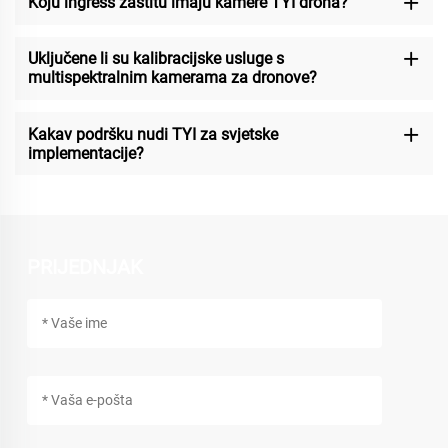
Koju ingress zaštitu imaju kamere TYI drona?
Uključene li su kalibracijske usluge s
multispektralnim kamerama za dronove?
Kakav podršku nudi TYI za svjetske
implementacije?
PRIJEDNJAK