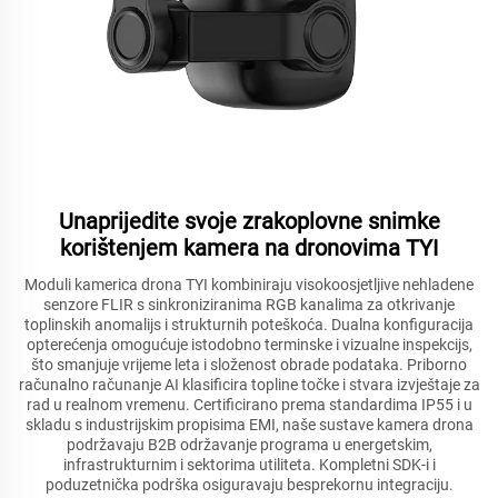
Unaprijedite svoje zrakoplovne snimke
korištenjem kamera na dronovima TYI
Moduli kamerica drona TYI kombiniraju visokoosjetljive nehladene
senzore FLIR s sinkroniziranima RGB kanalima za otkrivanje
toplinskih anomalijs i strukturnih poteškoća. Dualna konfiguracija
opterećenja omogućuje istodobno terminske i vizualne inspekcijs,
što smanjuje vrijeme leta i složenost obrade podataka. Priborno
računalno računanje AI klasificira topline točke i stvara izvještaje za
rad u realnom vremenu. Certificirano prema standardima IP55 i u
skladu s industrijskim propisima EMI, naše sustave kamera drona
podržavaju B2B održavanje programa u energetskim,
infrastrukturnim i sektorima utiliteta. Kompletni SDK-i i
poduzetnička podrška osiguravaju besprekornu integraciju.