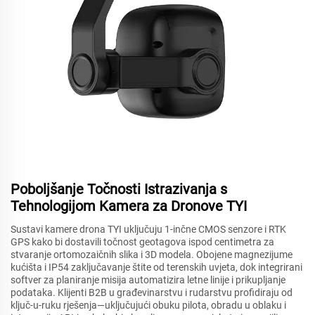
Poboljšanje Točnosti Istrazivanja s
Tehnologijom Kamera za Dronove TYI
Sustavi kamere drona TYI uključuju 1-inčne CMOS senzore i RTK
GPS kako bi dostavili točnost geotagova ispod centimetra za
stvaranje ortomozaičnih slika i 3D modela. Obojene magnezijume
kućišta i IP54 zaključavanje štite od terenskih uvjeta, dok integrirani
softver za planiranje misija automatizira letne linije i prikupljanje
podataka. Klijenti B2B u građevinarstvu i rudarstvu profidiraju od
ključ-u-ruku rješenja—uključujući obuku pilota, obradu u oblaku i