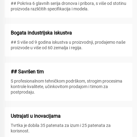
## Pokriva 6 glavnih serija dronova i pribora, s više od stotinu
proizvoda različitih specifikacija i modela.
Bogata industrijska iskustva
## S više od 9 godina iskustva u proizvodnji, prodajemo naše
proizvode u više od 60 zemalja i regija.
## Savršen tim
S profesionalnom tehničkom podrškom, strogim procesima
kontrole kvalitete, učinkovitom prodajom i timom za
postprodaju.
Ustrajati u inovacijama
Tvrtka je dobila 35 patenata za izum i 25 patenata za
korisnost.