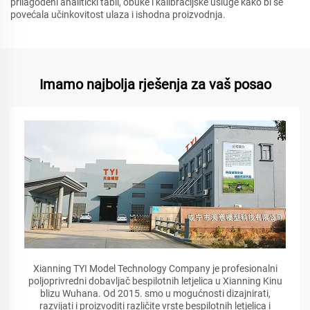
prilagođeni analitički tabli, obuke i kalibracijske usluge kako bi se
povećala učinkovitost ulaza i ishodna proizvodnja.
Imamo najbolja rješenja za vaš posao
Xianning TYI Model Technology Company je profesionalni
poljoprivredni dobavljač bespilotnih letjelica u Xianning Kinu
blizu Wuhana. Od 2015. smo u mogućnosti dizajnirati,
razvijati i proizvoditi različite vrste bespilotnih letjelica i