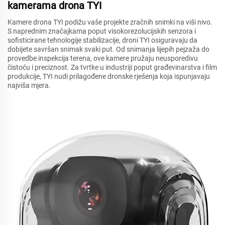
kamerama drona TYI
Kamere drona TYI podižu vaše projekte zračnih snimki na viši nivo.
S naprednim značajkama poput visokorezolucijskih senzora i
sofisticirane tehnologije stabilizacije, droni TYI osiguravaju da
dobijete savršan snimak svaki put. Od snimanja lijepih pejzaža do
provedbe inspekcija terena, ove kamere pružaju neusporedivu
čistoću i preciznost. Za tvrtke u industriji poput građevinarstva i film
produkcije, TYI nudi prilagođene dronske rješenja koja ispunjavaju
najviša mjera.