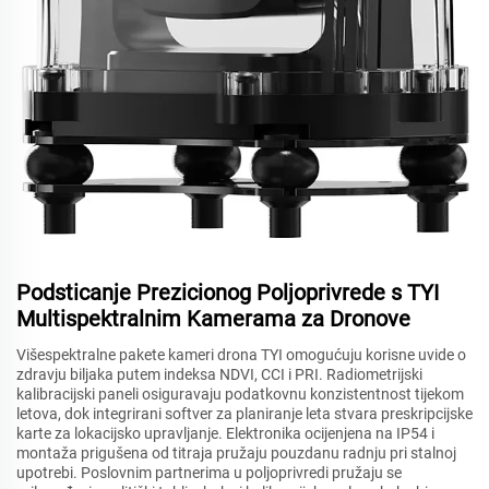
Podsticanje Prezicionog Poljoprivrede s TYI
Multispektralnim Kamerama za Dronove
Višespektralne pakete kameri drona TYI omogućuju korisne uvide o
zdravju biljaka putem indeksa NDVI, CCI i PRI. Radiometrijski
kalibracijski paneli osiguravaju podatkovnu konzistentnost tijekom
letova, dok integrirani softver za planiranje leta stvara preskripcijske
karte za lokacijsko upravljanje. Elektronika ocijenjena na IP54 i
montaža prigušena od titraja pružaju pouzdanu radnju pri stalnoj
upotrebi. Poslovnim partnerima u poljoprivredi pružaju se