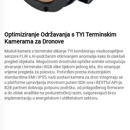
Optimiziranje Održavanja s TYI Terminskim
Kamerama za Dronove
Moduli kamere s terminske slikanje TYI kombiniraju visokoosjetljive
senzore FLIR s AI-podržanim otkrivanjem anomalija kako bi olakšali
pregled objekata. Mogućnosti dvostruke optičke snimke omogućuju
stvaranje i terminske i RGB slike tijekom jednog leta, što smanjuje
vrijeme pregleda za polovicu. Potvrđeni prema industrijskim
standardima EMI i IP55, naši sustavi kamera za dron integriraju se
u platforme upravljanja imovinom putem SDK-ova i RESTful API-ja.
B2B partneri dobivaju potpunu podršku, od prilagođenog firmware-
a do oblak analitike na poduzetničkoj razini, osiguravajući brzu
implementaciju u energetskom i utilitetskom sektoru.