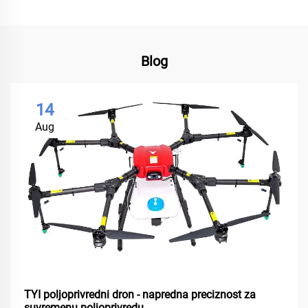
Blog
14
Aug
TYI poljoprivredni dron - napredna preciznost za
suvremenu poljoprivredu