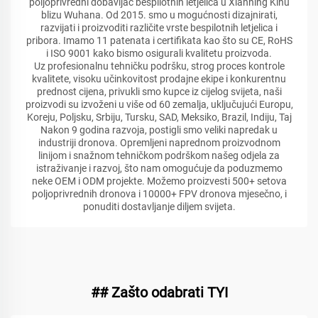
poljoprivredni dobavljač bespilotnih letjelica u Xianning Kinu
blizu Wuhana. Od 2015. smo u mogućnosti dizajnirati,
razvijati i proizvoditi različite vrste bespilotnih letjelica i
pribora. Imamo 11 patenata i certifikata kao što su CE, RoHS
i ISO 9001 kako bismo osigurali kvalitetu proizvoda.
Uz profesionalnu tehničku podršku, strog proces kontrole
kvalitete, visoku učinkovitost prodajne ekipe i konkurentnu
prednost cijena, privukli smo kupce iz cijelog svijeta, naši
proizvodi su izvoženi u više od 60 zemalja, uključujući Europu,
Koreju, Poljsku, Srbiju, Tursku, SAD, Meksiko, Brazil, Indiju, Taj
Nakon 9 godina razvoja, postigli smo veliki napredak u
industriji dronova. Opremljeni naprednom proizvodnom
linijom i snažnom tehničkom podrškom našeg odjela za
istraživanje i razvoj, što nam omogućuje da poduzmemo
neke OEM i ODM projekte. Možemo proizvesti 500+ setova
poljoprivrednih dronova i 10000+ FPV dronova mjesečno, i
ponuditi dostavljanje diljem svijeta.
## Zašto odabrati TYI