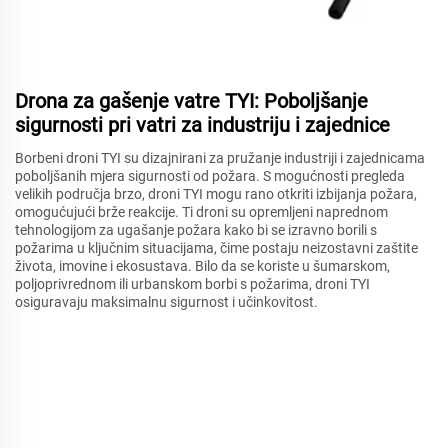
Drona za gašenje vatre TYI: Poboljšanje
sigurnosti pri vatri za industriju i zajednice
Borbeni droni TYI su dizajnirani za pružanje industriji i zajednicama
poboljšanih mjera sigurnosti od požara. S mogućnosti pregleda
velikih područja brzo, droni TYI mogu rano otkriti izbijanja požara,
omogućujući brže reakcije. Ti droni su opremljeni naprednom
tehnologijom za ugašanje požara kako bi se izravno borili s
požarima u ključnim situacijama, čime postaju neizostavni zaštite
života, imovine i ekosustava. Bilo da se koriste u šumarskom,
poljoprivrednom ili urbanskom borbi s požarima, droni TYI
osiguravaju maksimalnu sigurnost i učinkovitost.