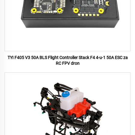
TYI F405 V3 50A BLS Flight Controller Stack F4 4-u-1 50A ESC za
RC FPV dron