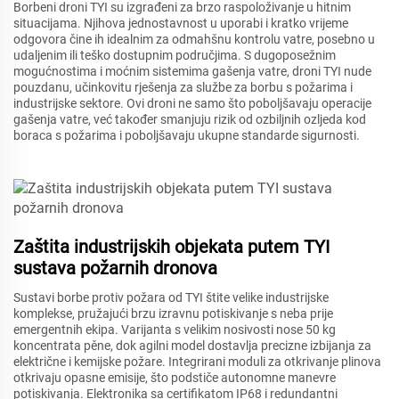
Borbeni droni TYI su izgrađeni za brzo raspoloživanje u hitnim
situacijama. Njihova jednostavnost u uporabi i kratko vrijeme
odgovora čine ih idealnim za odmahšnu kontrolu vatre, posebno u
udaljenim ili teško dostupnim područjima. S dugoposežnim
mogućnostima i moćnim sistemima gašenja vatre, droni TYI nude
pouzdanu, učinkovitu rješenja za službe za borbu s požarima i
industrijske sektore. Ovi droni ne samo što poboljšavaju operacije
gašenja vatre, već također smanjuju rizik od ozbiljnih ozljeda kod
boraca s požarima i poboljšavaju ukupne standarde sigurnosti.
Zaštita industrijskih objekata putem TYI
sustava požarnih dronova
Sustavi borbe protiv požara od TYI štite velike industrijske
komplekse, pružajući brzu izravnu potiskivanje s neba prije
emergentnih ekipa. Varijanta s velikim nosivosti nose 50 kg
koncentrata pěne, dok agilni model dostavlja precizne izbijanja za
električne i kemijske požare. Integrirani moduli za otkrivanje plinova
otkrivaju opasne emisije, što podstiče autonomne manevre
potiskivanja. Elektronika sa certifikatom IP68 i redundantni