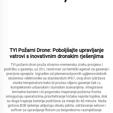
TYI Požarni Drone: Poboljšajte upravljanje
vatrovi s inovativnim dronskim rješenjima
TYI požarni dron pruža stvarno-vremensku zraku procjenu i
podršku u gasenju, uz 20 L rezervoar za hemički agenat za gasenje i
precizne sprejače. Izgrađen od plamenootpornih ugljenovoloknih
složenina i elektronike sa standardom IP67, ovaj dron izdržava
visoke temperature kako bi pružao ciljano gasenje čak i u
kompleksnim urbanskim i šumskim scenarijima. Integrirane
termalne kamere i AI-pogonsko mapiranje požarna fronta
omogućuju operatorima prioritetiranje točaka najviše topline, dok
su duga trajanja baterija podržana za misije do 40 minuta. Naša
gotova B2B rješenja uključuju obuku pilota, održavanje setove i
softver za upravljanje flotom za besprekorno razmještanje.