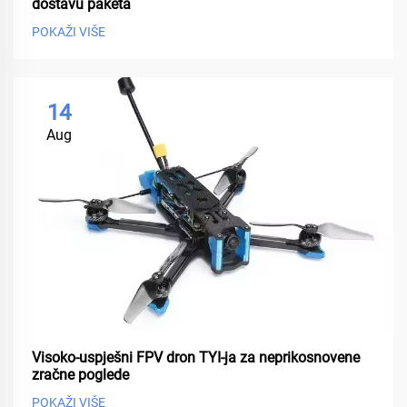
dostavu paketa
POKAŽI VIŠE
14
Aug
Visoko-uspješni FPV dron TYI-ja za neprikosnovene
zračne poglede
POKAŽI VIŠE