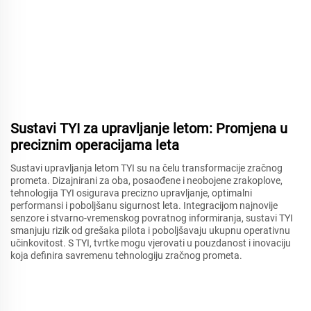
Sustavi TYI za upravljanje letom: Promjena u
preciznim operacijama leta
Sustavi upravljanja letom TYI su na čelu transformacije zračnog
prometa. Dizajnirani za oba, posaođene i neobojene zrakoplove,
tehnologija TYI osigurava precizno upravljanje, optimalni
performansi i poboljšanu sigurnost leta. Integracijom najnovije
senzore i stvarno-vremenskog povratnog informiranja, sustavi TYI
smanjuju rizik od grešaka pilota i poboljšavaju ukupnu operativnu
učinkovitost. S TYI, tvrtke mogu vjerovati u pouzdanost i inovaciju
koja definira savremenu tehnologiju zračnog prometa.