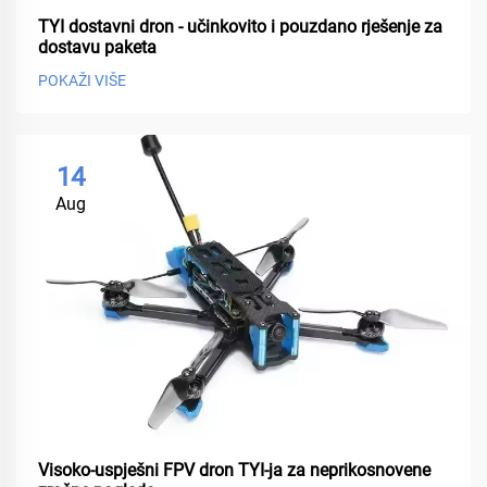
TYI dostavni dron - učinkovito i pouzdano rješenje za
dostavu paketa
POKAŽI VIŠE
14
Aug
Visoko-uspješni FPV dron TYI-ja za neprikosnovene