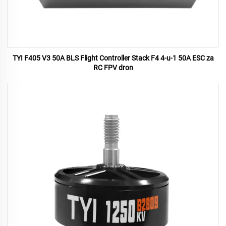
TYI F405 V3 50A BLS Flight Controller Stack F4 4-u-1 50A ESC za
RC FPV dron