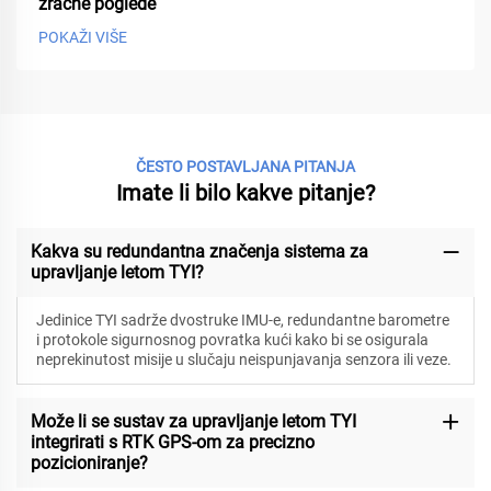
zračne poglede
POKAŽI VIŠE
ČESTO POSTAVLJANA PITANJA
Imate li bilo kakve pitanje?
Kakva su redundantna značenja sistema za
upravljanje letom TYI?
Jedinice TYI sadrže dvostruke IMU-e, redundantne barometre
i protokole sigurnosnog povratka kući kako bi se osigurala
neprekinutost misije u slučaju neispunjavanja senzora ili veze.
Može li se sustav za upravljanje letom TYI
integrirati s RTK GPS-om za precizno
pozicioniranje?