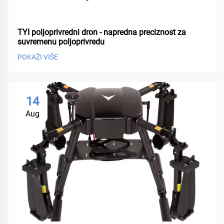
TYI poljoprivredni dron - napredna preciznost za
suvremenu poljoprivredu
POKAŽI VIŠE
14
Aug