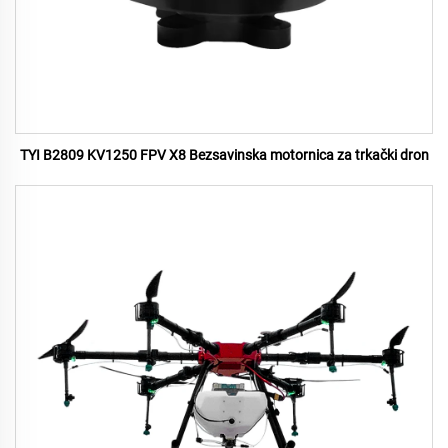
TYI B2809 KV1250 FPV X8 Bezsavinska motornica za trkački dron