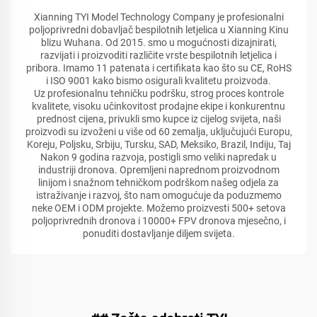
Xianning TYI Model Technology Company je profesionalni
poljoprivredni dobavljač bespilotnih letjelica u Xianning Kinu
blizu Wuhana. Od 2015. smo u mogućnosti dizajnirati,
razvijati i proizvoditi različite vrste bespilotnih letjelica i
pribora. Imamo 11 patenata i certifikata kao što su CE, RoHS
i ISO 9001 kako bismo osigurali kvalitetu proizvoda.
Uz profesionalnu tehničku podršku, strog proces kontrole
kvalitete, visoku učinkovitost prodajne ekipe i konkurentnu
prednost cijena, privukli smo kupce iz cijelog svijeta, naši
proizvodi su izvoženi u više od 60 zemalja, uključujući Europu,
Koreju, Poljsku, Srbiju, Tursku, SAD, Meksiko, Brazil, Indiju, Taj
Nakon 9 godina razvoja, postigli smo veliki napredak u
industriji dronova. Opremljeni naprednom proizvodnom
linijom i snažnom tehničkom podrškom našeg odjela za
istraživanje i razvoj, što nam omogućuje da poduzmemo
neke OEM i ODM projekte. Možemo proizvesti 500+ setova
poljoprivrednih dronova i 10000+ FPV dronova mjesečno, i
ponuditi dostavljanje diljem svijeta.