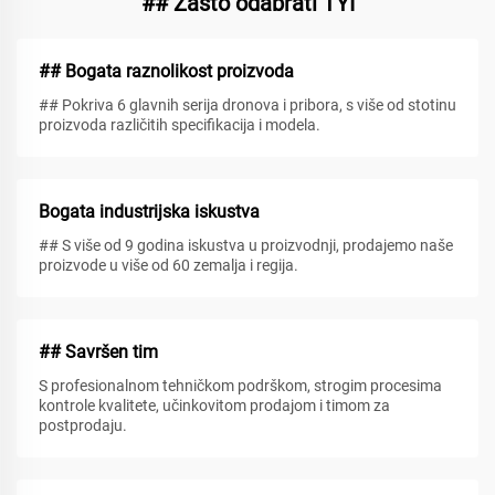
## Zašto odabrati TYI
## Bogata raznolikost proizvoda
## Pokriva 6 glavnih serija dronova i pribora, s više od stotinu
proizvoda različitih specifikacija i modela.
Bogata industrijska iskustva
## S više od 9 godina iskustva u proizvodnji, prodajemo naše
proizvode u više od 60 zemalja i regija.
## Savršen tim
S profesionalnom tehničkom podrškom, strogim procesima
kontrole kvalitete, učinkovitom prodajom i timom za
postprodaju.