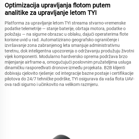
Optimizacija upravljanja flotom putem
analitike za upravljanje letom TYI
Platforma za upravljanje letom TYI streama stvarno-vremenske
podatke telemetrije — stanje baterije, obrtaja motora, podatke o
položaju — na sigurne obrazac u oblaku, dajući operaterima flote
korisne uvid u rad. Automatizirano geografsko ograničenje i
izvršavanje zona zabranjenog leta smanjuje administrativnu
teretnu, dok inteligentna upozorenja o održavanju produžuju životni
vijek komponenti. Modularno hardversko oprema podržava brzo
mijenjanje airframe-a, omogućujući poslovnim pružateljima usluga
dinamičku raspoređivati dronove između projekata. B2B klijenti
dobivaju cjelovito rješenje: od integracije bazne postaje i certifikacije
pilotova do 24/7 tehničke podrške, TYI osigurava da vaša flota UAV-
ova radi sigurno i učinkovito na velikom razmjeru.