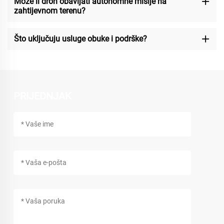
Može li dron obavljati autonomne misije na
zahtijevnom terenu?
Što uključuju usluge obuke i podrške?
PRIJEDNJAK