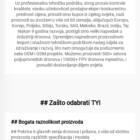
Uz profesionalnu tehničku podršku, strog proces kontrole
kvalitete, visoku učinkovitost prodajne ekipe i konkurentnu
prednost cijena, privukli smo kupce iz cijelog svijeta, naši
proizvodi su izvoženi u više od 60 zemalja, uključujući Europu,
Koreju, Poljsku, Srbiju, Tursku, SAD, Meksiko, Brazil, Indiju, Taj
Nakon 9 godina razvoja, postigli smo veliki napredak u
industriji dronova. Opremljeni naprednom proizvodnom
linijom i snažnom tehničkom podrškom našeg odjela za
istraživanje i razvoj, što nam omogućuje da poduzmemo
neke OEM i ODM projekte. Možemo proizvesti 500+ setova
poljoprivrednih dronova i 10000+ FPV dronova mjesečno, i
ponuditi dostavljanje diljem svijeta.
## Zašto odabrati TYI
## Bogata raznolikost proizvoda
## Pokriva 6 glavnih serija dronova i pribora, s više od stotinu
proizvoda različitih specifikacija i modela.