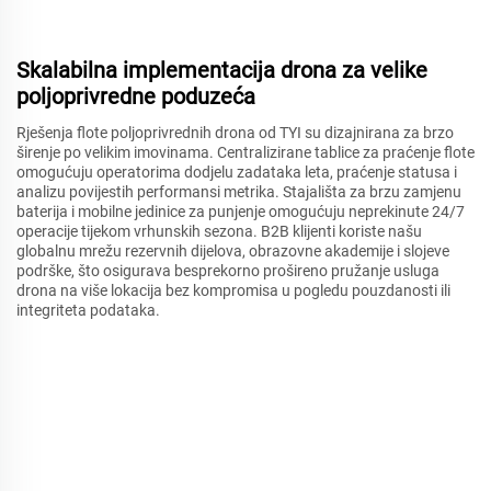
Skalabilna implementacija drona za velike
poljoprivredne poduzeća
Rješenja flote poljoprivrednih drona od TYI su dizajnirana za brzo
širenje po velikim imovinama. Centralizirane tablice za praćenje flote
omogućuju operatorima dodjelu zadataka leta, praćenje statusa i
analizu povijestih performansi metrika. Stajališta za brzu zamjenu
baterija i mobilne jedinice za punjenje omogućuju neprekinute 24/7
operacije tijekom vrhunskih sezona. B2B klijenti koriste našu
globalnu mrežu rezervnih dijelova, obrazovne akademije i slojeve
podrške, što osigurava besprekorno prošireno pružanje usluga
drona na više lokacija bez kompromisa u pogledu pouzdanosti ili
integriteta podataka.