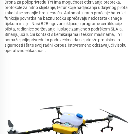
Drona za poljoprivredu TYI ima mogućnost otkrivanja prepreka,
protokole za hitno slijetanje, te funkcije nadjačanja udaljenog pilota
kako bi se smanjio broj nesreća. Automatizirano praćenje baterije i
funkcije povratka na baznu točku sprečavaju nedostatak snage
tijekom misije. Naši B2B ugovori uključuju programe certifikacije
pilota, radionice održavanja i usluge zamjene s podrškom SLA-a.
Smanjujući ručni kontakt s kemikalijama i teškim mašinama, TYI
pomaže poljoprivrednim poduzećima da se pridrže propisima o
sigurnosti i štite svoj radni korpus, istovremeno održavajući visoku
operativnu efikasnost.