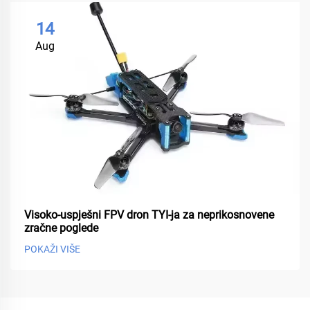
14
Aug
Visoko-uspješni FPV dron TYI-ja za neprikosnovene
zračne poglede
POKAŽI VIŠE