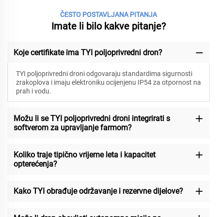
ČESTO POSTAVLJANA PITANJA
Imate li bilo kakve pitanje?
Koje certifikate ima TYI poljoprivredni dron?
TYI poljoprivredni droni odgovaraju standardima sigurnosti
zrakoplova i imaju elektroniku ocijenjenu IP54 za otpornost na
prah i vodu.
Možu li se TYI poljoprivredni droni integrirati s
softverom za upravljanje farmom?
Koliko traje tipično vrijeme leta i kapacitet
opterećenja?
Kako TYI obrađuje održavanje i rezervne dijelove?