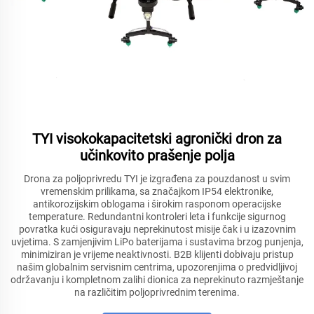
TYI visokokapacitetski agronički dron za
učinkovito prašenje polja
Drona za poljoprivredu TYI je izgrađena za pouzdanost u svim
vremenskim prilikama, sa značajkom IP54 elektronike,
antikorozijskim oblogama i širokim rasponom operacijske
temperature. Redundantni kontroleri leta i funkcije sigurnog
povratka kući osiguravaju neprekinutost misije čak i u izazovnim
uvjetima. S zamjenjivim LiPo baterijama i sustavima brzog punjenja,
minimiziran je vrijeme neaktivnosti. B2B klijenti dobivaju pristup
našim globalnim servisnim centrima, upozorenjima o predvidljivoj
održavanju i kompletnom zalihi dionica za neprekinuto razmještanje
na različitim poljoprivrednim terenima.