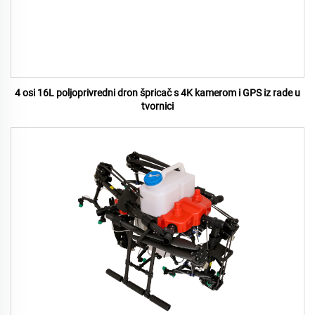
4 osi 16L poljoprivredni dron špricač s 4K kamerom i GPS iz rade u
tvornici