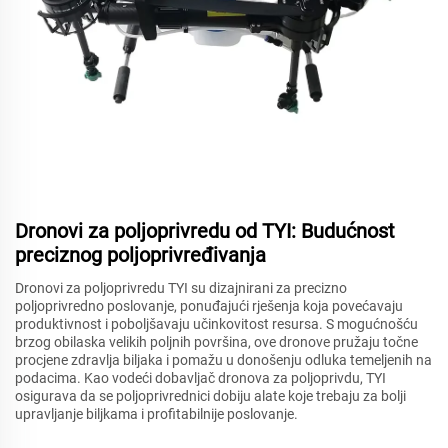
Dronovi za poljoprivredu od TYI: Budućnost
preciznog poljoprivređivanja
Dronovi za poljoprivredu TYI su dizajnirani za precizno
poljoprivredno poslovanje, ponuđajući rješenja koja povećavaju
produktivnost i poboljšavaju učinkovitost resursa. S mogućnošću
brzog obilaska velikih poljnih površina, ove dronove pružaju točne
procjene zdravlja biljaka i pomažu u donošenju odluka temeljenih na
podacima. Kao vodeći dobavljač dronova za poljoprivdu, TYI
osigurava da se poljoprivrednici dobiju alate koje trebaju za bolji
upravljanje biljkama i profitabilnije poslovanje.