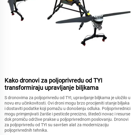
Kako dronovi za poljoprivredu od TYI
transformiraju upravljanje biljkama
S dronovima za poljoprivredu od TYI, upravljanje biljkama je uložilo u
novu eru učinkovitosti. Ovi droni mogu brzo procijeniti stanje biljaka
i dostaviti podatke koji pomažu u donošenju odluka. Poljoprivrednici
mogu primjenjivati žariše i pesticde precizno, štedeći novac i resurse
dok promiču održive prakse u poljoprivrednom poslovanju. Dronovi
za poljoprivredu od TYI su savršen alat za modernizaciju
poljoprivrednih tehnika.