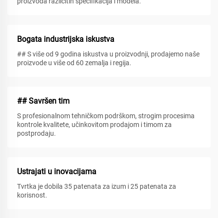
proizvoda različitih specifikacija i modela.
Bogata industrijska iskustva
## S više od 9 godina iskustva u proizvodnji, prodajemo naše
proizvode u više od 60 zemalja i regija.
## Savršen tim
S profesionalnom tehničkom podrškom, strogim procesima
kontrole kvalitete, učinkovitom prodajom i timom za
postprodaju.
Ustrajati u inovacijama
Tvrtka je dobila 35 patenata za izum i 25 patenata za
korisnost.