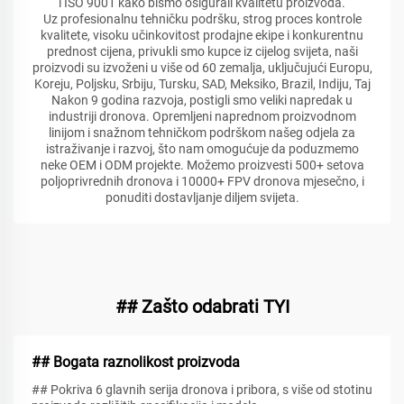
i ISO 9001 kako bismo osigurali kvalitetu proizvoda.
Uz profesionalnu tehničku podršku, strog proces kontrole
kvalitete, visoku učinkovitost prodajne ekipe i konkurentnu
prednost cijena, privukli smo kupce iz cijelog svijeta, naši
proizvodi su izvoženi u više od 60 zemalja, uključujući Europu,
Koreju, Poljsku, Srbiju, Tursku, SAD, Meksiko, Brazil, Indiju, Taj
Nakon 9 godina razvoja, postigli smo veliki napredak u
industriji dronova. Opremljeni naprednom proizvodnom
linijom i snažnom tehničkom podrškom našeg odjela za
istraživanje i razvoj, što nam omogućuje da poduzmemo
neke OEM i ODM projekte. Možemo proizvesti 500+ setova
poljoprivrednih dronova i 10000+ FPV dronova mjesečno, i
ponuditi dostavljanje diljem svijeta.
## Zašto odabrati TYI
## Bogata raznolikost proizvoda
## Pokriva 6 glavnih serija dronova i pribora, s više od stotinu