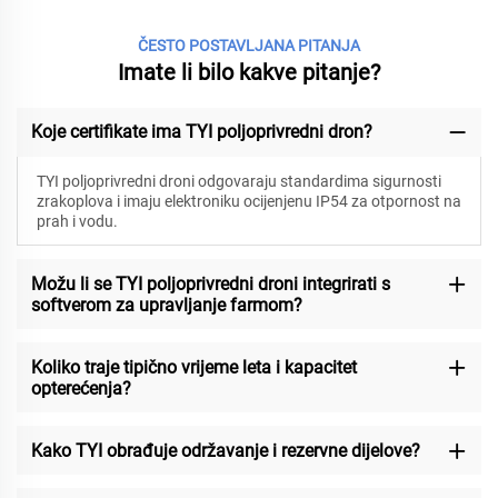
ČESTO POSTAVLJANA PITANJA
Imate li bilo kakve pitanje?
Koje certifikate ima TYI poljoprivredni dron?
TYI poljoprivredni droni odgovaraju standardima sigurnosti
zrakoplova i imaju elektroniku ocijenjenu IP54 za otpornost na
prah i vodu.
Možu li se TYI poljoprivredni droni integrirati s
softverom za upravljanje farmom?
Koliko traje tipično vrijeme leta i kapacitet
opterećenja?
Kako TYI obrađuje održavanje i rezervne dijelove?