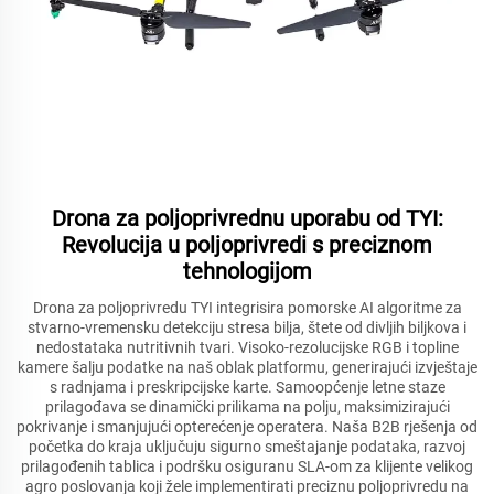
Drona za poljoprivrednu uporabu od TYI:
Revolucija u poljoprivredi s preciznom
tehnologijom
Drona za poljoprivredu TYI integrisira pomorske AI algoritme za
stvarno-vremensku detekciju stresa bilja, štete od divljih biljkova i
nedostataka nutritivnih tvari. Visoko-rezolucijske RGB i topline
kamere šalju podatke na naš oblak platformu, generirajući izvještaje
s radnjama i preskripcijske karte. Samoopćenje letne staze
prilagođava se dinamički prilikama na polju, maksimizirajući
pokrivanje i smanjujući opterećenje operatera. Naša B2B rješenja od
početka do kraja uključuju sigurno smeštajanje podataka, razvoj
prilagođenih tablica i podršku osiguranu SLA-om za klijente velikog
agro poslovanja koji žele implementirati preciznu poljoprivredu na