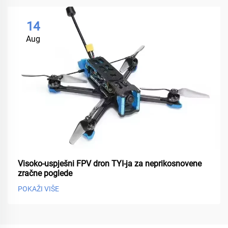
14
Aug
Visoko-uspješni FPV dron TYI-ja za neprikosnovene
zračne poglede
POKAŽI VIŠE