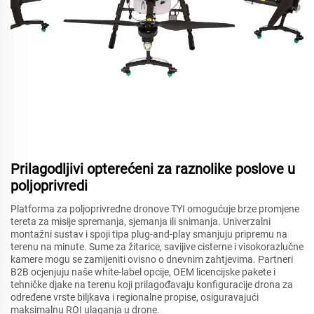
Prilagodljivi opterećeni za raznolike poslove u
poljoprivredi
Platforma za poljoprivredne dronove TYI omogućuje brze promjene
tereta za misije spremanja, sjemanja ili snimanja. Univerzalni
montažni sustav i spoji tipa plug-and-play smanjuju pripremu na
terenu na minute. Sume za žitarice, savijive cisterne i visokorazlučne
kamere mogu se zamijeniti ovisno o dnevnim zahtjevima. Partneri
B2B ocjenjuju naše white-label opcije, OEM licencijske pakete i
tehničke djake na terenu koji prilagođavaju konfiguracije drona za
određene vrste biljkava i regionalne propise, osiguravajući
maksimalnu ROI ulaganja u drone.