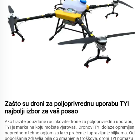
Zašto su droni za poljoprivrednu uporabu TYI
najbolji izbor za vaš posao
Ako tražite pouzdane i učinkovite drone za poljoprivrednu uporabu,
TYI je marka na koju možete vjerovati. Dronovi TYI dolaze opremljeni
naprednom tehnologijom za lako praćenje i upravljanje biljkama. Od
poboljšanja zdravlja bilja do smanjenja troškova, droni TYI pomažu