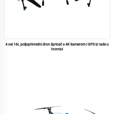
4 osi 16L poljoprivredni dron špricač s 4K kamerom i GPS iz rade u
tvornici