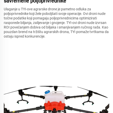
savremene poljoprivrednike
Ulaganje u TYI-ove agrarske drone je pametno odluka za
poljoprivrednike koji žele poboljšati svoje operacije. Ovi droni nude
točne podatke koji pomagaju poljoprivrednicima optimizirati
rasporede biljanja, zalijevanje i gnojenje. TYI-ovi droni nude izvrsan
ROI povećanjem dobiva od biljaka i smanjivanjem ručnog rada. Kao
pouzdan brend na tržištu agrarskih drona, TYI pomaže tvrtkama da
ostaju ispred konkurencije.