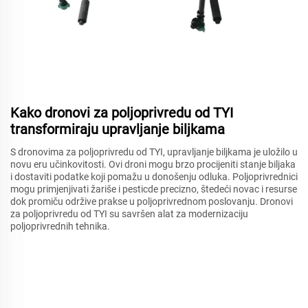
Kako dronovi za poljoprivredu od TYI
transformiraju upravljanje biljkama
S dronovima za poljoprivredu od TYI, upravljanje biljkama je uložilo u
novu eru učinkovitosti. Ovi droni mogu brzo procijeniti stanje biljaka
i dostaviti podatke koji pomažu u donošenju odluka. Poljoprivrednici
mogu primjenjivati žariše i pesticde precizno, štedeći novac i resurse
dok promiču održive prakse u poljoprivrednom poslovanju. Dronovi
za poljoprivredu od TYI su savršen alat za modernizaciju
poljoprivrednih tehnika.