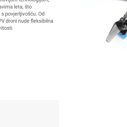
vima leta, što
s povjerljivošću. Od
PV droni nude fleksibilna
itosti.