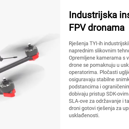
Industrijska i
FPV dronama
Rješenja TYI-ih industrijsk
naprednim slikovnim tehnol
Opremljene kamerama s ve
drone se pomaknuju u uski
operatorima. Pločasti uglji
osiguravaju stabilne snimk
podstancima i ograničenim 
dobivaju pristup SDK-ovima
SLA-ove za održavanje i ta
droni gotovi rješenja za 
usklađenosti.