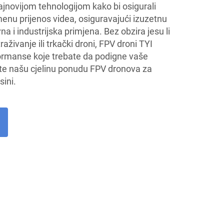
ajnovijom tehnologijom kako bi osigurali
enu prijenos videa, osiguravajući izuzetnu
 i industrijska primjena. Bez obzira jesu li
raživanje ili trkački droni, FPV droni TYI
ormanse koje trebate da podigne vaše
ite našu cjelinu ponudu FPV dronova za
sini.