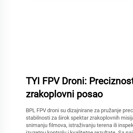
TYI FPV Droni: Preciznost
zrakoplovni posao
BPL FPV droni su dizajnirane za pružanje prec
stabilnosti za širok spektar zrakoplovnih misija.
snimanju filmova, istraživanju terena ili inspe
izuzetnu kontrolu i kvalitetne rezultate. Sa n