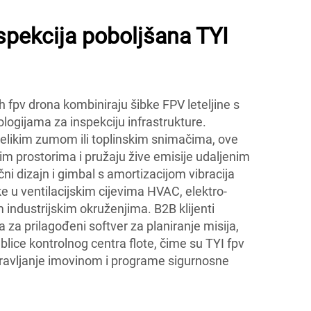
nspekcija poboljšana TYI
ih fpv drona kombiniraju šibke FPV leteljine s
ogijama za inspekciju infrastrukture.
likim zumom ili toplinskim snimačima, ove
m prostorima i pružaju žive emisije udaljenim
čni dizajn i gimbal s amortizacijom vibracija
e u ventilacijskim cijevima HVAC, elektro-
industrijskim okruženjima. B2B klijenti
 za prilagođeni softver za planiranje misija,
blice kontrolnog centra flote, čime su TYI fpv
upravljanje imovinom i programe sigurnosne