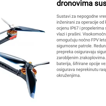
dronovima sus
Sustavi za nepogodne vrem
inženirani za operacije od
ocjenu IP67 i propelerima 
vlazi i prašini. Visokomoćn
omogućuju noćno FPV letan
sigurnosne patrole. Redund
prepreka osiguravaju sigur
zarobljenim zrakoplovima. 
baterija, šifrirane opcije 
osigurava neprekinutu ras
okruženjima.