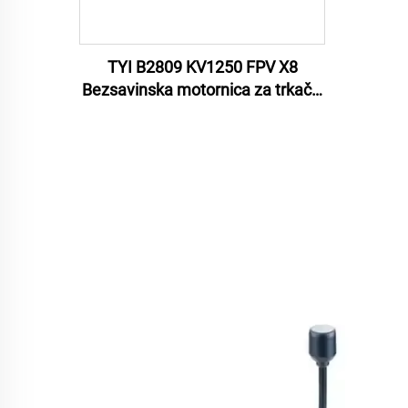
TYI B2809 KV1250 FPV X8
Bezsavinska motornica za trkački
dron