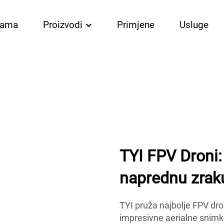
nama
Proizvodi
Primjene
Usluge
TYI FPV Droni:
naprednu zraku
TYI pruža najbolje FPV dro
impresivne aerialne snimk