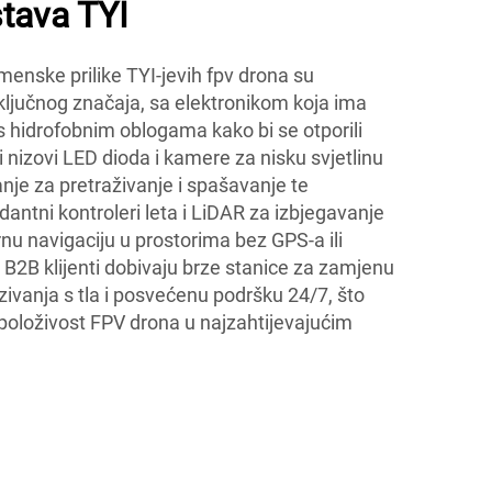
tava TYI
enske prilike TYI-jevih fpv drona su
 ključnog značaja, sa elektronikom koja ima
s hidrofobnim oblogama kako bi se otporili
i nizovi LED dioda i kamere za nisku svjetlinu
je za pretraživanje i spašavanje te
antni kontroleri leta i LiDAR za izbjegavanje
nu navigaciju u prostorima bez GPS-a ili
B2B klijenti dobivaju brze stanice za zamjenu
vezivanja s tla i posvećenu podršku 24/7, što
položivost FPV drona u najzahtijevajućim