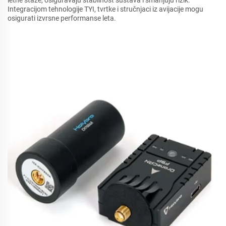
letne staze, osiguravaju stabilnost sustava i smanjuju rizik.
Integracijom tehnologije TYI, tvrtke i stručnjaci iz avijacije mogu
osigurati izvrsne performanse leta.