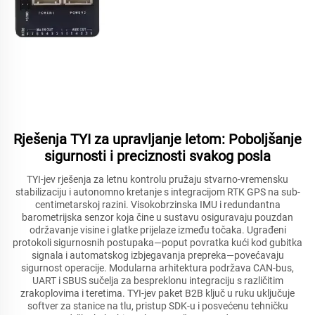
Rješenja TYI za upravljanje letom: Poboljšanje
sigurnosti i preciznosti svakog posla
TYI-jev rješenja za letnu kontrolu pružaju stvarno-vremensku
stabilizaciju i autonomno kretanje s integracijom RTK GPS na sub-
centimetarskoj razini. Visokobrzinska IMU i redundantna
barometrijska senzor koja čine u sustavu osiguravaju pouzdan
održavanje visine i glatke prijelaze između točaka. Ugrađeni
protokoli sigurnosnih postupaka—poput povratka kući kod gubitka
signala i automatskog izbjegavanja prepreka—povećavaju
sigurnost operacije. Modularna arhitektura podržava CAN-bus,
UART i SBUS sučelja za bespreklonu integraciju s različitim
zrakoplovima i teretima. TYI-jev paket B2B ključ u ruku uključuje
softver za stanice na tlu, pristup SDK-u i posvećenu tehničku