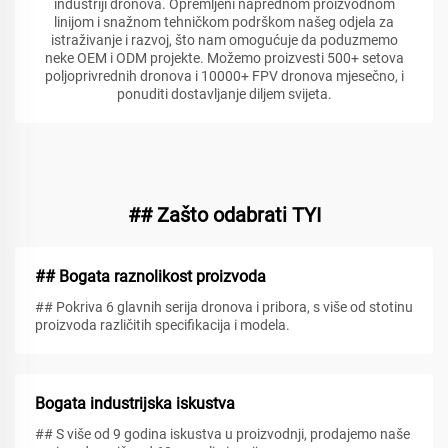
industriji dronova. Opremljeni naprednom proizvodnom
linijom i snažnom tehničkom podrškom našeg odjela za
istraživanje i razvoj, što nam omogućuje da poduzmemo
neke OEM i ODM projekte. Možemo proizvesti 500+ setova
poljoprivrednih dronova i 10000+ FPV dronova mjesečno, i
ponuditi dostavljanje diljem svijeta.
## Zašto odabrati TYI
## Bogata raznolikost proizvoda
## Pokriva 6 glavnih serija dronova i pribora, s više od stotinu
proizvoda različitih specifikacija i modela.
Bogata industrijska iskustva
## S više od 9 godina iskustva u proizvodnji, prodajemo naše