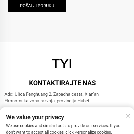
POŠALJI PORUKU
KONTAKTIRAJTE NAS
Add: Ulica Fenghuang 2, Zapadna cesta, Xian'an
Ekonomska zona razvoja, provincija Hubei
Tel:
+8615272063961
We value your privacy
E-mail:
[email protected]
We use cookies and similar tools to provide our services. If you
don't want to accept all cookies, click Personalize cookies.