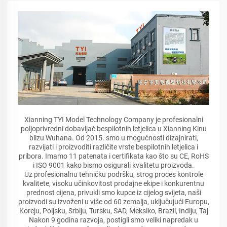
Xianning TYI Model Technology Company je profesionalni
poljoprivredni dobavljač bespilotnih letjelica u Xianning Kinu
blizu Wuhana. Od 2015. smo u mogućnosti dizajnirati,
razvijati i proizvoditi različite vrste bespilotnih letjelica i
pribora. Imamo 11 patenata i certifikata kao što su CE, RoHS
i ISO 9001 kako bismo osigurali kvalitetu proizvoda.
Uz profesionalnu tehničku podršku, strog proces kontrole
kvalitete, visoku učinkovitost prodajne ekipe i konkurentnu
prednost cijena, privukli smo kupce iz cijelog svijeta, naši
proizvodi su izvoženi u više od 60 zemalja, uključujući Europu,
Koreju, Poljsku, Srbiju, Tursku, SAD, Meksiko, Brazil, Indiju, Taj
Nakon 9 godina razvoja, postigli smo veliki napredak u