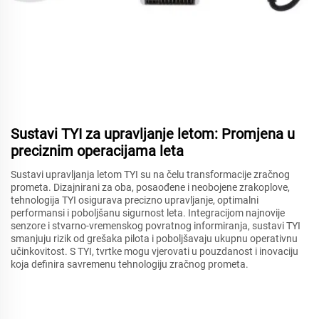
Sustavi TYI za upravljanje letom: Promjena u
preciznim operacijama leta
Sustavi upravljanja letom TYI su na čelu transformacije zračnog
prometa. Dizajnirani za oba, posaođene i neobojene zrakoplove,
tehnologija TYI osigurava precizno upravljanje, optimalni
performansi i poboljšanu sigurnost leta. Integracijom najnovije
senzore i stvarno-vremenskog povratnog informiranja, sustavi TYI
smanjuju rizik od grešaka pilota i poboljšavaju ukupnu operativnu
učinkovitost. S TYI, tvrtke mogu vjerovati u pouzdanost i inovaciju
koja definira savremenu tehnologiju zračnog prometa.