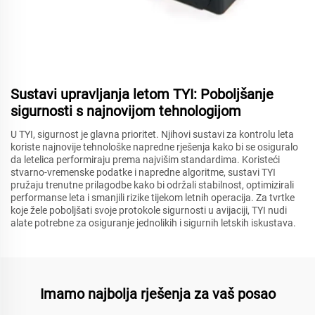
Sustavi upravljanja letom TYI: Poboljšanje
sigurnosti s najnovijom tehnologijom
U TYI, sigurnost je glavna prioritet. Njihovi sustavi za kontrolu leta
koriste najnovije tehnološke napredne rješenja kako bi se osiguralo
da letelica performiraju prema najvišim standardima. Koristeći
stvarno-vremenske podatke i napredne algoritme, sustavi TYI
pružaju trenutne prilagodbe kako bi održali stabilnost, optimizirali
performanse leta i smanjili rizike tijekom letnih operacija. Za tvrtke
koje žele poboljšati svoje protokole sigurnosti u avijaciji, TYI nudi
alate potrebne za osiguranje jednolikih i sigurnih letskih iskustava.
Imamo najbolja rješenja za vaš posao