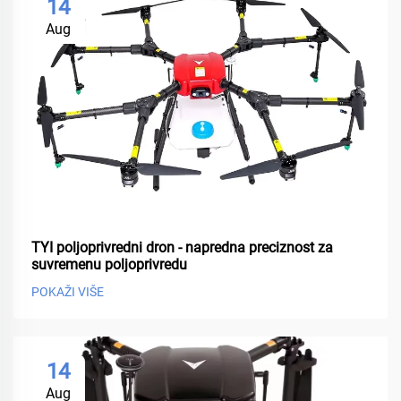
14
Aug
TYI poljoprivredni dron - napredna preciznost za
suvremenu poljoprivredu
POKAŽI VIŠE
14
Aug