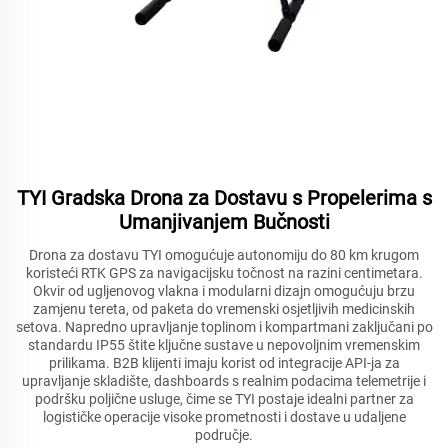
TYI Gradska Drona za Dostavu s Propelerima s
Umanjivanjem Bučnosti
Drona za dostavu TYI omogućuje autonomiju do 80 km krugom
koristeći RTK GPS za navigacijsku točnost na razini centimetara.
Okvir od ugljenovog vlakna i modularni dizajn omogućuju brzu
zamjenu tereta, od paketa do vremenski osjetljivih medicinskih
setova. Napredno upravljanje toplinom i kompartmani zaključani po
standardu IP55 štite ključne sustave u nepovoljnim vremenskim
prilikama. B2B klijenti imaju korist od integracije API-ja za
upravljanje skladište, dashboards s realnim podacima telemetrije i
podršku poljične usluge, čime se TYI postaje idealni partner za
logističke operacije visoke prometnosti i dostave u udaljene
područje.