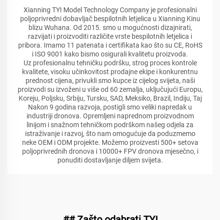
Xianning TYI Model Technology Company je profesionalni
poljoprivredni dobavljač bespilotnih letjelica u Xianning Kinu
blizu Wuhana. Od 2015. smo u mogućnosti dizajnirati,
razvijati i proizvoditi različite vrste bespilotnih letjelica i
pribora. Imamo 11 patenata i certifikata kao što su CE, RoHS
i ISO 9001 kako bismo osigurali kvalitetu proizvoda.
Uz profesionalnu tehničku podršku, strog proces kontrole
kvalitete, visoku učinkovitost prodajne ekipe i konkurentnu
prednost cijena, privukli smo kupce iz cijelog svijeta, naši
proizvodi su izvoženi u više od 60 zemalja, uključujući Europu,
Koreju, Poljsku, Srbiju, Tursku, SAD, Meksiko, Brazil, Indiju, Taj
Nakon 9 godina razvoja, postigli smo veliki napredak u
industriji dronova. Opremljeni naprednom proizvodnom
linijom i snažnom tehničkom podrškom našeg odjela za
istraživanje i razvoj, što nam omogućuje da poduzmemo
neke OEM i ODM projekte. Možemo proizvesti 500+ setova
poljoprivrednih dronova i 10000+ FPV dronova mjesečno, i
ponuditi dostavljanje diljem svijeta.
## Zašto odabrati TYI