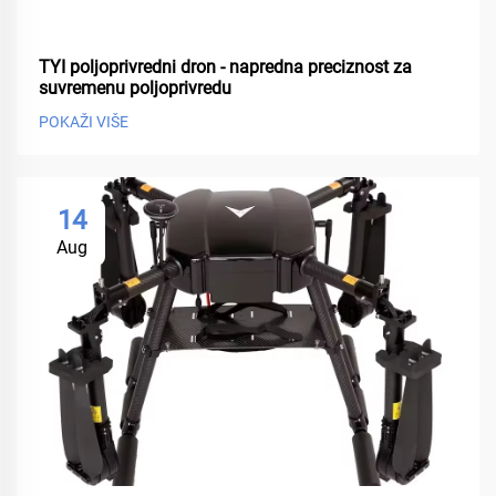
TYI poljoprivredni dron - napredna preciznost za
suvremenu poljoprivredu
POKAŽI VIŠE
14
Aug