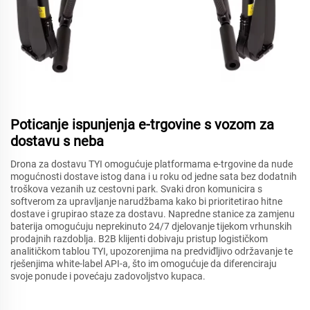
Poticanje ispunjenja e-trgovine s vozom za
dostavu s neba
Drona za dostavu TYI omogućuje platformama e-trgovine da nude
mogućnosti dostave istog dana i u roku od jedne sata bez dodatnih
troškova vezanih uz cestovni park. Svaki dron komunicira s
softverom za upravljanje narudžbama kako bi prioritetirao hitne
dostave i grupirao staze za dostavu. Napredne stanice za zamjenu
baterija omogućuju neprekinuto 24/7 djelovanje tijekom vrhunskih
prodajnih razdoblja. B2B klijenti dobivaju pristup logističkom
analitičkom tablou TYI, upozorenjima na predviđljivo održavanje te
rješenjima white-label API-a, što im omogućuje da diferenciraju
svoje ponude i povećaju zadovoljstvo kupaca.