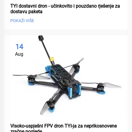
TYI dostavni dron - učinkovito i pouzdano rješenje za
dostavu paketa
POKAŽI VIŠE
14
Aug
Visoko-uspješni FPV dron TYI-ja za neprikosnovene
zračne poglede