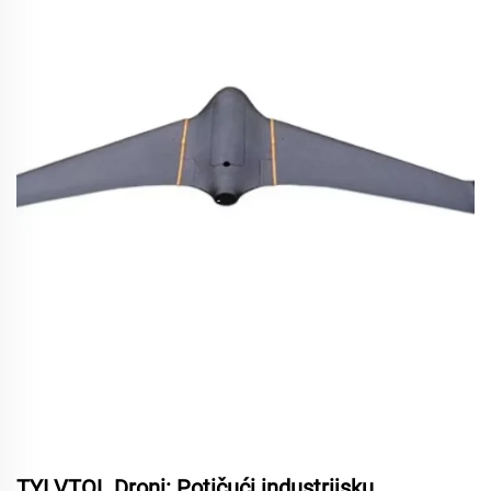
TYI VTOL Droni: Potičući industrijsku