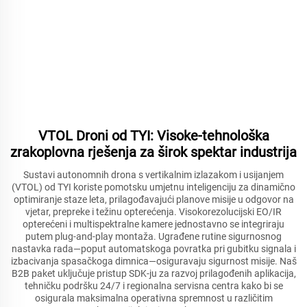
VTOL Droni od TYI: Visoke-tehnološka
zrakoplovna rješenja za širok spektar industrija
Sustavi autonomnih drona s vertikalnim izlazakom i usijanjem
(VTOL) od TYI koriste pomotsku umjetnu inteligenciju za dinamično
optimiranje staze leta, prilagođavajući planove misije u odgovor na
vjetar, prepreke i težinu opterećenja. Visokorezolucijski EO/IR
opterećeni i multispektralne kamere jednostavno se integriraju
putem plug-and-play montaža. Ugrađene rutine sigurnosnog
nastavka rada—poput automatskoga povratka pri gubitku signala i
izbacivanja spasačkoga dimnica—osiguravaju sigurnost misije. Naš
B2B paket uključuje pristup SDK-ju za razvoj prilagođenih aplikacija,
tehničku podršku 24/7 i regionalna servisna centra kako bi se
osigurala maksimalna operativna spremnost u različitim