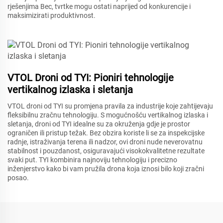
rješenjima Bec, tvrtke mogu ostati naprijed od konkurencije i
maksimizirati produktivnost.
VTOL Droni od TYI: Pioniri tehnologije
vertikalnog izlaska i sletanja
VTOL droni od TYI su promjena pravila za industrije koje zahtijevaju
fleksibilnu zračnu tehnologiju. S mogućnošću vertikalnog izlaska i
sletanja, droni od TYI idealne su za okruženja gdje je prostor
ograničen ili pristup težak. Bez obzira koriste li se za inspekcijske
radnje, istraživanja terena ili nadzor, ovi droni nude neverovatnu
stabilnost i pouzdanost, osiguravajući visokokvalitetne rezultate
svaki put. TYI kombinira najnoviju tehnologiju i precizno
inženjerstvo kako bi vam pružila drona koja iznosi bilo koji zračni
posao.