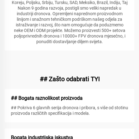
Koreju, Poljsku, Srbiju, Tursku, SAD, Meksiko, Brazil, Indiju, Taj
Nakon 9 godina razvoja, postigli smo veliki napredak u
industriji dronova. Opremljeni naprednom proizvodnom
linijom i snažnom tehničkom podrškom našeg odjela za
istraživanje i razvoj, što nam omogućuje da poduzmemo
neke OEM i ODM projekte. Možemo proizvesti 500+ setova
poljoprivrednih dronova i 10000+ FPV dronova mjesečno, i
ponuditi dostavljanje diljem svijeta.
## Zašto odabrati TYI
## Bogata raznolikost proizvoda
## Pokriva 6 glavnih serija dronova i pribora, s više od stotinu
proizvoda različitih specifikacija i modela.
Bogata industrijska iskustva