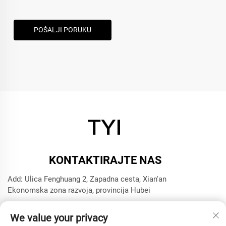
POŠALJI PORUKU
KONTAKTIRAJTE NAS
Add: Ulica Fenghuang 2, Zapadna cesta, Xian'an
Ekonomska zona razvoja, provincija Hubei
Tel:
+8615272063961
We value your privacy
E-mail:
[email protected]