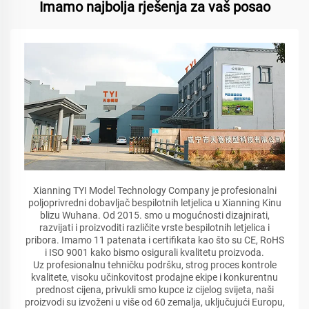
Imamo najbolja rješenja za vaš posao
Xianning TYI Model Technology Company je profesionalni
poljoprivredni dobavljač bespilotnih letjelica u Xianning Kinu
blizu Wuhana. Od 2015. smo u mogućnosti dizajnirati,
razvijati i proizvoditi različite vrste bespilotnih letjelica i
pribora. Imamo 11 patenata i certifikata kao što su CE, RoHS
i ISO 9001 kako bismo osigurali kvalitetu proizvoda.
Uz profesionalnu tehničku podršku, strog proces kontrole
kvalitete, visoku učinkovitost prodajne ekipe i konkurentnu
prednost cijena, privukli smo kupce iz cijelog svijeta, naši
proizvodi su izvoženi u više od 60 zemalja, uključujući Europu,