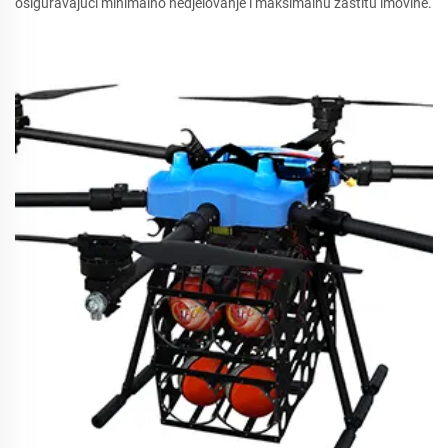
osiguravajući minimalno nedjelovanje i maksimalnu zaštitu imovine.