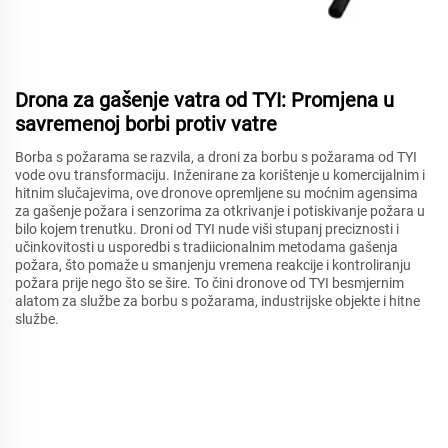
Drona za gašenje vatra od TYI: Promjena u
savremenoj borbi protiv vatre
Borba s požarama se razvila, a droni za borbu s požarama od TYI
vode ovu transformaciju. Inženirane za korištenje u komercijalnim i
hitnim slučajevima, ove dronove opremljene su moćnim agensima
za gašenje požara i senzorima za otkrivanje i potiskivanje požara u
bilo kojem trenutku. Droni od TYI nude viši stupanj preciznosti i
učinkovitosti u usporedbi s tradiicionalnim metodama gašenja
požara, što pomaže u smanjenju vremena reakcije i kontroliranju
požara prije nego što se šire. To čini dronove od TYI besmjernim
alatom za službe za borbu s požarama, industrijske objekte i hitne
službe.