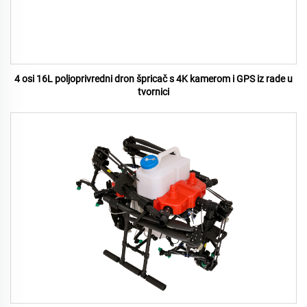
4 osi 16L poljoprivredni dron špricač s 4K kamerom i GPS iz rade u
tvornici