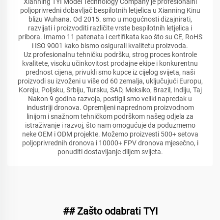
Xianning TYI Model Technology Company je profesionalni
poljoprivredni dobavljač bespilotnih letjelica u Xianning Kinu
blizu Wuhana. Od 2015. smo u mogućnosti dizajnirati,
razvijati i proizvoditi različite vrste bespilotnih letjelica i
pribora. Imamo 11 patenata i certifikata kao što su CE, RoHS
i ISO 9001 kako bismo osigurali kvalitetu proizvoda.
Uz profesionalnu tehničku podršku, strog proces kontrole
kvalitete, visoku učinkovitost prodajne ekipe i konkurentnu
prednost cijena, privukli smo kupce iz cijelog svijeta, naši
proizvodi su izvoženi u više od 60 zemalja, uključujući Europu,
Koreju, Poljsku, Srbiju, Tursku, SAD, Meksiko, Brazil, Indiju, Taj
Nakon 9 godina razvoja, postigli smo veliki napredak u
industriji dronova. Opremljeni naprednom proizvodnom
linijom i snažnom tehničkom podrškom našeg odjela za
istraživanje i razvoj, što nam omogućuje da poduzmemo
neke OEM i ODM projekte. Možemo proizvesti 500+ setova
poljoprivrednih dronova i 10000+ FPV dronova mjesečno, i
ponuditi dostavljanje diljem svijeta.
## Zašto odabrati TYI