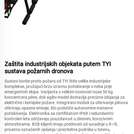
Zaštita industrijskih objekata putem TYI
sustava požarnih dronova
Sustavi borbe protiv požara od TYI štite velike industrijske
komplekse, pružajući brzu izravnu potiskivanje s neba prije
emergentnih ekipa. Varijanta s velikim nosivosti nose 50 kg
koncentrata pěne, dok agilni model dostavlja precizne izbijanja za
električne i kemijske požare. Integrirani moduli za otkrivanje plinova
otkrivaju opasne emisije, što podstiče autonomne manevre
potiskivanja. Elektronika sa certifikatom IP68 i redundantni
kontroleri leta održavaju pouzdanost u dimnim, korozivnim
atmosferama. B2B klijenti imaju prednosti od suradnje u R i R,
privatno-označenih rješenja i prioritetne podrške u terenu,