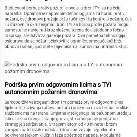
Budućnost borbe protiv požara je ovdje, a droni TYI su na čelu
napretka. Opremljene naprednim tehnologijama za borbu protiv
požara, ove dronove pružaju bržu i učinkovitiju kontrolu požara, čak
i u izazovnim okruženjima. Droni TYI za borbu protiv požara mogu
samostalno navigirati kroz složena terena dok istodobno točno
raspršuju sredstva za gašenje požara. Ova pametna tehnologija
osigurava da se požari učinkovitije ograniče, omogućujući bržu
obnovu i smanjujući štete zajednicama, šumovima i infrastrukturi.
Podrška prvim odgovornim licima s TYI
autonomnim požarnim dronovima
Samoodrživi vatrogasni dron TYI pomaže prvim odgovornicima
tijekom istraživanja rubova požara i prijenosa uživo termalne slike
službenicima na terenu. Umjetna inteligencija na palubnom uređaju
ističe brzinu širenja i stanje goriva, što omogućuje predratno
strategije sadržavanja. S trajnim letom od 40 minuta i brzim
zamjena baterijskih modula, ti droni održavaju neprekinuto
pokrivenje tijekom ključnih faza početnog napada. Modularne