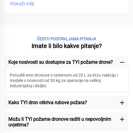
POKAŽI VIŠE
ČESTO POSTAVLJANA PITANJA
Imate li bilo kakve pitanje?
Koje nosivosti su dostupne za TYI požarne drone?
Ponudili smo dronove s cisternom od 20 L za brzu reakciju i
modele s nosivosti od 50 kg za operacije na velikoj
industrijskoj i divljini.
Kako TYI dron otkriva rubove požara?
Možu li TYI požarne dronove raditi u nepovoljnim
uvjetima?