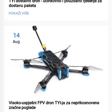
TYI dostavni dron - učinkovito i pouzdano rješenje za
dostavu paketa
POKAŽI VIŠE
14
Aug
Visoko-uspješni FPV dron TYI-ja za neprikosnovene
zračne poglede