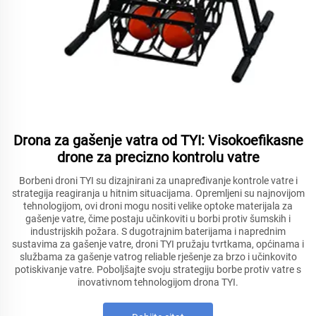
Drona za gašenje vatra od TYI: Visokoefikasne
drone za precizno kontrolu vatre
Borbeni droni TYI su dizajnirani za unapređivanje kontrole vatre i
strategija reagiranja u hitnim situacijama. Opremljeni su najnovijom
tehnologijom, ovi droni mogu nositi velike optoke materijala za
gašenje vatre, čime postaju učinkoviti u borbi protiv šumskih i
industrijskih požara. S dugotrajnim baterijama i naprednim
sustavima za gašenje vatre, droni TYI pružaju tvrtkama, općinama i
službama za gašenje vatrog reliable rješenje za brzo i učinkovito
potiskivanje vatre. Poboljšajte svoju strategiju borbe protiv vatre s
inovativnom tehnologijom drona TYI.