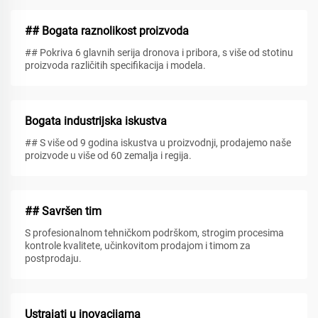
## Bogata raznolikost proizvoda
## Pokriva 6 glavnih serija dronova i pribora, s više od stotinu
proizvoda različitih specifikacija i modela.
Bogata industrijska iskustva
## S više od 9 godina iskustva u proizvodnji, prodajemo naše
proizvode u više od 60 zemalja i regija.
## Savršen tim
S profesionalnom tehničkom podrškom, strogim procesima
kontrole kvalitete, učinkovitom prodajom i timom za
postprodaju.
Ustrajati u inovacijama