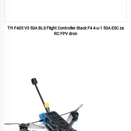
TYI F405 V3 50A BLS Flight Controller Stack F4 4-u-1 50A ESC za
RC FPV dron