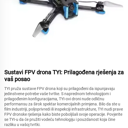
Sustavi FPV drona TYI: Prilagođena rješenja za
vaš posao
TYI pruža sustave FPV drona koji su prilagođeni da ispunjavaju
jedinstvene potrebe vaše tvrtke. S naprednom tehnologijom i
prilagođenim konfiguracijama, TYI-ovi droni nude odličnu
performansu za širok spektar komercijalnih primjena. Bilo da ste u
film industriji, poljoprivredi ili inspekciji infrastrukture, TYI nudi prave
FPV dronske rješenja kako biste poboljšali svoje operacije. Povjerite
se TYI-u da će pružiti vodeću tehnologiju i pouzdanost koja čine
razliku u vašoj tvrtki.