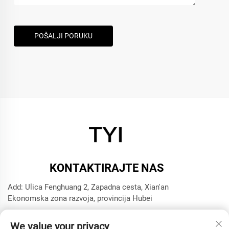
POŠALJI PORUKU
KONTAKTIRAJTE NAS
Add: Ulica Fenghuang 2, Zapadna cesta, Xian'an
Ekonomska zona razvoja, provincija Hubei
Tel:
+8615272063961
We value your privacy
E-mail:
[email protected]