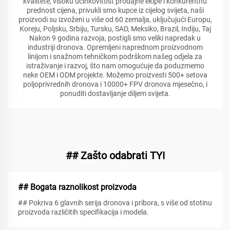
kvalitete, visoku učinkovitost prodajne ekipe i konkurentnu
prednost cijena, privukli smo kupce iz cijelog svijeta, naši
proizvodi su izvoženi u više od 60 zemalja, uključujući Europu,
Koreju, Poljsku, Srbiju, Tursku, SAD, Meksiko, Brazil, Indiju, Taj
Nakon 9 godina razvoja, postigli smo veliki napredak u
industriji dronova. Opremljeni naprednom proizvodnom
linijom i snažnom tehničkom podrškom našeg odjela za
istraživanje i razvoj, što nam omogućuje da poduzmemo
neke OEM i ODM projekte. Možemo proizvesti 500+ setova
poljoprivrednih dronova i 10000+ FPV dronova mjesečno, i
ponuditi dostavljanje diljem svijeta.
## Zašto odabrati TYI
## Bogata raznolikost proizvoda
## Pokriva 6 glavnih serija dronova i pribora, s više od stotinu
proizvoda različitih specifikacija i modela.