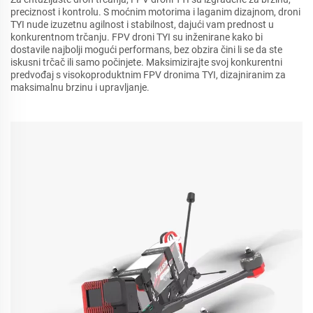
preciznost i kontrolu. S moćnim motorima i laganim dizajnom, droni
TYI nude izuzetnu agilnost i stabilnost, dajući vam prednost u
konkurentnom trčanju. FPV droni TYI su inženirane kako bi
dostavile najbolji mogući performans, bez obzira čini li se da ste
iskusni trčač ili samo počinjete. Maksimizirajte svoj konkurentni
predvođaj s visokoproduktnim FPV dronima TYI, dizajniranim za
maksimalnu brzinu i upravljanje.