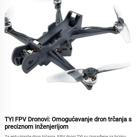
TYI FPV Dronovi: Omogućavanje dron trčanja s
preciznom inženjerijom
Za entuzijaste dron trčanja, FPV droni TYI su izgrađene za brzinu,