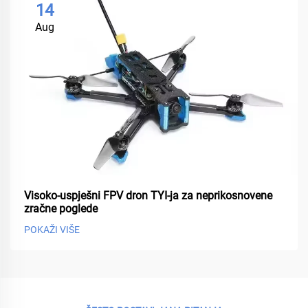
14
Aug
Visoko-uspješni FPV dron TYI-ja za neprikosnovene
zračne poglede
POKAŽI VIŠE