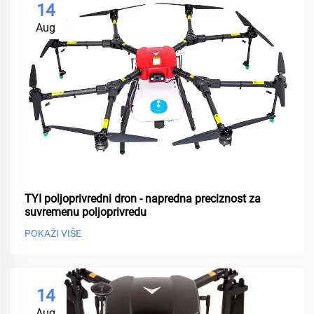
14
Aug
TYI poljoprivredni dron - napredna preciznost za
suvremenu poljoprivredu
POKAŽI VIŠE
14
Aug