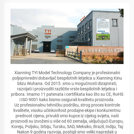
Xianning TYI Model Technology Company je profesionalni
poljoprivredni dobavljač bespilotnih letjelica u Xianning Kinu
blizu Wuhana. Od 2015. smo u mogućnosti dizajnirati,
razvijati i proizvoditi različite vrste bespilotnih letjelica i
pribora. Imamo 11 patenata i certifikata kao što su CE, RoHS
i ISO 9001 kako bismo osigurali kvalitetu proizvoda.
Uz profesionalnu tehničku podršku, strog proces kontrole
kvalitete, visoku učinkovitost prodajne ekipe i konkurentnu
prednost cijena, privukli smo kupce iz cijelog svijeta, naši
proizvodi su izvoženi u više od 60 zemalja, uključujući Europu,
Koreju, Poljsku, Srbiju, Tursku, SAD, Meksiko, Brazil, Indiju, Taj
Nakon 9 godina razvoja, postigli smo veliki napredak u