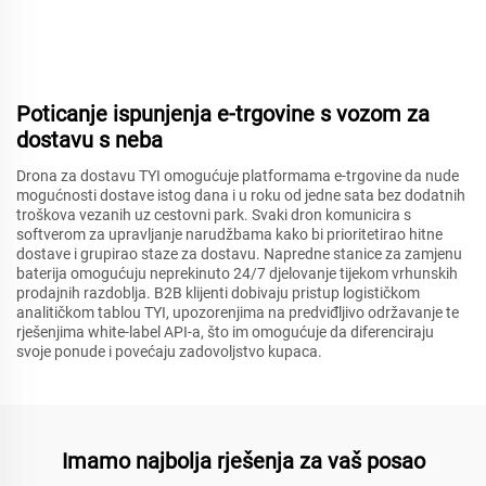
Poticanje ispunjenja e-trgovine s vozom za
dostavu s neba
Drona za dostavu TYI omogućuje platformama e-trgovine da nude
mogućnosti dostave istog dana i u roku od jedne sata bez dodatnih
troškova vezanih uz cestovni park. Svaki dron komunicira s
softverom za upravljanje narudžbama kako bi prioritetirao hitne
dostave i grupirao staze za dostavu. Napredne stanice za zamjenu
baterija omogućuju neprekinuto 24/7 djelovanje tijekom vrhunskih
prodajnih razdoblja. B2B klijenti dobivaju pristup logističkom
analitičkom tablou TYI, upozorenjima na predviđljivo održavanje te
rješenjima white-label API-a, što im omogućuje da diferenciraju
svoje ponude i povećaju zadovoljstvo kupaca.
Imamo najbolja rješenja za vaš posao