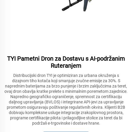
TYI Pametni Dron za Dostavu s AI-podržanim
Ruteranjem
Distribucijski dron TYI je optimiziran za urbana okruženja s
dizajnom tiho kotača koji smanjuje zvučne emisije za 30%. S
naprednim baterijama za brzo punjenje i brzim zaključcima za teret,
ovaj dron obavlja kratke prelete s minimalnim poremetom zajednice.
Napredno geografičko ograničenje, spremnost za certifikaciju
daljnog upravljanja (BVLOS) i integrirane API-jevi za upravljanje
prometom osiguravaju poštivanje regulativnih okvira. Klijenti B2B
dobivaju kompleksne usluge integracije zrakoplovnog prostora,
programe certifikacije pilota i prilagodljive stolice za teret da bi
podržali e-trgovinske i dostave hrane.