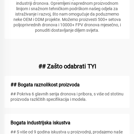
industriji dronova. Opremljeni naprednom proizvodnom
linijom i snažnom tehničkom podrškom našeg odjela za
istraživanje i razvoj, što nam omogućuje da poduzmemo
neke OEM i ODM projekte. Možemo proizvesti 500+ setova
poljoprivrednih dronova i 10000+ FPV dronova mjesečno, i
ponuditi dostavljanje diljem svijeta.
## Zašto odabrati TYI
## Bogata raznolikost proizvoda
## Pokriva 6 glavnih serija dronova i pribora, s više od stotinu
proizvoda različitih specifikacija i modela.
Bogata industrijska iskustva
## S više od 9 godina iskustva u proizvodnji, prodajemo naše