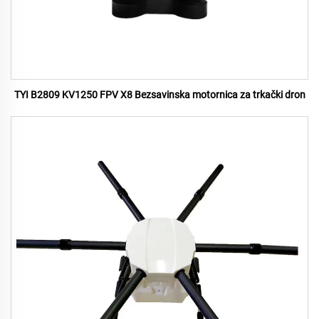
TYI B2809 KV1250 FPV X8 Bezsavinska motornica za trkački dron