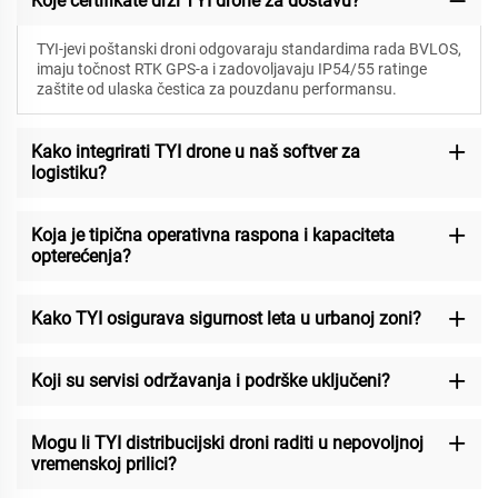
Koje certifikate drži TYI drone za dostavu?
TYI-jevi poštanski droni odgovaraju standardima rada BVLOS,
imaju točnost RTK GPS-a i zadovoljavaju IP54/55 ratinge
zaštite od ulaska čestica za pouzdanu performansu.
Kako integrirati TYI drone u naš softver za
logistiku?
Koja je tipična operativna raspona i kapaciteta
opterećenja?
Kako TYI osigurava sigurnost leta u urbanoj zoni?
Koji su servisi održavanja i podrške uključeni?
Mogu li TYI distribucijski droni raditi u nepovoljnoj
vremenskoj prilici?