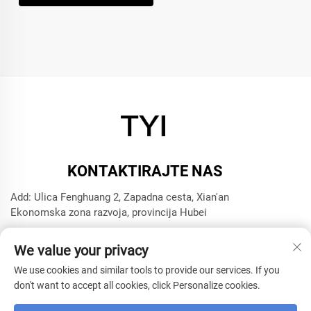
KONTAKTIRAJTE NAS
Add: Ulica Fenghuang 2, Zapadna cesta, Xian'an
Ekonomska zona razvoja, provincija Hubei
Tel:
+8615272063961
We value your privacy
E-mail:
[email protected]
We use cookies and similar tools to provide our services. If you
don't want to accept all cookies, click Personalize cookies.
Autorsko pravo © 2025 Xianning TYI Model Technology