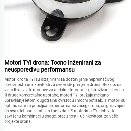
Motori TYI drona: Tocno inženirani za
neusporedivu performansu
Motori drona TYI su dizajnirani za dostavljanje nepremačivog
preciznosti i učinkovitosti za sve vrste primjena drona. Bez obzira
vjeru li razvijate dronove za aerialnu fotografiju, istraživanje terena
ili druge komercijalne uporabe, motori TYI pružaju mekano
upravljanje letom, dugotrajnu čvrstoću i moćni potisak. Ti motori su
optimizirani za poboljšanje performansi vašeg drona, osiguravajući
da svaki let bude stabilan i pouzdan. S motorima TYI dobivate
savršenu kombinaciju snage, preciznosti i učinkovitosti za vaše
projekte drona.