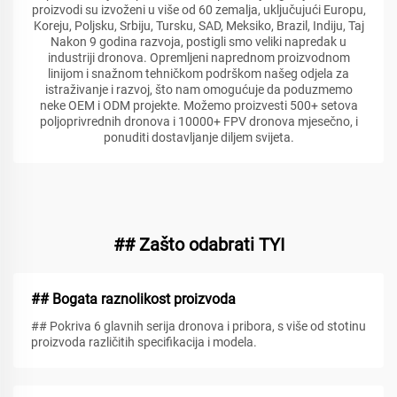
proizvodi su izvoženi u više od 60 zemalja, uključujući Europu,
Koreju, Poljsku, Srbiju, Tursku, SAD, Meksiko, Brazil, Indiju, Taj
Nakon 9 godina razvoja, postigli smo veliki napredak u
industriji dronova. Opremljeni naprednom proizvodnom
linijom i snažnom tehničkom podrškom našeg odjela za
istraživanje i razvoj, što nam omogućuje da poduzmemo
neke OEM i ODM projekte. Možemo proizvesti 500+ setova
poljoprivrednih dronova i 10000+ FPV dronova mjesečno, i
ponuditi dostavljanje diljem svijeta.
## Zašto odabrati TYI
## Bogata raznolikost proizvoda
## Pokriva 6 glavnih serija dronova i pribora, s više od stotinu
proizvoda različitih specifikacija i modela.