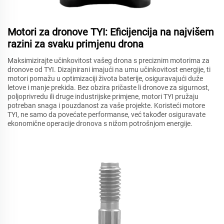
Motori za dronove TYI: Eficijencija na najvišem
razini za svaku primjenu drona
Maksimizirajte učinkovitost vašeg drona s preciznim motorima za
dronove od TYI. Dizajnirani imajući na umu učinkovitost energije, ti
motori pomažu u optimizaciji života baterije, osiguravajući duže
letove i manje prekida. Bez obzira pričaste li dronove za sigurnost,
poljoprivredu ili druge industrijske primjene, motori TYI pružaju
potreban snaga i pouzdanost za vaše projekte. Koristeći motore
TYI, ne samo da povećate performanse, već također osiguravate
ekonomične operacije dronova s nižom potrošnjom energije.