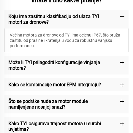
Imate li bilo kakve pitanje?
Koju ima zastitnu klasifikaciju od ulaza TYI
motori za dronove?
Većina motora za dronove od TYI ima ocjenu IP67, što pruža
zaštitu od prašine i kratenja u vodu za robustnu vanjsku
performancu.
Može li TYI prilagoditi konfiguracije vinjanja
motora?
Kako se kombinacije motor-EPM integriraju?
Što se podrške nude za motor module
namijenjene nosnjoj snazi?
Kako TYI osigurava trajnost motora u surobi
uvjetima?