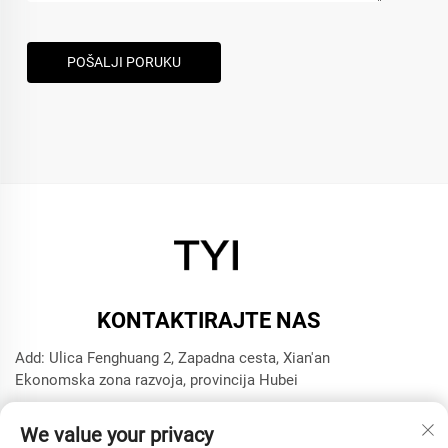
POŠALJI PORUKU
KONTAKTIRAJTE NAS
Add: Ulica Fenghuang 2, Zapadna cesta, Xian'an
Ekonomska zona razvoja, provincija Hubei
Tel:
+8615272063961
We value your privacy
E-mail:
[email protected]