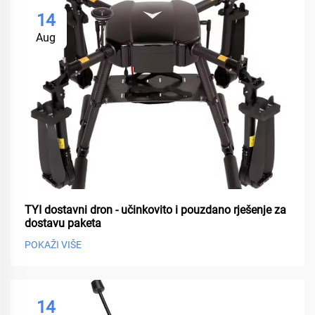
14
Aug
TYI dostavni dron - učinkovito i pouzdano rješenje za
dostavu paketa
POKAŽI VIŠE
14