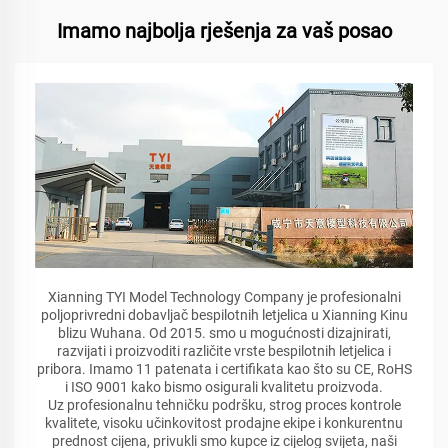
Imamo najbolja rješenja za vaš posao
Xianning TYI Model Technology Company je profesionalni
poljoprivredni dobavljač bespilotnih letjelica u Xianning Kinu
blizu Wuhana. Od 2015. smo u mogućnosti dizajnirati,
razvijati i proizvoditi različite vrste bespilotnih letjelica i
pribora. Imamo 11 patenata i certifikata kao što su CE, RoHS
i ISO 9001 kako bismo osigurali kvalitetu proizvoda.
Uz profesionalnu tehničku podršku, strog proces kontrole
kvalitete, visoku učinkovitost prodajne ekipe i konkurentnu
prednost cijena, privukli smo kupce iz cijelog svijeta, naši