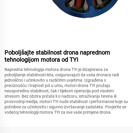
Poboljšajte stabilnost drona naprednom
tehnologijom motora od TYI
Napredna tehnologija motora drona TYI je dizajnirana za
poboljšanje stabilnosti leta, osiguravajući da vaša dronara radi
jednolično i učinkovito u različitim uvjetima. Izgrađena s
preciznošću i trajnost još u umu, motori drona TYI pružaju
neusporedivu stabilnost, čak i tijekom operacija pod visokim
stresom. Bez obzira pričate li o nadzoru, istraživanju terena ili
proizvodnji medija, motori TYI nude stabilnost i performanse koje su
potrebne za učinkovito i sigurno izvršavanje zadataka. Povjerite se
vodećoj tehnologiji motora TYI za sve vaše primjene drona.