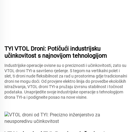
TYI VTOL Droni: Potičući industrijsku
učinkovitost s najnovijom tehnologijom
Industrijske operacije ovisne su o preciznosti i učinkovitosti, zato su
VTOL droni TYI-a savršeno rješenje. S tegom na vertikalni polet i
slet, ti droni nude fleksibilnost za rad u prostorima gdje tradicionalni
droni ne mogu doći. Od provjere elektro linija do provedbe ekoloških
istraživanja, VTOL droni TYI-a pružaju izvrsnu stabilnost i točnost
podataka. Unaprijedite svoje industrijske operacije s tehnologijom
drona TYI-a i podigneite posao na nove visine.