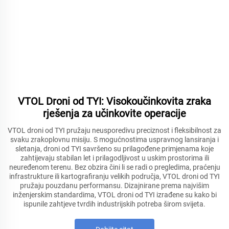
VTOL Droni od TYI: Visokoučinkovita zraka
rješenja za učinkovite operacije
VTOL droni od TYI pružaju neusporedivu preciznost i fleksibilnost za
svaku zrakoplovnu misiju. S mogućnostima uspravnog lansiranja i
sletanja, droni od TYI savršeno su prilagođene primjenama koje
zahtijevaju stabilan let i prilagodljivost u uskim prostorima ili
neuređenom terenu. Bez obzira čini li se radi o pregledima, praćenju
infrastrukture ili kartografiranju velikih područja, VTOL droni od TYI
pružaju pouzdanu performansu. Dizajnirane prema najvišim
inženjerskim standardima, VTOL droni od TYI izrađene su kako bi
ispunile zahtjeve tvrdih industrijskih potreba širom svijeta.