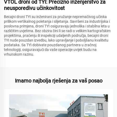
VTOL droni od TYI: Precizno inženjerstvo za
neusporedivu učinkovitost
Becajni droni TYI su inženirani za pružanje nepremačivog učinka
prilikom vertikalnog poletanja i slijetanja. Savršeni za industrijska i
poslovna primjena, droni TYI osiguravaju jednolika i stabilna leta u
različitim uvjetima. Bez obzira čini li se radi o velikim kartografskim
projektima, praćenju ili inspekciji udaljenih područja, becajni droni
TYI nude pouzdan izvedbu, lako upravljanje i poboljšanu kvalitetu
podataka. Sa TYI dobivate pouzdanog partnera u zračnoj
tehnologiji, osiguravajući da vaše operacije uvijek budu na
vrhunskom razinu.
Imamo najbolja rješenja za vaš posao