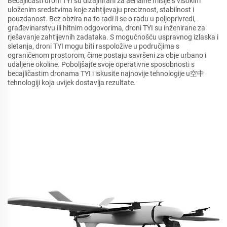
Becajličasti droni TYI su dizajnirani za aerialne misije s visokim
uloženim sredstvima koje zahtijevaju preciznost, stabilnost i
pouzdanost. Bez obzira na to radi li se o radu u poljoprivredi,
građevinarstvu ili hitnim odgovorima, droni TYI su inženirane za
rješavanje zahtijevnih zadataka. S mogućnošću uspravnog izlaska i
sletanja, droni TYI mogu biti raspoložive u područjima s
ograničenom prostorom, čime postaju savršeni za obje urbano i
udaljene okoline. Poboljšajte svoje operativne sposobnosti s
becajličastim dronama TYI i iskusite najnovije tehnologije u空中
tehnologiji koja uvijek dostavlja rezultate.