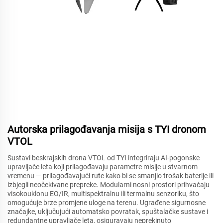
Autorska prilagođavanja misija s TYI dronom
VTOL
Sustavi beskrajskih drona VTOL od TYI integriraju AI-pogonske
upravljače leta koji prilagođavaju parametre misije u stvarnom
vremenu — prilagođavajući rute kako bi se smanjio trošak baterije ili
izbjegli neočekivane prepreke. Modularni nosni prostori prihvaćaju
visokouklonu EO/IR, multispektralnu ili termalnu senzoriku, što
omogućuje brze promjene uloge na terenu. Ugrađene sigurnosne
značajke, uključujući automatsko povratak, spuštalačke sustave i
redundantne upravljače leta, osiguravaju neprekinuto