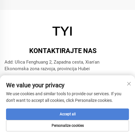
KONTAKTIRAJTE NAS
Add: Ulica Fenghuang 2, Zapadna cesta, Xian'an
Ekonomska zona razvoja, provincija Hubei
Tel:
+8615272063961
We value your privacy
E-mail:
[email protected]
We use cookies and similar tools to provide our services. If you
don't want to accept all cookies, click Personalize cookies.
Autorsko pravo © 2025 Xianning TYI Model Technology
Company -
Politika privatnosti
Accept all
Personalize cookies