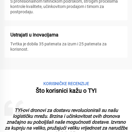
S profesionalnom tehničkom podrškom, strogim procesima
kontrole kvalitete, učinkovitom prodajom i timom za
postprodaju.
Ustrajati u inovacijama
Tvrtka je dobila 35 patenata za izum i 25 patenata za
korisnost.
KORISNIČKE RECENZIJE
Što korisnici kažu o TYI
TYI-ovi dronovi za dostavu revolucionirali su našu
logističku mrežu. Brzina i učinkovitost ovih dronova
značajno su poboljšali naše mogućnosti dostave. Izvrsno
za kupnju na veliko, pružajući veliku vrijednost za narudžbe