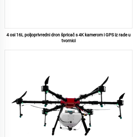
4 osi 16L poljoprivredni dron špricač s 4K kamerom i GPS iz rade u
tvornici