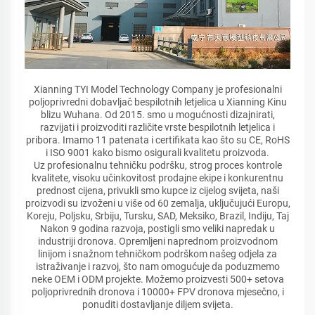
Xianning TYI Model Technology Company je profesionalni
poljoprivredni dobavljač bespilotnih letjelica u Xianning Kinu
blizu Wuhana. Od 2015. smo u mogućnosti dizajnirati,
razvijati i proizvoditi različite vrste bespilotnih letjelica i
pribora. Imamo 11 patenata i certifikata kao što su CE, RoHS
i ISO 9001 kako bismo osigurali kvalitetu proizvoda.
Uz profesionalnu tehničku podršku, strog proces kontrole
kvalitete, visoku učinkovitost prodajne ekipe i konkurentnu
prednost cijena, privukli smo kupce iz cijelog svijeta, naši
proizvodi su izvoženi u više od 60 zemalja, uključujući Europu,
Koreju, Poljsku, Srbiju, Tursku, SAD, Meksiko, Brazil, Indiju, Taj
Nakon 9 godina razvoja, postigli smo veliki napredak u
industriji dronova. Opremljeni naprednom proizvodnom
linijom i snažnom tehničkom podrškom našeg odjela za
istraživanje i razvoj, što nam omogućuje da poduzmemo
neke OEM i ODM projekte. Možemo proizvesti 500+ setova
poljoprivrednih dronova i 10000+ FPV dronova mjesečno, i
ponuditi dostavljanje diljem svijeta.