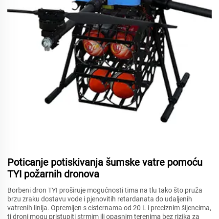
Poticanje potiskivanja šumske vatre pomoću
TYI požarnih dronova
Borbeni dron TYI proširuje mogućnosti tima na tlu tako što pruža
brzu zraku dostavu vode i pjenovitih retardanata do udaljenih
vatrenih linija. Opremljen s cisternama od 20 L i preciznim šijencima,
ti droni mogu pristupiti strmim ili opasnim terenima bez rizika za