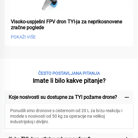
Visoko-uspješni FPV dron TYI-ja za neprikosnovene
zračne poglede
POKAŽI VIŠE
ČESTO POSTAVLJANA PITANJA
Imate li bilo kakve pitanje?
Koje nosivosti su dostupne za TYI požarne drone?
Ponudili smo dronove s cisternom od 20 L za brzu reakciju i
modele s nosivosti od 50 kg za operacije na velikoj
industrijskoj i divljini.