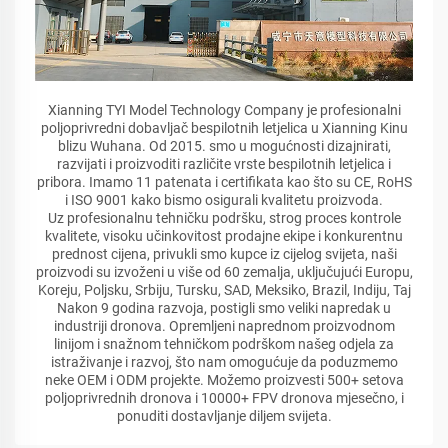
Xianning TYI Model Technology Company je profesionalni
poljoprivredni dobavljač bespilotnih letjelica u Xianning Kinu
blizu Wuhana. Od 2015. smo u mogućnosti dizajnirati,
razvijati i proizvoditi različite vrste bespilotnih letjelica i
pribora. Imamo 11 patenata i certifikata kao što su CE, RoHS
i ISO 9001 kako bismo osigurali kvalitetu proizvoda.
Uz profesionalnu tehničku podršku, strog proces kontrole
kvalitete, visoku učinkovitost prodajne ekipe i konkurentnu
prednost cijena, privukli smo kupce iz cijelog svijeta, naši
proizvodi su izvoženi u više od 60 zemalja, uključujući Europu,
Koreju, Poljsku, Srbiju, Tursku, SAD, Meksiko, Brazil, Indiju, Taj
Nakon 9 godina razvoja, postigli smo veliki napredak u
industriji dronova. Opremljeni naprednom proizvodnom
linijom i snažnom tehničkom podrškom našeg odjela za
istraživanje i razvoj, što nam omogućuje da poduzmemo
neke OEM i ODM projekte. Možemo proizvesti 500+ setova
poljoprivrednih dronova i 10000+ FPV dronova mjesečno, i
ponuditi dostavljanje diljem svijeta.