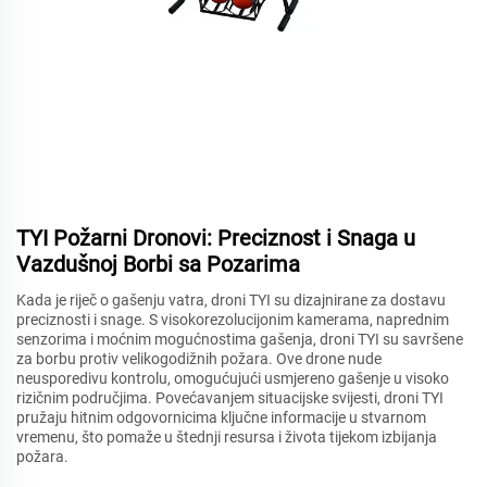
TYI Požarni Dronovi: Preciznost i Snaga u
Vazdušnoj Borbi sa Pozarima
Kada je riječ o gašenju vatra, droni TYI su dizajnirane za dostavu
preciznosti i snage. S visokorezolucijonim kamerama, naprednim
senzorima i moćnim mogućnostima gašenja, droni TYI su savršene
za borbu protiv velikogodižnih požara. Ove drone nude
neusporedivu kontrolu, omogućujući usmjereno gašenje u visoko
rizičnim područjima. Povećavanjem situacijske svijesti, droni TYI
pružaju hitnim odgovornicima ključne informacije u stvarnom
vremenu, što pomaže u štednji resursa i života tijekom izbijanja
požara.