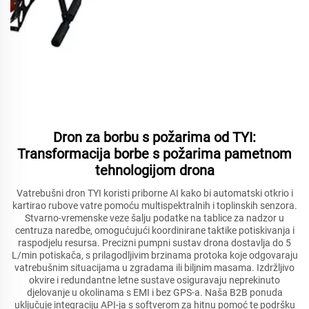
Dron za borbu s požarima od TYI:
Transformacija borbe s požarima pametnom
tehnologijom drona
Vatrebušni dron TYI koristi priborne AI kako bi automatski otkrio i
kartirao rubove vatre pomoću multispektralnih i toplinskih senzora.
Stvarno-vremenske veze šalju podatke na tablice za nadzor u
centruza naredbe, omogućujući koordinirane taktike potiskivanja i
raspodjelu resursa. Precizni pumpni sustav drona dostavlja do 5
L/min potiskača, s prilagodljivim brzinama protoka koje odgovaraju
vatrebušnim situacijama u zgradama ili biljnim masama. Izdržljivo
okvire i redundantne letne sustave osiguravaju neprekinuto
djelovanje u okolinama s EMI i bez GPS-a. Naša B2B ponuda
uključuje integraciju API-ja s softverom za hitnu pomoć te podršku