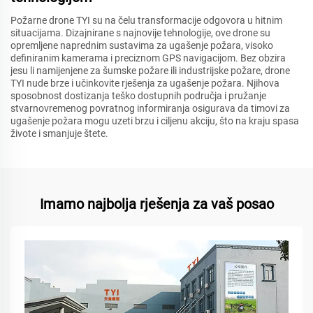
Požarne dronе TYI su na čelu transformacije odgovora u hitnim
situacijama. Dizajnirane s najnovije tehnologije, ove dronе su
opremljene naprednim sustavima za ugašenje požara, visoko
definiranim kamerama i preciznom GPS navigacijom. Bez obzira
jesu li namijenjene za šumske požare ili industrijske požare, dronе
TYI nude brze i učinkovite rješenja za ugašenje požara. Njihova
sposobnost dostizanja teško dostupnih područja i pružanje
stvarnovremenog povratnog informiranja osigurava da timovi za
ugašenje požara mogu uzeti brzu i ciljenu akciju, što na kraju spasa
živote i smanjuje štete.
Imamo najbolja rješenja za vaš posao