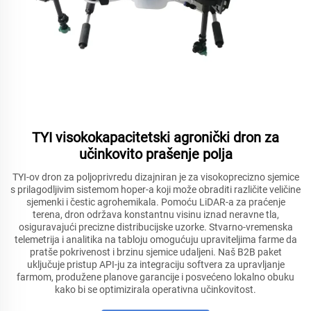
TYI visokokapacitetski agronički dron za
učinkovito prašenje polja
TYI-ov dron za poljoprivredu dizajniran je za visokoprecizno sjemice
s prilagodljivim sistemom hoper-a koji može obraditi različite veličine
sjemenki i čestic agrohemikala. Pomoću LiDAR-a za praćenje
terena, dron održava konstantnu visinu iznad neravne tla,
osiguravajući precizne distribucijske uzorke. Stvarno-vremenska
telemetrija i analitika na tabloju omogućuju upraviteljima farme da
pratše pokrivenost i brzinu sjemice udaljeni. Naš B2B paket
uključuje pristup API-ju za integraciju softvera za upravljanje
farmom, produžene planove garancije i posvećeno lokalno obuku
kako bi se optimizirala operativna učinkovitost.