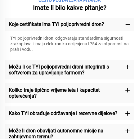
ČESTO POSTAVLJANA PITANJA
Imate li bilo kakve pitanje?
Koje certifikate ima TYI poljoprivredni dron?
TYI poljoprivredni droni odgovaraju standardima sigurnosti
zrakoplova i imaju elektroniku ocijenjenu IP54 za otpornost na
prah i vodu.
Možu li se TYI poljoprivredni droni integrirati s
softverom za upravljanje farmom?
Koliko traje tipično vrijeme leta i kapacitet
opterećenja?
Kako TYI obrađuje održavanje i rezervne dijelove?
Može li dron obavljati autonomne misije na
zahtijevnom terenu?