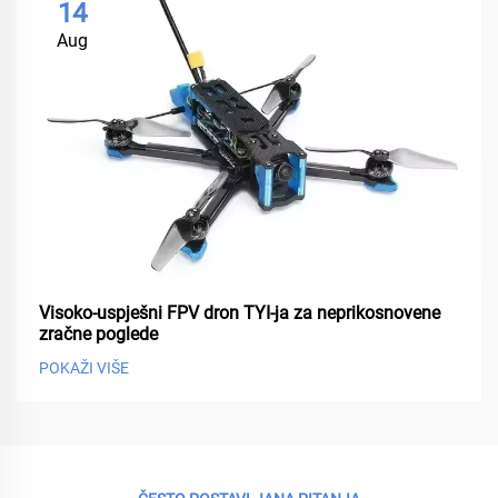
14
Aug
Visoko-uspješni FPV dron TYI-ja za neprikosnovene
zračne poglede
POKAŽI VIŠE