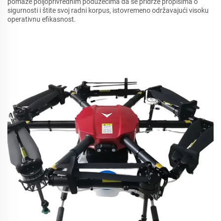
pomaže poljoprivrednim poduzećima da se pridrže propisima o
sigurnosti i štite svoj radni korpus, istovremeno održavajući visoku
operativnu efikasnost.