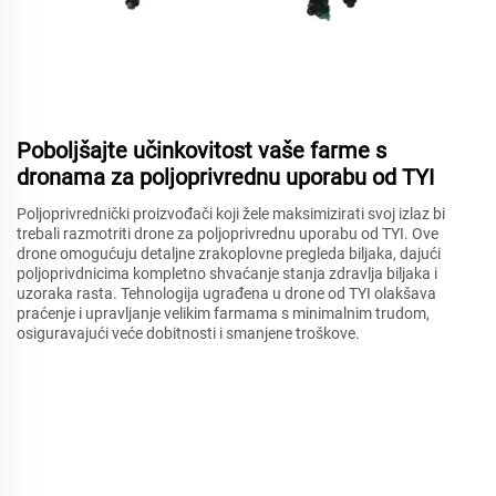
Poboljšajte učinkovitost vaše farme s
dronama za poljoprivrednu uporabu od TYI
Poljoprivrednički proizvođači koji žele maksimizirati svoj izlaz bi
trebali razmotriti drone za poljoprivrednu uporabu od TYI. Ove
drone omogućuju detaljne zrakoplovne pregleda biljaka, dajući
poljoprivdnicima kompletno shvaćanje stanja zdravlja biljaka i
uzoraka rasta. Tehnologija ugrađena u drone od TYI olakšava
praćenje i upravljanje velikim farmama s minimalnim trudom,
osiguravajući veće dobitnosti i smanjene troškove.