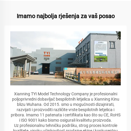
Imamo najbolja rješenja za vaš posao
Xianning TYI Model Technology Company je profesionalni
poljoprivredni dobavljač bespilotnih letjelica u Xianning Kinu
blizu Wuhana. Od 2015. smo u mogućnosti dizajnirati,
razvijati i proizvoditi različite vrste bespilotnih letjelica i
pribora. Imamo 11 patenata i certifikata kao što su CE, RoHS
i ISO 9001 kako bismo osigurali kvalitetu proizvoda.
Uz profesionalnu tehničku podršku, strog proces kontrole
kvalitete, visoku učinkovitost prodajne ekipe i konkurentnu