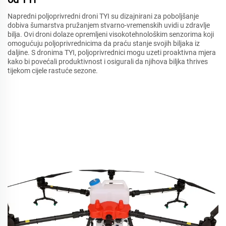
Napredni poljoprivredni droni TYI su dizajnirani za poboljšanje
dobiva šumarstva pružanjem stvarno-vremenskih uvidi u zdravlje
bilja. Ovi droni dolaze opremljeni visokotehnološkim senzorima koji
omogućuju poljoprivrednicima da praću stanje svojih biljaka iz
daljine. S dronima TYI, poljoprivrednici mogu uzeti proaktivna mjera
kako bi povećali produktivnost i osigurali da njihova biljka thrives
tijekom cijele rastuće sezone.