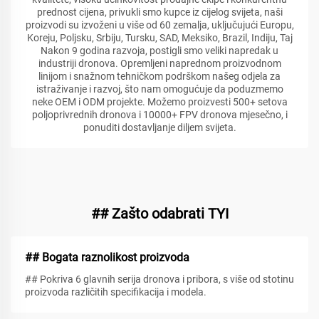
prednost cijena, privukli smo kupce iz cijelog svijeta, naši
proizvodi su izvoženi u više od 60 zemalja, uključujući Europu,
Koreju, Poljsku, Srbiju, Tursku, SAD, Meksiko, Brazil, Indiju, Taj
Nakon 9 godina razvoja, postigli smo veliki napredak u
industriji dronova. Opremljeni naprednom proizvodnom
linijom i snažnom tehničkom podrškom našeg odjela za
istraživanje i razvoj, što nam omogućuje da poduzmemo
neke OEM i ODM projekte. Možemo proizvesti 500+ setova
poljoprivrednih dronova i 10000+ FPV dronova mjesečno, i
ponuditi dostavljanje diljem svijeta.
## Zašto odabrati TYI
## Bogata raznolikost proizvoda
## Pokriva 6 glavnih serija dronova i pribora, s više od stotinu
proizvoda različitih specifikacija i modela.