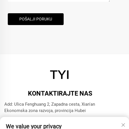
POŠALJI PORUKU
KONTAKTIRAJTE NAS
Add: Ulica Fenghuang 2, Zapadna cesta, Xian'an
Ekonomska zona razvoja, provincija Hubei
Tel:
+8615272063961
We value your privacy
E-mail:
[email protected]