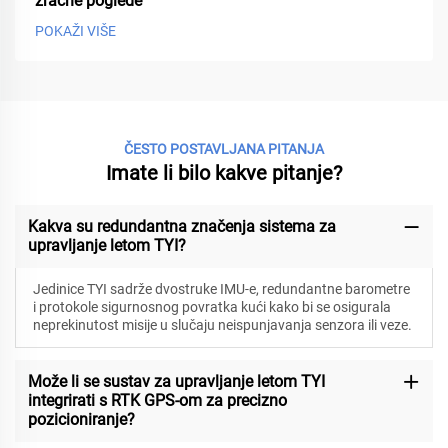
zračne poglede
POKAŽI VIŠE
ČESTO POSTAVLJANA PITANJA
Imate li bilo kakve pitanje?
Kakva su redundantna značenja sistema za
upravljanje letom TYI?
Jedinice TYI sadrže dvostruke IMU-e, redundantne barometre
i protokole sigurnosnog povratka kući kako bi se osigurala
neprekinutost misije u slučaju neispunjavanja senzora ili veze.
Može li se sustav za upravljanje letom TYI
integrirati s RTK GPS-om za precizno
pozicioniranje?