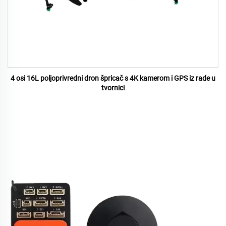
4 osi 16L poljoprivredni dron špricač s 4K kamerom i GPS iz rade u
tvornici