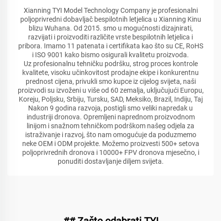
Xianning TYI Model Technology Company je profesionalni
poljoprivredni dobavljač bespilotnih letjelica u Xianning Kinu
blizu Wuhana. Od 2015. smo u mogućnosti dizajnirati,
razvijati i proizvoditi različite vrste bespilotnih letjelica i
pribora. Imamo 11 patenata i certifikata kao što su CE, RoHS
i ISO 9001 kako bismo osigurali kvalitetu proizvoda.
Uz profesionalnu tehničku podršku, strog proces kontrole
kvalitete, visoku učinkovitost prodajne ekipe i konkurentnu
prednost cijena, privukli smo kupce iz cijelog svijeta, naši
proizvodi su izvoženi u više od 60 zemalja, uključujući Europu,
Koreju, Poljsku, Srbiju, Tursku, SAD, Meksiko, Brazil, Indiju, Taj
Nakon 9 godina razvoja, postigli smo veliki napredak u
industriji dronova. Opremljeni naprednom proizvodnom
linijom i snažnom tehničkom podrškom našeg odjela za
istraživanje i razvoj, što nam omogućuje da poduzmemo
neke OEM i ODM projekte. Možemo proizvesti 500+ setova
poljoprivrednih dronova i 10000+ FPV dronova mjesečno, i
ponuditi dostavljanje diljem svijeta.
## Zašto odabrati TYI