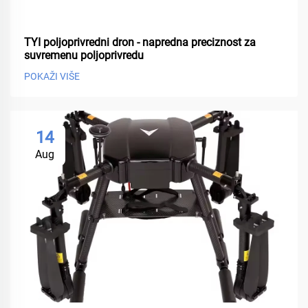
TYI poljoprivredni dron - napredna preciznost za
suvremenu poljoprivredu
POKAŽI VIŠE
14
Aug