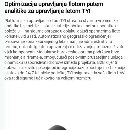
Optimizacija upravljanja flotom putem
analitike za upravljanje letom TYI
Platforma za upravljanje letom TYI streama stvarno-vremenske
podatke telemetrije — stanje baterije, obrtaja motora, podatke o
položaju — na sigurne obrazac u oblaku, dajući operaterima flote
korisne uvid u rad. Automatizirano geografsko ograničenje i
izvršavanje zona zabranjenog leta smanjuje administrativnu
teretnu, dok inteligentna upozorenja o održavanju produžuju životni
vijek komponenti. Modularno hardversko oprema podržava brzo
mijenjanje airframe-a, omogućujući poslovnim pružateljima usluga
dinamičku raspoređivati dronove između projekata. B2B klijenti
dobivaju cjelovito rješenje: od integracije bazne postaje i certifikacije
pilotova do 24/7 tehničke podrške, TYI osigurava da vaša flota UAV-
ova radi sigurno i učinkovito na velikom razmjeru.