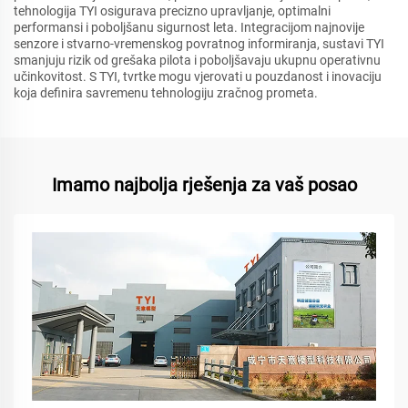
tehnologija TYI osigurava precizno upravljanje, optimalni
performansi i poboljšanu sigurnost leta. Integracijom najnovije
senzore i stvarno-vremenskog povratnog informiranja, sustavi TYI
smanjuju rizik od grešaka pilota i poboljšavaju ukupnu operativnu
učinkovitost. S TYI, tvrtke mogu vjerovati u pouzdanost i inovaciju
koja definira savremenu tehnologiju zračnog prometa.
Imamo najbolja rješenja za vaš posao