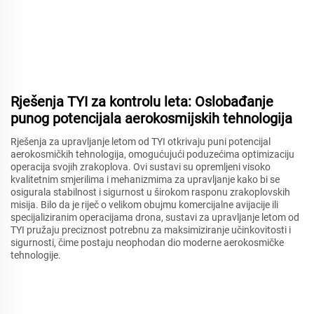
Rješenja TYI za kontrolu leta: Oslobađanje
punog potencijala aerokosmijskih tehnologija
Rješenja za upravljanje letom od TYI otkrivaju puni potencijal
aerokosmičkih tehnologija, omogućujući poduzećima optimizaciju
operacija svojih zrakoplova. Ovi sustavi su opremljeni visoko
kvalitetnim smjerilima i mehanizmima za upravljanje kako bi se
osigurala stabilnost i sigurnost u širokom rasponu zrakoplovskih
misija. Bilo da je riječ o velikom obujmu komercijalne avijacije ili
specijaliziranim operacijama drona, sustavi za upravljanje letom od
TYI pružaju preciznost potrebnu za maksimiziranje učinkovitosti i
sigurnosti, čime postaju neophodan dio moderne aerokosmičke
tehnologije.