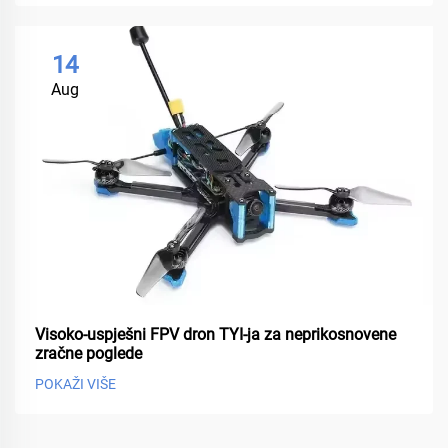
14
Aug
Visoko-uspješni FPV dron TYI-ja za neprikosnovene
zračne poglede
POKAŽI VIŠE