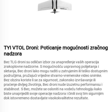
TYI VTOL Droni: Poticanje mogućnosti zračnog
nadzora
Bec TLG droni su odličan izbor za unapređenje vaših operacija
zrakoplovne nadzorne. S mogućnošću uspravnog polijetanja i
sletanja, Bec droni lako mogu raditi u zatrujenim ili teško dostupnim
područjima, pružajući vrijedne stvarno-vremenske video snimke.
Bez obzira koriste li se za sigurnost, zakonsko izvršavanje ili
praćenje divljeg životinja, Bec droni nude izuzetnu performansu i
stabilnost. S Bec, možete se osloniti na vodeću tehnologiju kako
biste unaprijedili svoje operacije nadzora i činili svoj tim sigurnijim
dok istovremeno dostavljate visokokvalitetne rezultate.