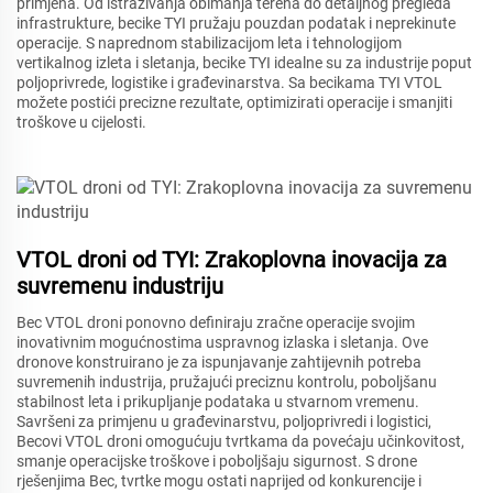
primjena. Od istraživanja obimanja terena do detaljnog pregleda
infrastrukture, becike TYI pružaju pouzdan podatak i neprekinute
operacije. S naprednom stabilizacijom leta i tehnologijom
vertikalnog izleta i sletanja, becike TYI idealne su za industrije poput
poljoprivrede, logistike i građevinarstva. Sa becikama TYI VTOL
možete postići precizne rezultate, optimizirati operacije i smanjiti
troškove u cijelosti.
VTOL droni od TYI: Zrakoplovna inovacija za
suvremenu industriju
Bec VTOL droni ponovno definiraju zračne operacije svojim
inovativnim mogućnostima uspravnog izlaska i sletanja. Ove
dronove konstruirano je za ispunjavanje zahtijevnih potreba
suvremenih industrija, pružajući preciznu kontrolu, poboljšanu
stabilnost leta i prikupljanje podataka u stvarnom vremenu.
Savršeni za primjenu u građevinarstvu, poljoprivredi i logistici,
Becovi VTOL droni omogućuju tvrtkama da povećaju učinkovitost,
smanje operacijske troškove i poboljšaju sigurnost. S drone
rješenjima Bec, tvrtke mogu ostati naprijed od konkurencije i