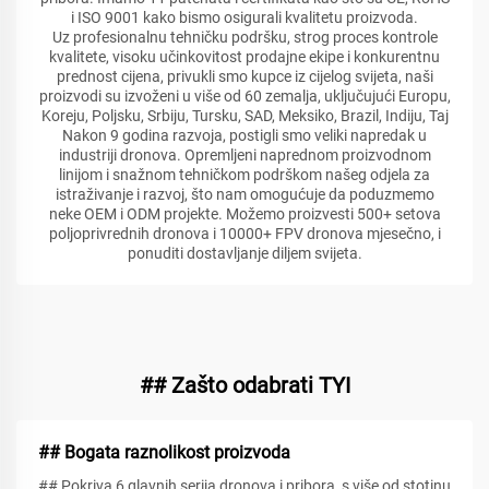
i ISO 9001 kako bismo osigurali kvalitetu proizvoda.
Uz profesionalnu tehničku podršku, strog proces kontrole
kvalitete, visoku učinkovitost prodajne ekipe i konkurentnu
prednost cijena, privukli smo kupce iz cijelog svijeta, naši
proizvodi su izvoženi u više od 60 zemalja, uključujući Europu,
Koreju, Poljsku, Srbiju, Tursku, SAD, Meksiko, Brazil, Indiju, Taj
Nakon 9 godina razvoja, postigli smo veliki napredak u
industriji dronova. Opremljeni naprednom proizvodnom
linijom i snažnom tehničkom podrškom našeg odjela za
istraživanje i razvoj, što nam omogućuje da poduzmemo
neke OEM i ODM projekte. Možemo proizvesti 500+ setova
poljoprivrednih dronova i 10000+ FPV dronova mjesečno, i
ponuditi dostavljanje diljem svijeta.
## Zašto odabrati TYI
## Bogata raznolikost proizvoda
## Pokriva 6 glavnih serija dronova i pribora, s više od stotinu