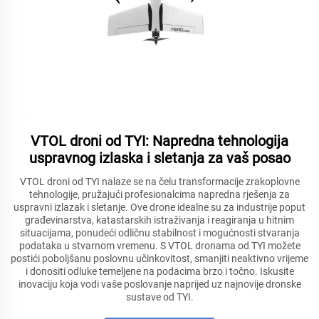
VTOL droni od TYI: Napredna tehnologija
uspravnog izlaska i sletanja za vaš posao
VTOL droni od TYI nalaze se na čelu transformacije zrakoplovne
tehnologije, pružajući profesionalcima napredna rješenja za
uspravni izlazak i sletanje. Ove drone idealne su za industrije poput
građevinarstva, katastarskih istraživanja i reagiranja u hitnim
situacijama, ponudeći odličnu stabilnost i mogućnosti stvaranja
podataka u stvarnom vremenu. S VTOL dronama od TYI možete
postići poboljšanu poslovnu učinkovitost, smanjiti neaktivno vrijeme
i donositi odluke temeljene na podacima brzo i točno. Iskusite
inovaciju koja vodi vaše poslovanje naprijed uz najnovije dronske
sustave od TYI.