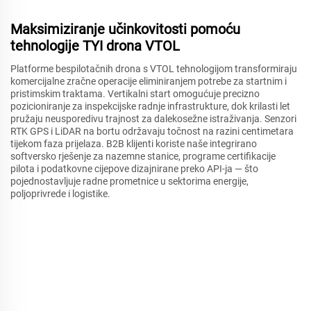
Maksimiziranje učinkovitosti pomoću
tehnologije TYI drona VTOL
Platforme bespilotačnih drona s VTOL tehnologijom transformiraju
komercijalne zračne operacije eliminiranjem potrebe za startnim i
pristimskim traktama. Vertikalni start omogućuje precizno
pozicioniranje za inspekcijske radnje infrastrukture, dok krilasti let
pružaju neusporedivu trajnost za dalekosežne istraživanja. Senzori
RTK GPS i LiDAR na bortu održavaju točnost na razini centimetara
tijekom faza prijelaza. B2B klijenti koriste naše integrirano
softversko rješenje za nazemne stanice, programe certifikacije
pilota i podatkovne cijepove dizajnirane preko API-ja — što
pojednostavljuje radne prometnice u sektorima energije,
poljoprivrede i logistike.