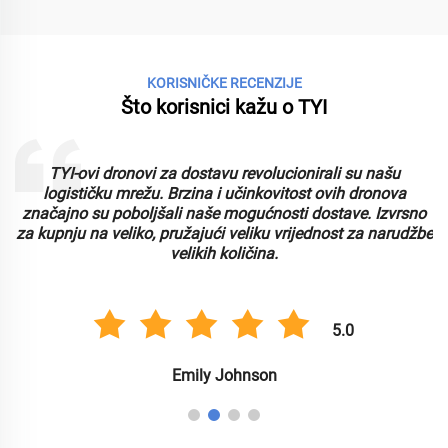
KORISNIČKE RECENZIJE
Što korisnici kažu o TYI
avu revolucionirali su našu
TYI FPV dron nadmašio je
 i učinkovitost ovih dronova
superiornom izvedbom i uran
še mogućnosti dostave. Izvrsno
Idealno za nabavu na veliko,
ći veliku vrijednost za narudžbe
konkurentnim cijenama
h količina.
5.0
Michael
 Johnson