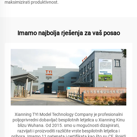
maksimizirati produktivnost.
Imamo najbolja rješenja za vaš posao
Xianning TYI Model Technology Company je profesionalni
poljoprivredni dobavljač bespilotnih letjelica u Xianning Kinu
blizu Wuhana. Od 2015. smo u mogućnosti dizajnirati,
razvijati i proizvoditi različite vrste bespilotnih letjelica i
pribora. Imamo 11 patenata i certifikata kao što su CE, RoHS