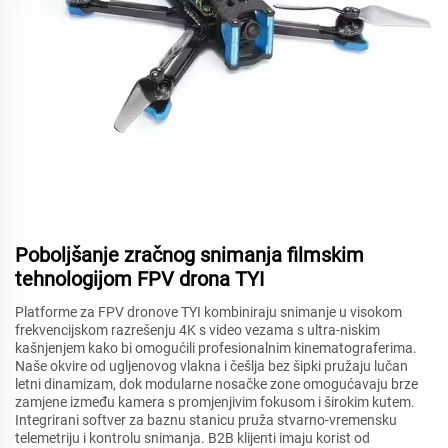
Poboljšanje zračnog snimanja filmskim
tehnologijom FPV drona TYI
Platforme za FPV dronove TYI kombiniraju snimanje u visokom
frekvencijskom razrešenju 4K s video vezama s ultra-niskim
kašnjenjem kako bi omogućili profesionalnim kinematograferima.
Naše okvire od ugljenovog vlakna i češlja bez šipki pružaju lučan
letni dinamizam, dok modularne nosačke zone omogućavaju brze
zamjene između kamera s promjenjivim fokusom i širokim kutem.
Integrirani softver za baznu stanicu pruža stvarno-vremensku
telemetriju i kontrolu snimanja. B2B klijenti imaju korist od