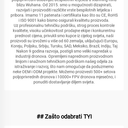
blizu Wuhana. Od 2015. smo u mogućnosti dizajnirati,
razvijati i proizvoditi različite vrste bespilotnih letjelica i
pribora. Imamo 11 patenata i certifikata kao što su CE, RoHS
i ISO 9001 kako bismo osigurali kvalitetu proizvoda.
Uz profesionalnu tehničku podršku, strog proces kontrole
kvalitete, visoku učinkovitost prodajne ekipe i konkurentnu
prednost cijena, privukli smo kupce iz cijelog svijeta, naši
proizvodi su izvoženi u više od 60 zemalja, uključujući Europu,
Koreju, Poljsku, Srbiju, Tursku, SAD, Meksiko, Brazil, Indiju, Taj
Nakon 9 godina razvoja, postigli smo veliki napredak u
industriji dronova. Opremljeni naprednom proizvodnom
linijom i snažnom tehničkom podrškom našeg odjela za
istraživanje i razvoj, što nam omogućuje da poduzmemo
neke OEM i ODM projekte. Možemo proizvesti 500+ setova
poljoprivrednih dronova i 10000+ FPV dronova mjesečno, i
ponuditi dostavljanje diljem svijeta.
## Zašto odabrati TYI