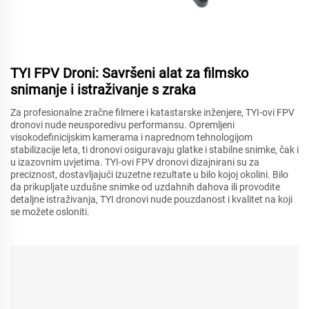
TYI FPV Droni: Savršeni alat za filmsko
snimanje i istraživanje s zraka
Za profesionalne zračne filmere i katastarske inženjere, TYI-ovi FPV
dronovi nude neusporedivu performansu. Opremljeni
visokodefinicijskim kamerama i naprednom tehnologijom
stabilizacije leta, ti dronovi osiguravaju glatke i stabilne snimke, čak i
u izazovnim uvjetima. TYI-ovi FPV dronovi dizajnirani su za
preciznost, dostavljajući izuzetne rezultate u bilo kojoj okolini. Bilo
da prikupljate uzdušne snimke od uzdahnih dahova ili provodite
detaljne istraživanja, TYI dronovi nude pouzdanost i kvalitet na koji
se možete osloniti.