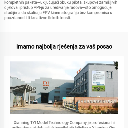
kompletnih paketa—uključujući obuku pilota, skupove zamišljivih
dijelova i pristup API-ju za uređivanje radova—što omogućuje
studijima da skaliraju FPV kinematografiju bez kompromisa s
pouzdanosti ili kreativne fleksibilnosti.
Imamo najbolja rješenja za vaš posao
Xianning TYI Model Technology Company je profesionalni
poljoprivredni dobavljač bespilotnih letjelica u Xianning Kinu