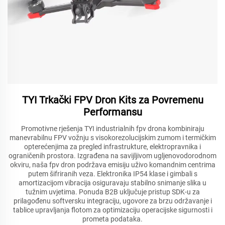
TYI Trkački FPV Dron Kits za Povremenu
Performansu
Promotivne rješenja TYI industrialnih fpv drona kombiniraju
manevrabilnu FPV vožnju s visokorezolucijskim zumom i termičkim
opterećenjima za pregled infrastrukture, elektropravnika i
ograničenih prostora. Izgrađena na savijljivom ugljenovodorodnom
okviru, naša fpv dron podržava emisiju uživo komandnim centrima
putem šifriranih veza. Elektronika IP54 klase i gimbali s
amortizacijom vibracija osiguravaju stabilno snimanje slika u
tužnim uvjetima. Ponuda B2B uključuje pristup SDK-u za
prilagođenu softversku integraciju, ugovore za brzu održavanje i
tablice upravljanja flotom za optimizaciju operacijske sigurnosti i
prometa podataka.