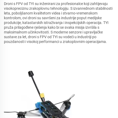
Droni s FPV od TYI su inženirani za profesionalce koji zahtijevaju
visokopreciznu zrakoplovnu tehnologiju. S izvanrednom stabilnosti
leta, poboljšanom kvalitetom videa i stvarno-vremenskom
kontrolom, ovi droni su savršeni za industrije poput medijske
produkcije, katastarskih istraživanja i inspekcijskih operacija. TYI
pruža prilagođene rješenja kako bi se svaka misija izvršila s
maksimalnom učinkovitosti. S moderne senzore i upravljačke
sustave za let, droni s FPV od TYI su vodeći u industriji po
pouzdanosti i visokoj performanci u zrakoplovnim operacijama.