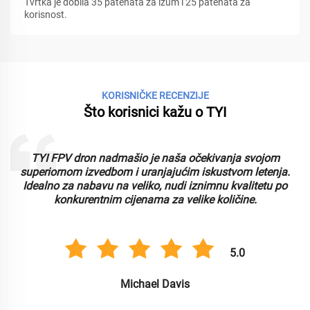
Tvrtka je dobila 35 patenata za izum i 25 patenata za
korisnost.
KORISNIČKE RECENZIJE
Što korisnici kažu o TYI
TYI FPV dron nadmašio je naša očekivanja svojom
superiornom izvedbom i uranjajućim iskustvom letenja.
Idealno za nabavu na veliko, nudi iznimnu kvalitetu po
e
konkurentnim cijenama za velike količine.
5.0
Michael Davis