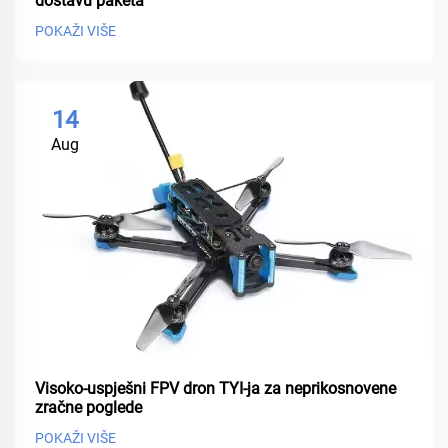
dostavu paketa
POKAŽI VIŠE
14
Aug
Visoko-uspješni FPV dron TYI-ja za neprikosnovene
zračne poglede
POKAŽI VIŠE