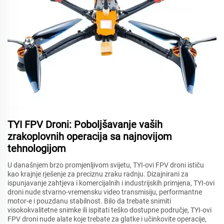
TYI FPV Droni: Poboljšavanje vaših
zrakoplovnih operacija sa najnovijom
tehnologijom
U današnjem brzo promjenljivom svijetu, TYI-ovi FPV droni ističu
kao krajnje rješenje za preciznu zraku radnju. Dizajnirani za
ispunjavanje zahtjeva i komercijalnih i industrijskih primjena, TYI-ovi
droni nude stvarno-vremensku video transmisiju, performantne
motor-e i pouzdanu stabilnost. Bilo da trebate snimiti
visokokvalitetne snimke ili ispitati teško dostupne područje, TYI-ovi
FPV droni nude alate koje trebate za glatke i učinkovite operacije,