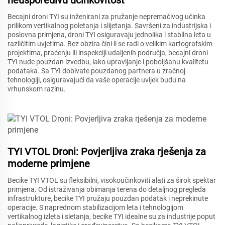
Becajni droni TYI su inženirani za pružanje nepremačivog učinka
prilikom vertikalnog poletanja i slijetanja. Savršeni za industrijska i
poslovna primjena, droni TYI osiguravaju jednolika i stabilna leta u
različitim uvjetima. Bez obzira čini li se radi o velikim kartografskim
projektima, praćenju ili inspekciji udaljenih područja, becajni droni
TYI nude pouzdan izvedbu, lako upravljanje i poboljšanu kvalitetu
podataka. Sa TYI dobivate pouzdanog partnera u zračnoj
tehnologiji, osiguravajući da vaše operacije uvijek budu na
vrhunskom razinu.
TYI VTOL Droni: Povjerljiva zraka rješenja za
moderne primjene
Becike TYI VTOL su fleksibilni, visokoučinkoviti alati za širok spektar
primjena. Od istraživanja obimanja terena do detaljnog pregleda
infrastrukture, becike TYI pružaju pouzdan podatak i neprekinute
operacije. S naprednom stabilizacijom leta i tehnologijom
vertikalnog izleta i sletanja, becike TYI idealne su za industrije poput