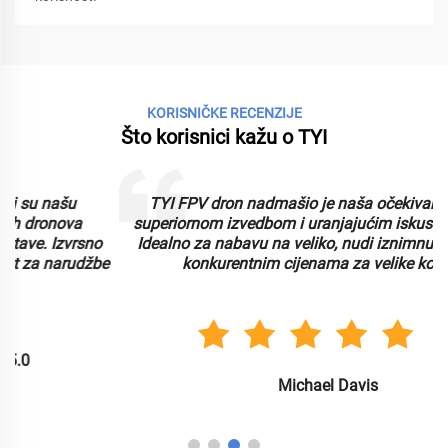
KORISNIČKE RECENZIJE
Što korisnici kažu o TYI
TYI FPV dron nadmašio je naša očekivanja svojom
superiornom izvedbom i uranjajućim iskustvom letenja.
Idealno za nabavu na veliko, nudi iznimnu kvalitetu po
e
konkurentnim cijenama za velike količine.
5.0
Michael Davis