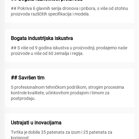
## Pokriva 6 glavnih serija dronova i pribora, s više od stotinu
proizvoda različitih specifikacija i modela.
Bogata industrijska iskustva
## S više od 9 godina iskustva u proizvodnji, prodajemo naše
proizvode u više od 60 zemalja i regija.
## Savršen tim
S profesionalnom tehničkom podrškom, strogim procesima
kontrole kvalitete, učinkovitom prodajom i timom za
postprodaju.
Ustrajati u inovacijama
Tvrtka je dobila 35 patenata za izum i 25 patenata za
korisnost.