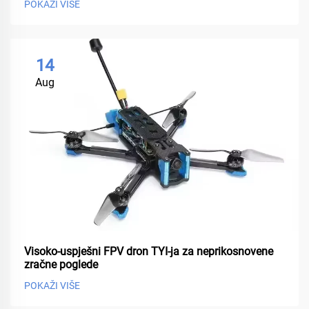
POKAŽI VIŠE
14
Aug
Visoko-uspješni FPV dron TYI-ja za neprikosnovene
zračne poglede
POKAŽI VIŠE