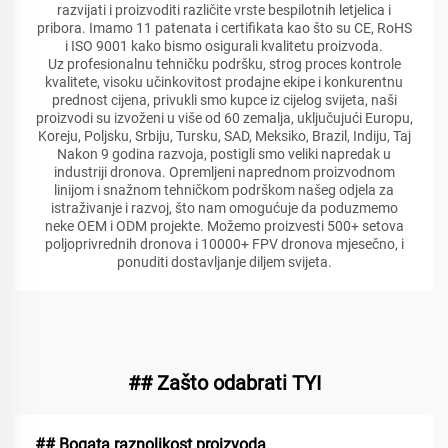
razvijati i proizvoditi različite vrste bespilotnih letjelica i
pribora. Imamo 11 patenata i certifikata kao što su CE, RoHS
i ISO 9001 kako bismo osigurali kvalitetu proizvoda.
Uz profesionalnu tehničku podršku, strog proces kontrole
kvalitete, visoku učinkovitost prodajne ekipe i konkurentnu
prednost cijena, privukli smo kupce iz cijelog svijeta, naši
proizvodi su izvoženi u više od 60 zemalja, uključujući Europu,
Koreju, Poljsku, Srbiju, Tursku, SAD, Meksiko, Brazil, Indiju, Taj
Nakon 9 godina razvoja, postigli smo veliki napredak u
industriji dronova. Opremljeni naprednom proizvodnom
linijom i snažnom tehničkom podrškom našeg odjela za
istraživanje i razvoj, što nam omogućuje da poduzmemo
neke OEM i ODM projekte. Možemo proizvesti 500+ setova
poljoprivrednih dronova i 10000+ FPV dronova mjesečno, i
ponuditi dostavljanje diljem svijeta.
## Zašto odabrati TYI
## Bogata raznolikost proizvoda