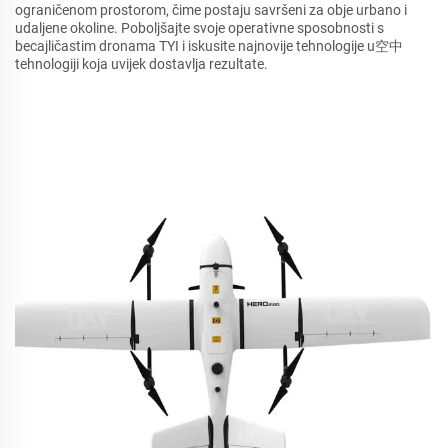
ograničenom prostorom, čime postaju savršeni za obje urbano i
udaljene okoline. Poboljšajte svoje operativne sposobnosti s
becajličastim dronama TYI i iskusite najnovije tehnologije u空中
tehnologiji koja uvijek dostavlja rezultate.