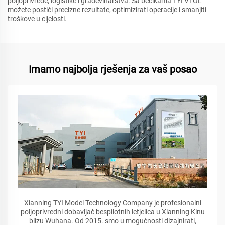
poljoprivrede, logistike i građevinarstva. Sa becikama TYI VTOL
možete postići precizne rezultate, optimizirati operacije i smanjiti
troškove u cijelosti.
Imamo najbolja rješenja za vaš posao
Xianning TYI Model Technology Company je profesionalni
poljoprivredni dobavljač bespilotnih letjelica u Xianning Kinu
blizu Wuhana. Od 2015. smo u mogućnosti dizajnirati,