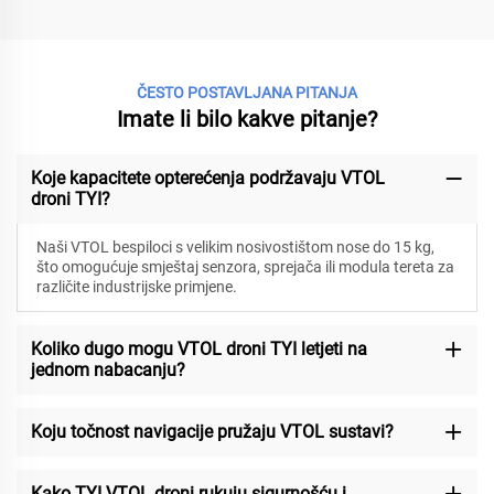
ČESTO POSTAVLJANA PITANJA
Imate li bilo kakve pitanje?
Koje kapacitete opterećenja podržavaju VTOL
droni TYI?
Naši VTOL bespiloci s velikim nosivostištom nose do 15 kg,
što omogućuje smještaj senzora, sprejača ili modula tereta za
različite industrijske primjene.
Koliko dugo mogu VTOL droni TYI letjeti na
jednom nabacanju?
Koju točnost navigacije pružaju VTOL sustavi?
Kako TYI VTOL droni rukuju sigurnošću i