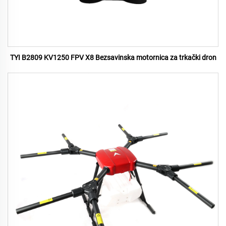
TYI B2809 KV1250 FPV X8 Bezsavinska motornica za trkački dron