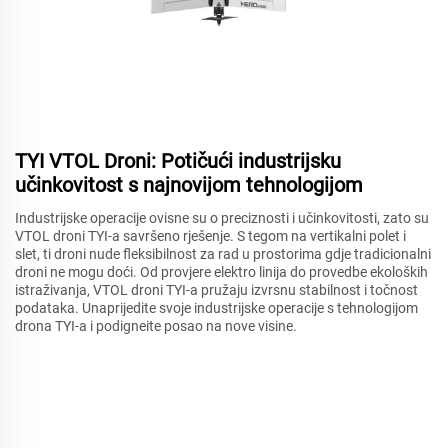
TYI VTOL Droni: Potičući industrijsku
učinkovitost s najnovijom tehnologijom
Industrijske operacije ovisne su o preciznosti i učinkovitosti, zato su
VTOL droni TYI-a savršeno rješenje. S tegom na vertikalni polet i
slet, ti droni nude fleksibilnost za rad u prostorima gdje tradicionalni
droni ne mogu doći. Od provjere elektro linija do provedbe ekoloških
istraživanja, VTOL droni TYI-a pružaju izvrsnu stabilnost i točnost
podataka. Unaprijedite svoje industrijske operacije s tehnologijom
drona TYI-a i podigneite posao na nove visine.