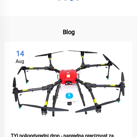
Blog
14
Aug
TYI poljoprivredni dron - napredna preciznost za