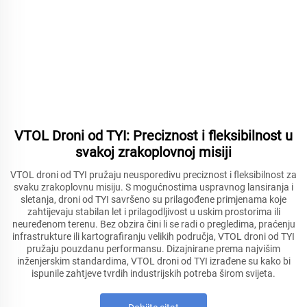
VTOL Droni od TYI: Preciznost i fleksibilnost u
svakoj zrakoplovnoj misiji
VTOL droni od TYI pružaju neusporedivu preciznost i fleksibilnost za
svaku zrakoplovnu misiju. S mogućnostima uspravnog lansiranja i
sletanja, droni od TYI savršeno su prilagođene primjenama koje
zahtijevaju stabilan let i prilagodljivost u uskim prostorima ili
neuređenom terenu. Bez obzira čini li se radi o pregledima, praćenju
infrastrukture ili kartografiranju velikih područja, VTOL droni od TYI
pružaju pouzdanu performansu. Dizajnirane prema najvišim
inženjerskim standardima, VTOL droni od TYI izrađene su kako bi
ispunile zahtjeve tvrdih industrijskih potreba širom svijeta.