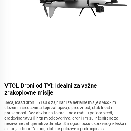
VTOL Droni od TYI: Idealni za važne
zrakoplovne misije
Becajličasti droni TYI su dizajnirani za aerialne misije s visokim
uloženim sredstvima koje zahtijevaju preciznost, stabilnost i
pouzdanost. Bez obzira na to radi li se o radu u poljoprivredi,
građevinarstvu ili hitnim odgovorima, droni TYI su inženirane za
rješavanje zahtijevnih zadataka. S mogućnošću uspravnog izlaska i
sletanja, droni TYI mogu biti raspoložive u područjima s