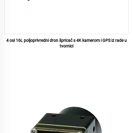
4 osi 16L poljoprivredni dron špricač s 4K kamerom i GPS iz rade u
tvornici