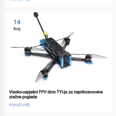
14
Aug
Visoko-uspješni FPV dron TYI-ja za neprikosnovene
zračne poglede
POKAŽI VIŠE