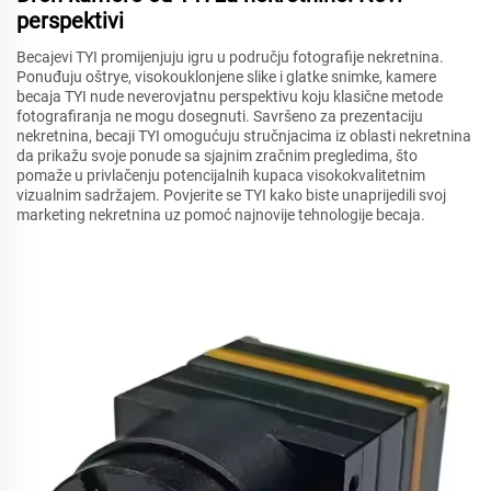
perspektivi
Becajevi TYI promijenjuju igru u području fotografije nekretnina.
Ponuđuju oštrye, visokouklonjene slike i glatke snimke, kamere
becaja TYI nude neverovjatnu perspektivu koju klasične metode
fotografiranja ne mogu dosegnuti. Savršeno za prezentaciju
nekretnina, becaji TYI omogućuju stručnjacima iz oblasti nekretnina
da prikažu svoje ponude sa sjajnim zračnim pregledima, što
pomaže u privlačenju potencijalnih kupaca visokokvalitetnim
vizualnim sadržajem. Povjerite se TYI kako biste unaprijedili svoj
marketing nekretnina uz pomoć najnovije tehnologije becaja.