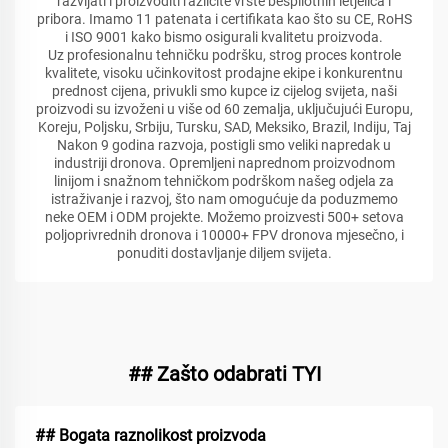
razvijati i proizvoditi različite vrste bespilotnih letjelica i
pribora. Imamo 11 patenata i certifikata kao što su CE, RoHS
i ISO 9001 kako bismo osigurali kvalitetu proizvoda.
Uz profesionalnu tehničku podršku, strog proces kontrole
kvalitete, visoku učinkovitost prodajne ekipe i konkurentnu
prednost cijena, privukli smo kupce iz cijelog svijeta, naši
proizvodi su izvoženi u više od 60 zemalja, uključujući Europu,
Koreju, Poljsku, Srbiju, Tursku, SAD, Meksiko, Brazil, Indiju, Taj
Nakon 9 godina razvoja, postigli smo veliki napredak u
industriji dronova. Opremljeni naprednom proizvodnom
linijom i snažnom tehničkom podrškom našeg odjela za
istraživanje i razvoj, što nam omogućuje da poduzmemo
neke OEM i ODM projekte. Možemo proizvesti 500+ setova
poljoprivrednih dronova i 10000+ FPV dronova mjesečno, i
ponuditi dostavljanje diljem svijeta.
## Zašto odabrati TYI
## Bogata raznolikost proizvoda