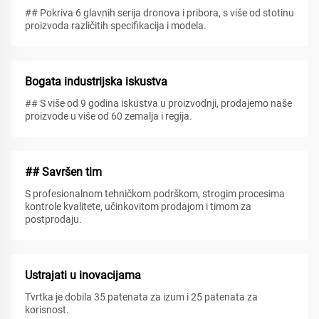
## Pokriva 6 glavnih serija dronova i pribora, s više od stotinu
proizvoda različitih specifikacija i modela.
Bogata industrijska iskustva
## S više od 9 godina iskustva u proizvodnji, prodajemo naše
proizvode u više od 60 zemalja i regija.
## Savršen tim
S profesionalnom tehničkom podrškom, strogim procesima
kontrole kvalitete, učinkovitom prodajom i timom za
postprodaju.
Ustrajati u inovacijama
Tvrtka je dobila 35 patenata za izum i 25 patenata za
korisnost.