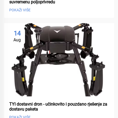
suvremenu poljoprivredu
POKAŽI VIŠE
14
Aug
TYI dostavni dron - učinkovito i pouzdano rješenje za
dostavu paketa
POKAŽI VIŠE