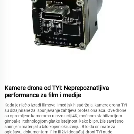
Kamere drona od TYI: Neprepoznatljiva
performanca za film i medije
Kada je riječ o izradi filmova i medijskih sadržaja, kamere drona TYI
su dizajnirane za ispunjavanje zahtjeva profesionalaca. Ove drone
su opremljene kamerama u rezoluciji 4K, moćnom stabilizacijom
gimbal-a i tehnologijom glatke leteljnosti kako bi pružile savršeno
snimljeni materijal u bilo kojem okruženju. Bilo da snimate za
oglašavu, dokumentarni film ili živi događaj, droni TYI nude