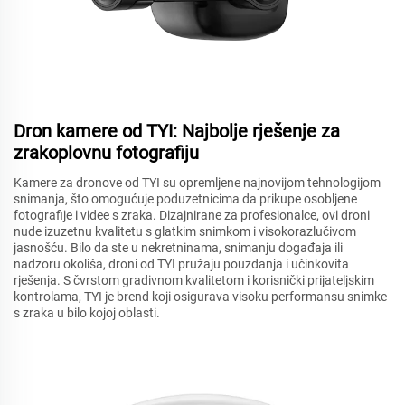
Dron kamere od TYI: Najbolje rješenje za
zrakoplovnu fotografiju
Kamere za dronove od TYI su opremljene najnovijom tehnologijom
snimanja, što omogućuje poduzetnicima da prikupe osobljene
fotografije i videe s zraka. Dizajnirane za profesionalce, ovi droni
nude izuzetnu kvalitetu s glatkim snimkom i visokorazlučivom
jasnošću. Bilo da ste u nekretninama, snimanju događaja ili
nadzoru okoliša, droni od TYI pružaju pouzdanja i učinkovita
rješenja. S čvrstom gradivnom kvalitetom i korisnički prijateljskim
kontrolama, TYI je brend koji osigurava visoku performansu snimke
s zraka u bilo kojoj oblasti.