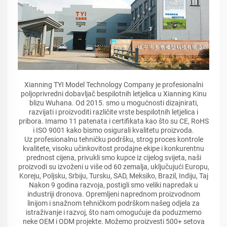
Xianning TYI Model Technology Company je profesionalni
poljoprivredni dobavljač bespilotnih letjelica u Xianning Kinu
blizu Wuhana. Od 2015. smo u mogućnosti dizajnirati,
razvijati i proizvoditi različite vrste bespilotnih letjelica i
pribora. Imamo 11 patenata i certifikata kao što su CE, RoHS
i ISO 9001 kako bismo osigurali kvalitetu proizvoda.
Uz profesionalnu tehničku podršku, strog proces kontrole
kvalitete, visoku učinkovitost prodajne ekipe i konkurentnu
prednost cijena, privukli smo kupce iz cijelog svijeta, naši
proizvodi su izvoženi u više od 60 zemalja, uključujući Europu,
Koreju, Poljsku, Srbiju, Tursku, SAD, Meksiko, Brazil, Indiju, Taj
Nakon 9 godina razvoja, postigli smo veliki napredak u
industriji dronova. Opremljeni naprednom proizvodnom
linijom i snažnom tehničkom podrškom našeg odjela za
istraživanje i razvoj, što nam omogućuje da poduzmemo
neke OEM i ODM projekte. Možemo proizvesti 500+ setova