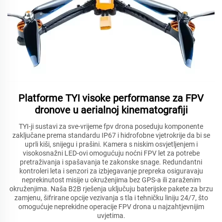
Platforme TYI visoke performanse za FPV
dronove u aerialnoj kinematografiji
TYI-ji sustavi za sve-vrijeme fpv drona poseduju komponente
zaključane prema standardu IP67 i hidrofobne vjetrokrije da bi se
uprli kiši, snijegu i prašini. Kamera s niskim osvjetljenjem i
visokosnažni LED-ovi omogućuju noćni FPV let za potrebe
pretraživanja i spašavanja te zakonske snage. Redundantni
kontroleri leta i senzori za izbjegavanje prepreka osiguravaju
neprekinutost misije u okruženjima bez GPS-a ili zaraženim
okruženjima. Naša B2B rješenja uključuju baterijske pakete za brzu
zamjenu, šifrirane opcije vezivanja s tla i tehničku liniju 24/7, što
omogućuje neprekidne operacije FPV drona u najzahtjevnijim
uvjetima.