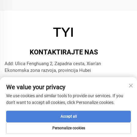
KONTAKTIRAJTE NAS
Add: Ulica Fenghuang 2, Zapadna cesta, Xian'an
Ekonomska zona razvoja, provincija Hubei
Tel:
+8615272063961
We value your privacy
E-mail:
[email protected]
We use cookies and similar tools to provide our services. If you
don't want to accept all cookies, click Personalize cookies.
Autorsko pravo © 2025 Xianning TYI Model Technology
Company -
Politika privatnosti
Accept all
Personalize cookies