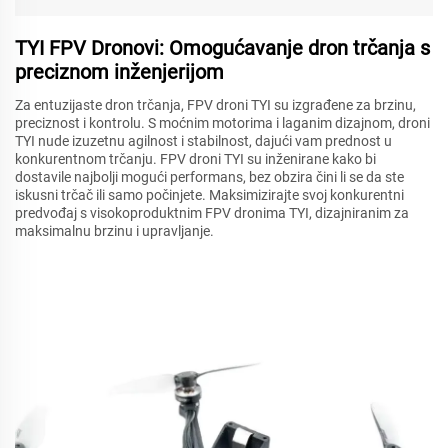
TYI FPV Dronovi: Omogućavanje dron trčanja s
preciznom inženjerijom
Za entuzijaste dron trčanja, FPV droni TYI su izgrađene za brzinu,
preciznost i kontrolu. S moćnim motorima i laganim dizajnom, droni
TYI nude izuzetnu agilnost i stabilnost, dajući vam prednost u
konkurentnom trčanju. FPV droni TYI su inženirane kako bi
dostavile najbolji mogući performans, bez obzira čini li se da ste
iskusni trčač ili samo počinjete. Maksimizirajte svoj konkurentni
predvođaj s visokoproduktnim FPV dronima TYI, dizajniranim za
maksimalnu brzinu i upravljanje.