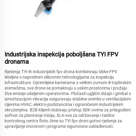
Industrijska inspekcija poboljšana TYI FPV
dronama
Rješenja TYI-ih industrijskih fpv drona kombiniraju šibke FPV
leteljine s naprednim slikovnim tehnologijama za inspekciju
infrastrukture. Opremljene kamerama s velikim zumom ili toplinskim
snimačima, ove drone se pomaknuju u uskim prostorima i pružaju
žive emisije udaljenim operatorima. Pločasti ugljični dizajn i gimbal s
amortizacijom vibracija osiguravaju stabilne snimke u ventilacijskim
cijevima HVAC, elektro-podstancima i ograničenim industrijskim
okruženjima. B2B klijenti dobivaju pristup SDK-ovima za prilagođeni
softver za planiranje misija, SLA-ove za održavanje i tablice
kontrolnog centra flote, čime su TYI fpv droni gotovi rješenja za
upravljanje imovinom i programe sigurnosne usklađenosti.