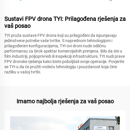
Sustavi FPV drona TYI: Prilagođena rješenja za
vaš posao
TYI pruža sustave FPV drona koji su prilagođeni da ispunjavaju
jedinstvene potrebe vaše tvrtke. S naprednom tehnologijom i
prilagođenim konfiguracijama, TYI-ovi droni nude odličnu
performansu za širok spektar komercijalnih primjena. Bilo da ste u
film industriji, poljoprivredi ili inspekciji infrastrukture, TYI nudi prave
FPV dronske rješenja kako biste poboljšali svoje operacije. Povjerite
se TYI-u da će pružiti vodeću tehnologiju i pouzdanost koja čine
razliku u vašoj tvrtki.
Imamo najbolja rješenja za vaš posao