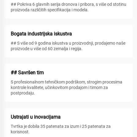
## Pokriva 6 glavnih serija dronova i pribora, s više od stotinu
proizvoda različitih specifikacija i modela.
Bogata industrijska iskustva
## S više od 9 godina iskustva u proizvodnji, prodajemo naše
proizvode u više od 60 zemalja i regija.
## Savršen tim
S profesionalnom tehničkom podrškom, strogim procesima
kontrole kvalitete, učinkovitom prodajom i timom za
postprodaju.
Ustrajati u inovacijama
Tvrtka je dobila 35 patenata za izum i 25 patenata za
korisnost.