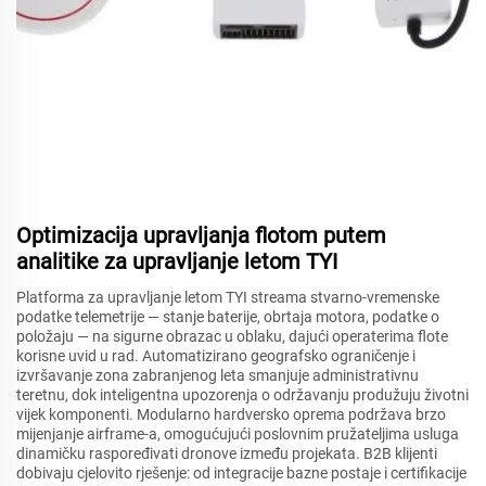
Optimizacija upravljanja flotom putem
analitike za upravljanje letom TYI
Platforma za upravljanje letom TYI streama stvarno-vremenske
podatke telemetrije — stanje baterije, obrtaja motora, podatke o
položaju — na sigurne obrazac u oblaku, dajući operaterima flote
korisne uvid u rad. Automatizirano geografsko ograničenje i
izvršavanje zona zabranjenog leta smanjuje administrativnu
teretnu, dok inteligentna upozorenja o održavanju produžuju životni
vijek komponenti. Modularno hardversko oprema podržava brzo
mijenjanje airframe-a, omogućujući poslovnim pružateljima usluga
dinamičku raspoređivati dronove između projekata. B2B klijenti
dobivaju cjelovito rješenje: od integracije bazne postaje i certifikacije