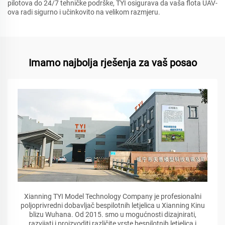
pilotova do 24/7 tehničke podrške, TYI osigurava da vaša flota UAV-
ova radi sigurno i učinkovito na velikom razmjeru.
Imamo najbolja rješenja za vaš posao
Xianning TYI Model Technology Company je profesionalni
poljoprivredni dobavljač bespilotnih letjelica u Xianning Kinu
blizu Wuhana. Od 2015. smo u mogućnosti dizajnirati,
razvijati i proizvoditi različite vrste bespilotnih letjelica i