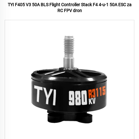
TYI F405 V3 50A BLS Flight Controller Stack F4 4-u-1 50A ESC za
RC FPV dron