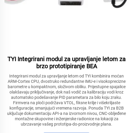
TYI Integrirani modul za upravljanje letom za
brzo prototipiranje BEA
Integrirani modul za upravljanje letom od TYI kombinira moćan
ARM-Cortex CPU, dvostruko redundantne IMU-e i visokoprecizne
barometre u kompaktnom, složivom obliku. Prijestupne spajalice
olakšavaju priključivanje, dok naš vodič za kalibraciju vodi kroz
automatsko podešavanje PID parametara za bilo koju zraku.
Firmvera na ploči podržava VTOL, fiksne krilje i višekriljaste
konfiguracije, smanjujući vremena razvoja. Ponuda TYI za B2B
uključuje dokumentaciju API-a na izvornom nivou, CNC-obljeđene
montažne skupovine i inženjerske radionice na lokaciji za
ubrzavanje vašeg prototipa-do-proizvodnje plana.