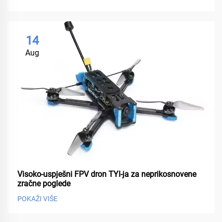
14
Aug
Visoko-uspješni FPV dron TYI-ja za neprikosnovene
zračne poglede
POKAŽI VIŠE