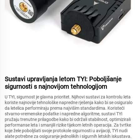
Sustavi upravljanja letom TYI: Poboljšanje
sigurnosti s najnovijom tehnologijom
U TYI, sigurnost je glavna prioritet. Njihovi sustavi za kontrolu leta
koriste najnovije tehnološke napredne rješenja kako bi se osiguralo
da letelica performiraju prema najvišim standardima. Koristeći
stvarno-vremenske podatke i napredne algoritme, sustavi TYI
pružaju trenutne prilagodbe kako bi održali stabilnost, optimizirali
performanse leta i smanjili rizike tijekom letnih operacija. Za tvrtke
koje žele poboljšati svoje protokole sigurnosti u avijaciji, TYI nudi
alate potrebne za osiguranje jednolikih i sigurnih letskih iskustava.