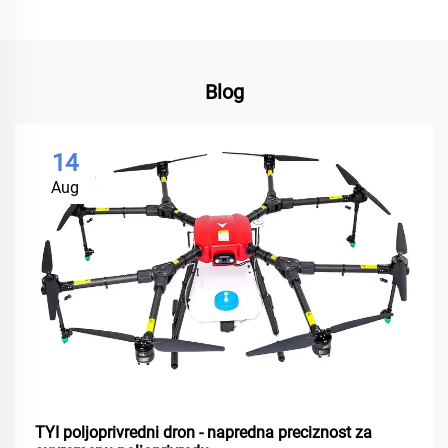
Blog
14
Aug
TYI poljoprivredni dron - napredna preciznost za