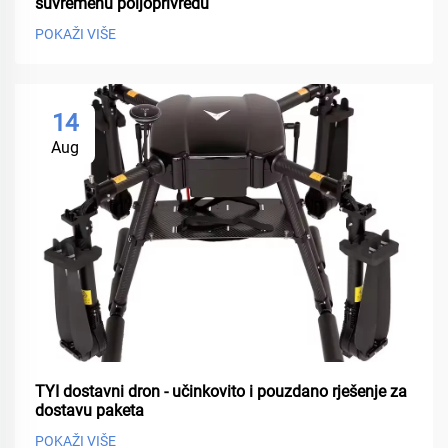
suvremenu poljoprivredu
POKAŽI VIŠE
14
Aug
TYI dostavni dron - učinkovito i pouzdano rješenje za
dostavu paketa
POKAŽI VIŠE