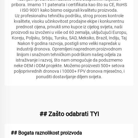
pribora. Imamo 11 patenata i certifikata kao što su CE, RoHS
i ISO 9001 kako bismo osigurali kvalitetu proizvoda.
Uz profesionalnu tehničku podršku, strog proces kontrole
kvalitete, visoku učinkovitost prodajne ekipe i konkurentnu
prednost cijena, privukli smo kupce iz cijelog svijeta, naši
proizvodi su izvoženi u više od 60 zemalja, uključujući Europu,
Koreju, Poljsku, Srbiju, Tursku, SAD, Meksiko, Brazil, Indiju, Taj
Nakon 9 godina razvoja, postigli smo veliki napredak u
industriji dronova. Opremljeni naprednom proizvodnom
linijom i snažnom tehničkom podrškom našeg odjela za
istraživanje i razvoj, što nam omogućuje da poduzmemo
neke OEM i ODM projekte. Možemo proizvesti 500+ setova
poljoprivrednih dronova i 10000+ FPV dronova mjesečno, i
ponuditi dostavljanje diljem svijeta.
## Zašto odabrati TYI
## Bogata raznolikost proizvoda