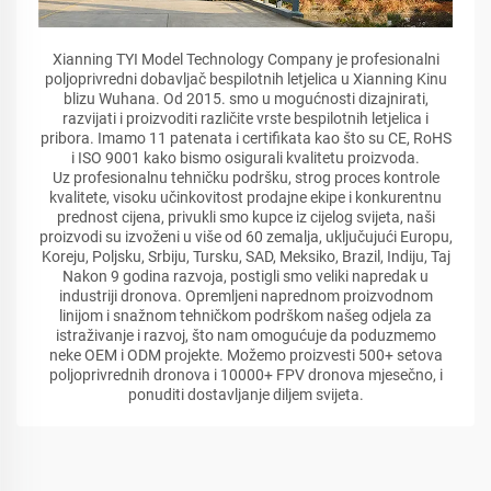
Xianning TYI Model Technology Company je profesionalni
poljoprivredni dobavljač bespilotnih letjelica u Xianning Kinu
blizu Wuhana. Od 2015. smo u mogućnosti dizajnirati,
razvijati i proizvoditi različite vrste bespilotnih letjelica i
pribora. Imamo 11 patenata i certifikata kao što su CE, RoHS
i ISO 9001 kako bismo osigurali kvalitetu proizvoda.
Uz profesionalnu tehničku podršku, strog proces kontrole
kvalitete, visoku učinkovitost prodajne ekipe i konkurentnu
prednost cijena, privukli smo kupce iz cijelog svijeta, naši
proizvodi su izvoženi u više od 60 zemalja, uključujući Europu,
Koreju, Poljsku, Srbiju, Tursku, SAD, Meksiko, Brazil, Indiju, Taj
Nakon 9 godina razvoja, postigli smo veliki napredak u
industriji dronova. Opremljeni naprednom proizvodnom
linijom i snažnom tehničkom podrškom našeg odjela za
istraživanje i razvoj, što nam omogućuje da poduzmemo
neke OEM i ODM projekte. Možemo proizvesti 500+ setova
poljoprivrednih dronova i 10000+ FPV dronova mjesečno, i
ponuditi dostavljanje diljem svijeta.