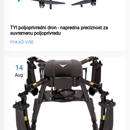
TYI poljoprivredni dron - napredna preciznost za
suvremenu poljoprivredu
POKAŽI VIŠE
14
Aug