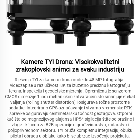
Kamere TYI Drona: Visokokvalitetni
zrakoplovski snimci za svaku industriju
Rješenja TYI za kameru drona nude do 48 MP fotografija i
videozapise u razlučivosti 8K za izuzetno preciznu kartografiju
terena, inspekciju i geodetske mjerenja. Opremljena je senzorom
CMOS dimenzije 1 inč i mehaničkim zatvaračem što smanjuje efekat
valjenja (rolling shutter distortion) i osigurava točne prostorne
podatke. Integrirano GPS označavanje i stvarno-vremenske RTK
ispravke osiguravaju centimetarsku točnost geotagova. Otporni
kućišta od magnezijevog alajansa i IP54 sigilacija štite od prašine i
vlage—ključno za B2B operacije u građevinarstvu, rudarstvu i
poljoprivrednom sektoru. TYI pruža kompletnu integraciju, obuku
pilota i obradu u oblaku kako bi se ubrzao izvođenje projekata.