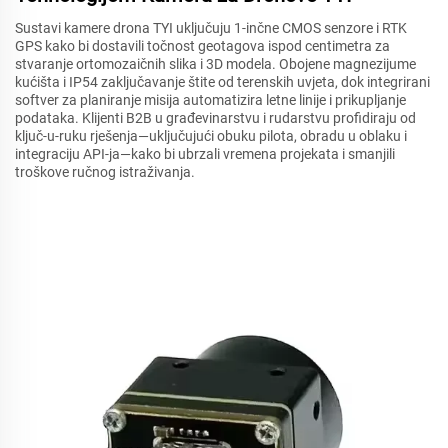
Sustavi kamere drona TYI uključuju 1-inčne CMOS senzore i RTK
GPS kako bi dostavili točnost geotagova ispod centimetra za
stvaranje ortomozaičnih slika i 3D modela. Obojene magnezijume
kućišta i IP54 zaključavanje štite od terenskih uvjeta, dok integrirani
softver za planiranje misija automatizira letne linije i prikupljanje
podataka. Klijenti B2B u građevinarstvu i rudarstvu profidiraju od
ključ-u-ruku rješenja—uključujući obuku pilota, obradu u oblaku i
integraciju API-ja—kako bi ubrzali vremena projekata i smanjili
troškove ručnog istraživanja.