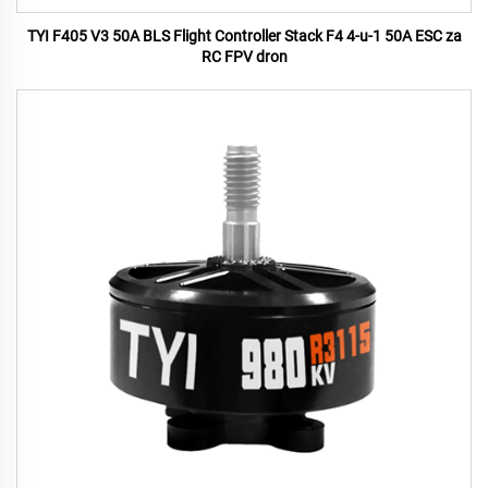
TYI F405 V3 50A BLS Flight Controller Stack F4 4-u-1 50A ESC za
RC FPV dron