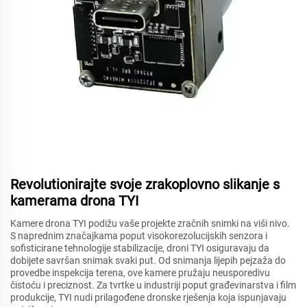
Revolutionirajte svoje zrakoplovno slikanje s
kamerama drona TYI
Kamere drona TYI podižu vaše projekte zračnih snimki na viši nivo.
S naprednim značajkama poput visokorezolucijskih senzora i
sofisticirane tehnologije stabilizacije, droni TYI osiguravaju da
dobijete savršan snimak svaki put. Od snimanja lijepih pejzaža do
provedbe inspekcija terena, ove kamere pružaju neusporedivu
čistoću i preciznost. Za tvrtke u industriji poput građevinarstva i film
produkcije, TYI nudi prilagođene dronske rješenja koja ispunjavaju