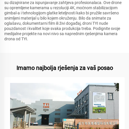
su dizajnirane za ispunjavanje zahtjeva profesionalaca. Ove drone
su opremljene kamerama u rezoluciji 4K, moćnom stabilizacijom
gimbal-a i tehnologijom glatke leteljnosti kako bi pružile savršeno
snimljeni materijal u bilo kojem okruženju. Bilo da snimate za
oglašavu, dokumentarni film ili živi događaj, droni TYI nude
pouzdanost i kvalitet koje svaka produkcija treba. Podignite svoje
medijalne projekte na novi nivo sa naprednim rješenjima kamera
drona od TYI.
Imamo najbolja rješenja za vaš posao