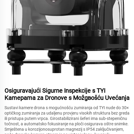
Osiguravajući Sigurne Inspekcije s TYI
Kamерama za Dronove s Možgвošću Uvećanja
Sustavi kamere drona s mogućnošću zumiranja od TYI nude do 30×
optičkog zumiranja za udaljenu provjeru visokih struktura bez greda
ili pristupa putem vrpca. Girostabilizirani šeferi ima sub-stepeničnu
točnost, a automatsko fokusiranje na ploči osigurava oštre snimke.
Smještena u korozijonosuprotan magnezij s IP54 zaključivanjem,