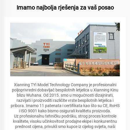
Imamo najbolja rješenja za vaš posao
Xianning TYI Model Technology Company je profesionalni
poljoprivredni dobavljač bespilotnih letjelica u Xianning Kinu
blizu Wuhana. Od 2015. smo u mogućnosti dizajnirati,
razvijati i proizvoditi različite vrste bespilotnih letjelica i
pribora. Imamo 11 patenata i certifikata kao što su CE, RoHS
i ISO 9001 kako bismo osigurali kvalitetu proizvoda.
Uz profesionalnu tehničku podršku, strog proces kontrole
kvalitete, visoku učinkovitost prodajne ekipe i konkurentnu
prednost cijena, privukli smo kupce iz cijelog svijeta, naši