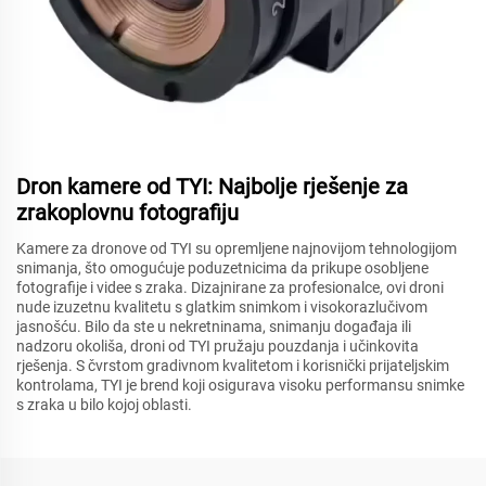
Dron kamere od TYI: Najbolje rješenje za
zrakoplovnu fotografiju
Kamere za dronove od TYI su opremljene najnovijom tehnologijom
snimanja, što omogućuje poduzetnicima da prikupe osobljene
fotografije i videe s zraka. Dizajnirane za profesionalce, ovi droni
nude izuzetnu kvalitetu s glatkim snimkom i visokorazlučivom
jasnošću. Bilo da ste u nekretninama, snimanju događaja ili
nadzoru okoliša, droni od TYI pružaju pouzdanja i učinkovita
rješenja. S čvrstom gradivnom kvalitetom i korisnički prijateljskim
kontrolama, TYI je brend koji osigurava visoku performansu snimke
s zraka u bilo kojoj oblasti.