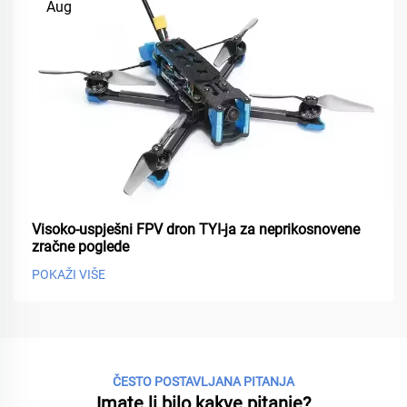
Aug
Visoko-uspješni FPV dron TYI-ja za neprikosnovene
zračne poglede
POKAŽI VIŠE
ČESTO POSTAVLJANA PITANJA
Imate li bilo kakve pitanje?