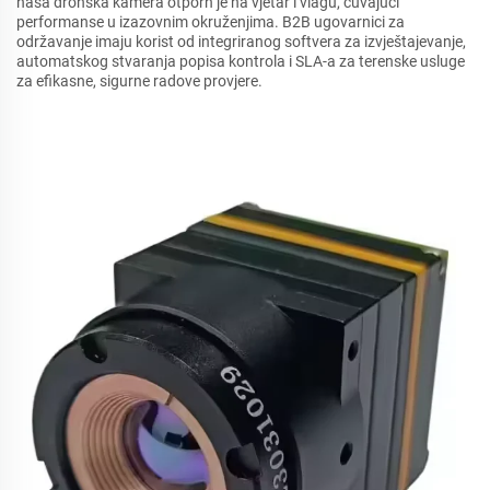
naša dronska kamera otporn je na vjetar i vlagu, čuvajući
performanse u izazovnim okruženjima. B2B ugovarnici za
održavanje imaju korist od integriranog softvera za izvještajevanje,
automatskog stvaranja popisa kontrola i SLA-a za terenske usluge
za efikasne, sigurne radove provjere.