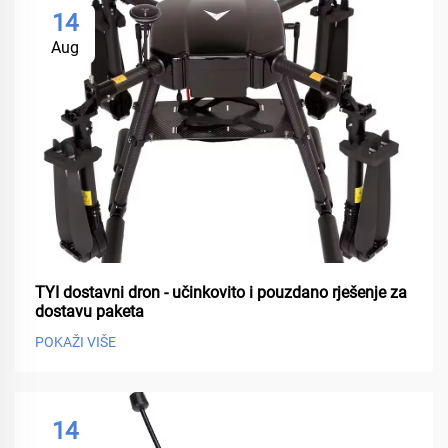
14
Aug
TYI dostavni dron - učinkovito i pouzdano rješenje za
dostavu paketa
POKAŽI VIŠE
14