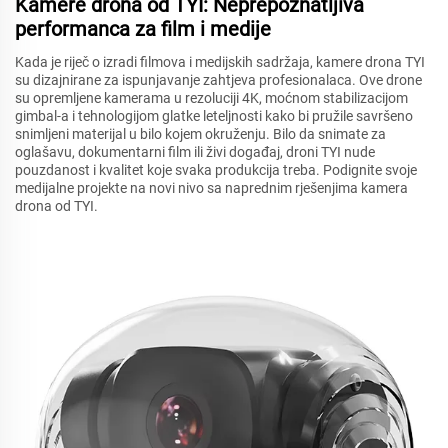
Kamere drona od TYI: Neprepoznatljiva
performanca za film i medije
Kada je riječ o izradi filmova i medijskih sadržaja, kamere drona TYI
su dizajnirane za ispunjavanje zahtjeva profesionalaca. Ove drone
su opremljene kamerama u rezoluciji 4K, moćnom stabilizacijom
gimbal-a i tehnologijom glatke leteljnosti kako bi pružile savršeno
snimljeni materijal u bilo kojem okruženju. Bilo da snimate za
oglašavu, dokumentarni film ili živi događaj, droni TYI nude
pouzdanost i kvalitet koje svaka produkcija treba. Podignite svoje
medijalne projekte na novi nivo sa naprednim rješenjima kamera
drona od TYI.