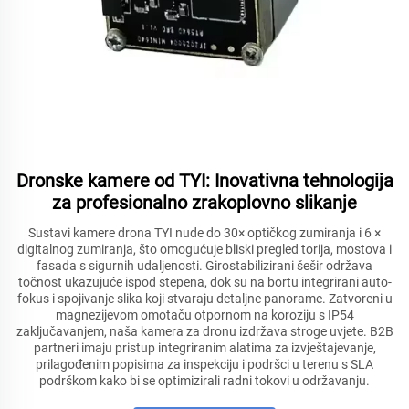
Dronske kamere od TYI: Inovativna tehnologija
za profesionalno zrakoplovno slikanje
Sustavi kamere drona TYI nude do 30× optičkog zumiranja i 6 ×
digitalnog zumiranja, što omogućuje bliski pregled torija, mostova i
fasada s sigurnih udaljenosti. Girostabilizirani šešir održava
točnost ukazujuće ispod stepena, dok su na bortu integrirani auto-
fokus i spojivanje slika koji stvaraju detaljne panorame. Zatvoreni u
magnezijevom omotaču otpornom na koroziju s IP54
zaključavanjem, naša kamera za dronu izdržava stroge uvjete. B2B
partneri imaju pristup integriranim alatima za izvještajevanje,
prilagođenim popisima za inspekciju i podršci u terenu s SLA
podrškom kako bi se optimizirali radni tokovi u održavanju.