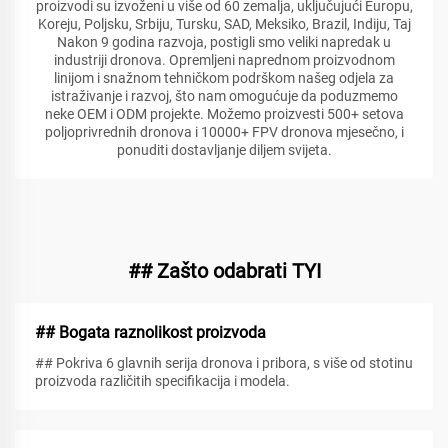
proizvodi su izvoženi u više od 60 zemalja, uključujući Europu,
Koreju, Poljsku, Srbiju, Tursku, SAD, Meksiko, Brazil, Indiju, Taj
Nakon 9 godina razvoja, postigli smo veliki napredak u
industriji dronova. Opremljeni naprednom proizvodnom
linijom i snažnom tehničkom podrškom našeg odjela za
istraživanje i razvoj, što nam omogućuje da poduzmemo
neke OEM i ODM projekte. Možemo proizvesti 500+ setova
poljoprivrednih dronova i 10000+ FPV dronova mjesečno, i
ponuditi dostavljanje diljem svijeta.
## Zašto odabrati TYI
## Bogata raznolikost proizvoda
## Pokriva 6 glavnih serija dronova i pribora, s više od stotinu
proizvoda različitih specifikacija i modela.