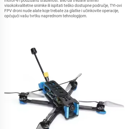
motor-e i pouzdanu stabilnost. Bilo da trebate snimiti
visokokvalitetne snimke ili ispitati teško dostupne područje, TYI-ovi
FPV droni nude alate koje trebate za glatke i učinkovite operacije,
općujući vašu tvrtku naprednom tehnologijom.