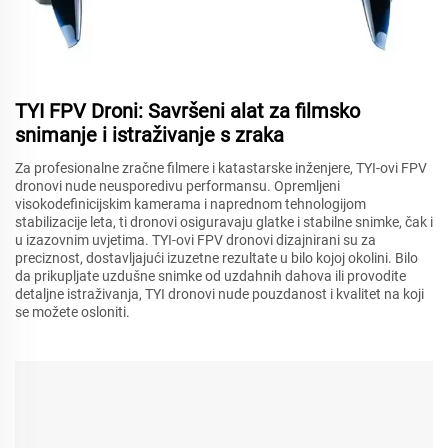
TYI FPV Droni: Savršeni alat za filmsko
snimanje i istraživanje s zraka
Za profesionalne zračne filmere i katastarske inženjere, TYI-ovi FPV
dronovi nude neusporedivu performansu. Opremljeni
visokodefinicijskim kamerama i naprednom tehnologijom
stabilizacije leta, ti dronovi osiguravaju glatke i stabilne snimke, čak i
u izazovnim uvjetima. TYI-ovi FPV dronovi dizajnirani su za
preciznost, dostavljajući izuzetne rezultate u bilo kojoj okolini. Bilo
da prikupljate uzdušne snimke od uzdahnih dahova ili provodite
detaljne istraživanja, TYI dronovi nude pouzdanost i kvalitet na koji
se možete osloniti.