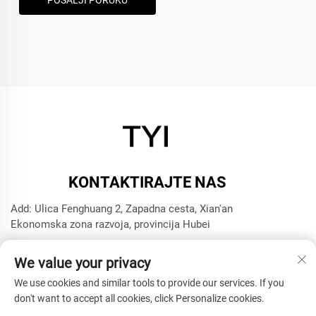
KONTAKTIRAJTE NAS
Add: Ulica Fenghuang 2, Zapadna cesta, Xian'an
Ekonomska zona razvoja, provincija Hubei
Tel:
+8615272063961
We value your privacy
E-mail:
[email protected]
We use cookies and similar tools to provide our services. If you
don't want to accept all cookies, click Personalize cookies.
Autorsko pravo © 2025 Xianning TYI Model Technology