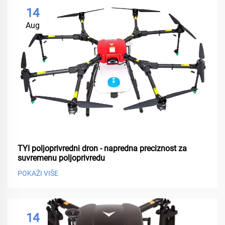
14
Aug
TYI poljoprivredni dron - napredna preciznost za
suvremenu poljoprivredu
POKAŽI VIŠE
14