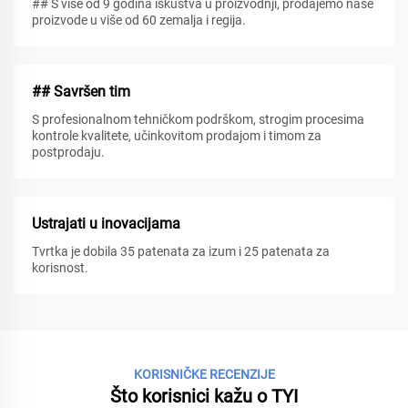
## S više od 9 godina iskustva u proizvodnji, prodajemo naše
proizvode u više od 60 zemalja i regija.
## Savršen tim
S profesionalnom tehničkom podrškom, strogim procesima
kontrole kvalitete, učinkovitom prodajom i timom za
postprodaju.
Ustrajati u inovacijama
Tvrtka je dobila 35 patenata za izum i 25 patenata za
korisnost.
KORISNIČKE RECENZIJE
Što korisnici kažu o TYI