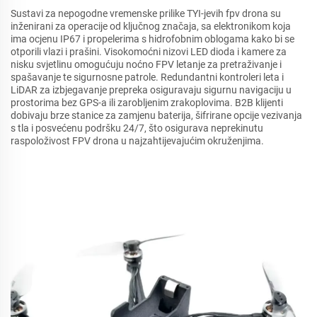
Sustavi za nepogodne vremenske prilike TYI-jevih fpv drona su
inženirani za operacije od ključnog značaja, sa elektronikom koja
ima ocjenu IP67 i propelerima s hidrofobnim oblogama kako bi se
otporili vlazi i prašini. Visokomoćni nizovi LED dioda i kamere za
nisku svjetlinu omogućuju noćno FPV letanje za pretraživanje i
spašavanje te sigurnosne patrole. Redundantni kontroleri leta i
LiDAR za izbjegavanje prepreka osiguravaju sigurnu navigaciju u
prostorima bez GPS-a ili zarobljenim zrakoplovima. B2B klijenti
dobivaju brze stanice za zamjenu baterija, šifrirane opcije vezivanja
s tla i posvećenu podršku 24/7, što osigurava neprekinutu
raspoloživost FPV drona u najzahtijevajućim okruženjima.