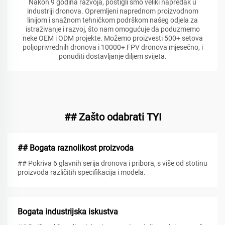
Nakon 9 godina razvoja, postigli smo veliki napredak u
industriji dronova. Opremljeni naprednom proizvodnom
linijom i snažnom tehničkom podrškom našeg odjela za
istraživanje i razvoj, što nam omogućuje da poduzmemo
neke OEM i ODM projekte. Možemo proizvesti 500+ setova
poljoprivrednih dronova i 10000+ FPV dronova mjesečno, i
ponuditi dostavljanje diljem svijeta.
## Zašto odabrati TYI
## Bogata raznolikost proizvoda
## Pokriva 6 glavnih serija dronova i pribora, s više od stotinu
proizvoda različitih specifikacija i modela.
Bogata industrijska iskustva