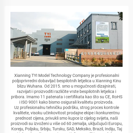
Xianning TYI Model Technology Company je profesionalni
poljoprivredni dobavljač bespilotnih letjelica u Xianning Kinu
blizu Wuhana. Od 2015. smo u mogućnosti dizajnirati,
razvijati i proizvoditi različite vrste bespilotnih letjelica i
pribora. Imamo 11 patenata i certifikata kao što su CE, RoHS
i ISO 9001 kako bismo osigurali kvalitetu proizvoda.
Uz profesionalnu tehničku podršku, strog proces kontrole
kvalitete, visoku učinkovitost prodajne ekipe i konkurentnu
prednost cijena, privukli smo kupce iz cijelog svijeta, naši
proizvodi su izvoženi u više od 60 zemalja, uključujući Europu,
Koreju, Poljsku, Srbiju, Tursku, SAD, Meksiko, Brazil, Indiju, Taj