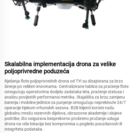
Skalabilna implementacija drona za velike
poljoprivredne poduzeća
Rješenja flote poljoprivrednih drona od TYI su dizajnirana za brzo
širenje po velikim imovinama. Centralizirane tablice za praćenje flote
omogućuju operatorima dodjelu zadataka leta, praćenje statusa i
analizu povijestih performansi metrika. Stajališta za brzu zamjenu
baterija i mobilne jedinice za punjenje omogućuju neprekinute 24/7
operacije tijekom vrhunskih sezona. B2B klijenti koriste našu
globalnu mrežu rezervnih dijelova, obrazovne akademije i slojeve
podrške, što osigurava besprekorno prošireno pružanje usluga
drona na više lokacija bez kompromisa u pogledu pouzdanosti ili
integriteta podataka.