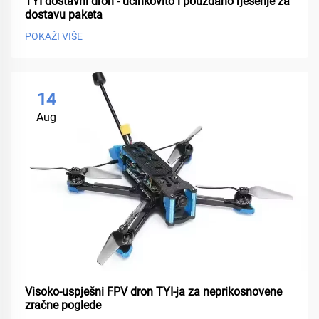
TYI dostavni dron - učinkovito i pouzdano rješenje za
dostavu paketa
POKAŽI VIŠE
14
Aug
Visoko-uspješni FPV dron TYI-ja za neprikosnovene
zračne poglede