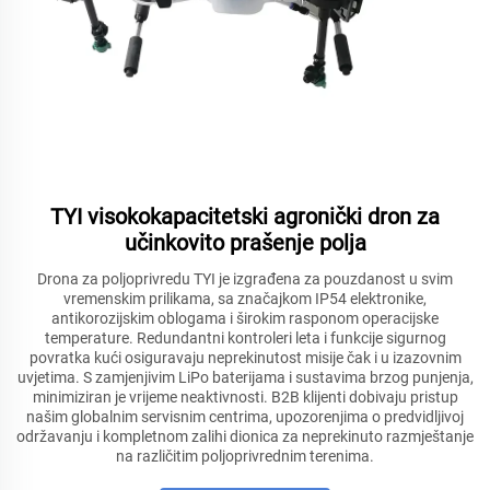
TYI visokokapacitetski agronički dron za
učinkovito prašenje polja
Drona za poljoprivredu TYI je izgrađena za pouzdanost u svim
vremenskim prilikama, sa značajkom IP54 elektronike,
antikorozijskim oblogama i širokim rasponom operacijske
temperature. Redundantni kontroleri leta i funkcije sigurnog
povratka kući osiguravaju neprekinutost misije čak i u izazovnim
uvjetima. S zamjenjivim LiPo baterijama i sustavima brzog punjenja,
minimiziran je vrijeme neaktivnosti. B2B klijenti dobivaju pristup
našim globalnim servisnim centrima, upozorenjima o predvidljivoj
održavanju i kompletnom zalihi dionica za neprekinuto razmještanje
na različitim poljoprivrednim terenima.