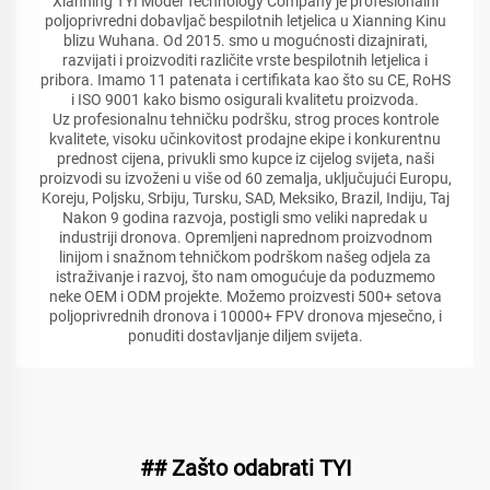
Xianning TYI Model Technology Company je profesionalni
poljoprivredni dobavljač bespilotnih letjelica u Xianning Kinu
blizu Wuhana. Od 2015. smo u mogućnosti dizajnirati,
razvijati i proizvoditi različite vrste bespilotnih letjelica i
pribora. Imamo 11 patenata i certifikata kao što su CE, RoHS
i ISO 9001 kako bismo osigurali kvalitetu proizvoda.
Uz profesionalnu tehničku podršku, strog proces kontrole
kvalitete, visoku učinkovitost prodajne ekipe i konkurentnu
prednost cijena, privukli smo kupce iz cijelog svijeta, naši
proizvodi su izvoženi u više od 60 zemalja, uključujući Europu,
Koreju, Poljsku, Srbiju, Tursku, SAD, Meksiko, Brazil, Indiju, Taj
Nakon 9 godina razvoja, postigli smo veliki napredak u
industriji dronova. Opremljeni naprednom proizvodnom
linijom i snažnom tehničkom podrškom našeg odjela za
istraživanje i razvoj, što nam omogućuje da poduzmemo
neke OEM i ODM projekte. Možemo proizvesti 500+ setova
poljoprivrednih dronova i 10000+ FPV dronova mjesečno, i
ponuditi dostavljanje diljem svijeta.
## Zašto odabrati TYI