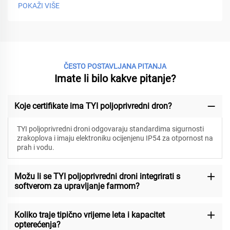
POKAŽI VIŠE
ČESTO POSTAVLJANA PITANJA
Imate li bilo kakve pitanje?
Koje certifikate ima TYI poljoprivredni dron?
TYI poljoprivredni droni odgovaraju standardima sigurnosti
zrakoplova i imaju elektroniku ocijenjenu IP54 za otpornost na
prah i vodu.
Možu li se TYI poljoprivredni droni integrirati s
softverom za upravljanje farmom?
Koliko traje tipično vrijeme leta i kapacitet
opterećenja?