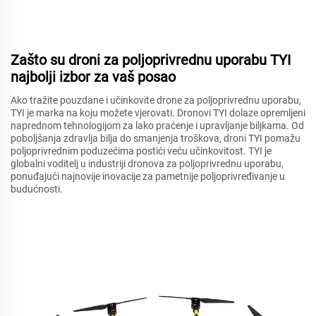
Zašto su droni za poljoprivrednu uporabu TYI
najbolji izbor za vaš posao
Ako tražite pouzdane i učinkovite drone za poljoprivrednu uporabu,
TYI je marka na koju možete vjerovati. Dronovi TYI dolaze opremljeni
naprednom tehnologijom za lako praćenje i upravljanje biljkama. Od
poboljšanja zdravlja bilja do smanjenja troškova, droni TYI pomažu
poljoprivrednim poduzećima postići veću učinkovitost. TYI je
globalni voditelj u industriji dronova za poljoprivrednu uporabu,
ponuđajući najnovije inovacije za pametnije poljoprivređivanje u
budućnosti.