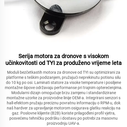
Serija motora za dronove s visokom
učinkovitosti od TYI za produženo vrijeme leta
Moduli bezčetkastih motora za dronove od TYI su optimizirani za
platforme s teškim podizanjem, pružajući neprekinutu potisnu silu
do 10 kg po osi. Laminati statore za visoke temperature i posiljene
montažne šipove održavaju performanse pri trajnim opterećenjima.
Modularni dizajn omogućuje brzu zamjenu i standardizirane
montažne uzorke za proizvodne linije OEM-a. Integrirani senzori s
hall-efektom pružaju preciznu povratnu informaciju o RPM-u, dok
naš hardver za upravljanje motorom osigurava glatku reakciju na
gaz. Poslovne klijente (B2B) koriste prilagođeni profil vjetra,
posvećenu tehničku podršku i dostavu po potrebi za masovnu
proizvodnju UAV-a.