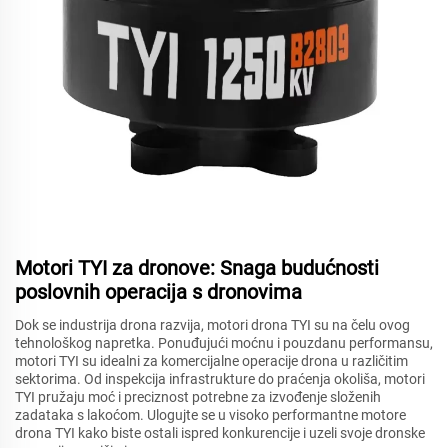
Motori TYI za dronove: Snaga budućnosti
poslovnih operacija s dronovima
Dok se industrija drona razvija, motori drona TYI su na čelu ovog
tehnološkog napretka. Ponuđujući moćnu i pouzdanu performansu,
motori TYI su idealni za komercijalne operacije drona u različitim
sektorima. Od inspekcija infrastrukture do praćenja okoliša, motori
TYI pružaju moć i preciznost potrebne za izvođenje složenih
zadataka s lakoćom. Ulogujte se u visoko performantne motore
drona TYI kako biste ostali ispred konkurencije i uzeli svoje dronske