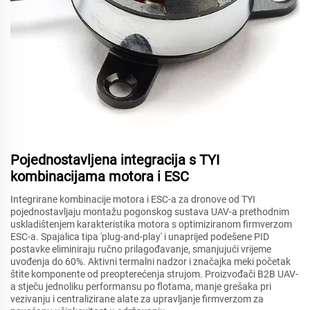
Pojednostavljena integracija s TYI
kombinacijama motora i ESC
Integrirane kombinacije motora i ESC-a za dronove od TYI
pojednostavljaju montažu pogonskog sustava UAV-a prethodnim
uskladištenjem karakteristika motora s optimiziranom firmverzom
ESC-a. Spajalica tipa 'plug-and-play' i unaprijed podešene PID
postavke eliminiraju ručno prilagođavanje, smanjujući vrijeme
uvođenja do 60%. Aktivni termalni nadzor i značajka meki početak
štite komponente od preopterećenja strujom. Proizvođači B2B UAV-
a stječu jednoliku performansu po flotama, manje grešaka pri
vezivanju i centralizirane alate za upravljanje firmverzom za