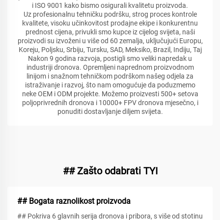
i ISO 9001 kako bismo osigurali kvalitetu proizvoda.
Uz profesionalnu tehničku podršku, strog proces kontrole
kvalitete, visoku učinkovitost prodajne ekipe i konkurentnu
prednost cijena, privukli smo kupce iz cijelog svijeta, naši
proizvodi su izvoženi u više od 60 zemalja, uključujući Europu,
Koreju, Poljsku, Srbiju, Tursku, SAD, Meksiko, Brazil, Indiju, Taj
Nakon 9 godina razvoja, postigli smo veliki napredak u
industriji dronova. Opremljeni naprednom proizvodnom
linijom i snažnom tehničkom podrškom našeg odjela za
istraživanje i razvoj, što nam omogućuje da poduzmemo
neke OEM i ODM projekte. Možemo proizvesti 500+ setova
poljoprivrednih dronova i 10000+ FPV dronova mjesečno, i
ponuditi dostavljanje diljem svijeta.
## Zašto odabrati TYI
## Bogata raznolikost proizvoda
## Pokriva 6 glavnih serija dronova i pribora, s više od stotinu