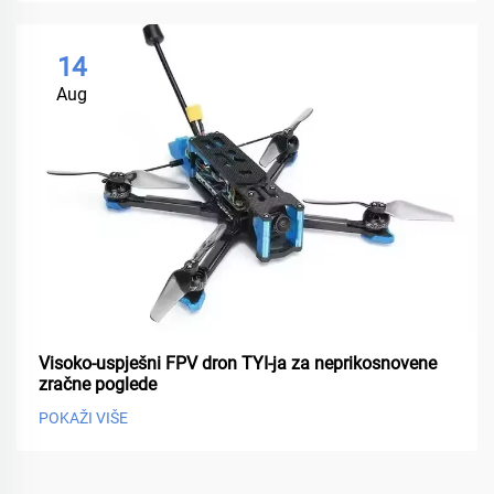
14
Aug
Visoko-uspješni FPV dron TYI-ja za neprikosnovene
zračne poglede
POKAŽI VIŠE