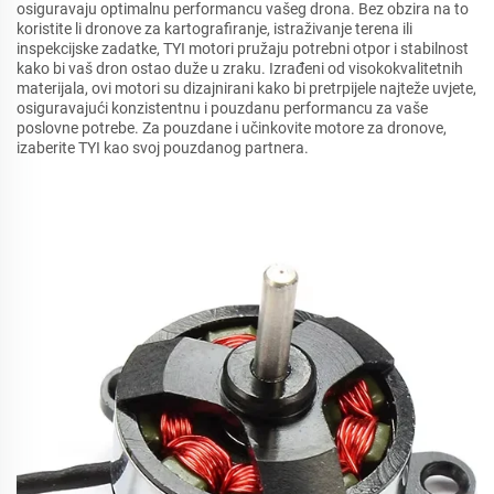
osiguravaju optimalnu performancu vašeg drona. Bez obzira na to
koristite li dronove za kartografiranje, istraživanje terena ili
inspekcijske zadatke, TYI motori pružaju potrebni otpor i stabilnost
kako bi vaš dron ostao duže u zraku. Izrađeni od visokokvalitetnih
materijala, ovi motori su dizajnirani kako bi pretrpijele najteže uvjete,
osiguravajući konzistentnu i pouzdanu performancu za vaše
poslovne potrebe. Za pouzdane i učinkovite motore za dronove,
izaberite TYI kao svoj pouzdanog partnera.