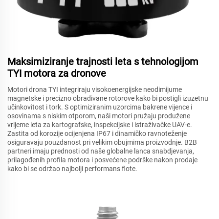
Maksimiziranje trajnosti leta s tehnologijom
TYI motora za dronove
Motori drona TYI integriraju visokoenergijske neodimijume
magnetske i precizno obradivane rotorove kako bi postigli izuzetnu
učinkovitost i tork. S optimiziranim uzorcima bakrene vijence i
osovinama s niskim otporom, naši motori pružaju produžene
vrijeme leta za kartografske, inspekcijske i istraživačke UAV-e.
Zastita od korozije ocijenjena IP67 i dinamičko ravnoteženje
osiguravaju pouzdanost pri velikim obujmima proizvodnje. B2B
partneri imaju prednosti od naše globalne lanca snabdjevanja,
prilagođenih profila motora i posvećene podrške nakon prodaje
kako bi se održao najbolji performans flote.