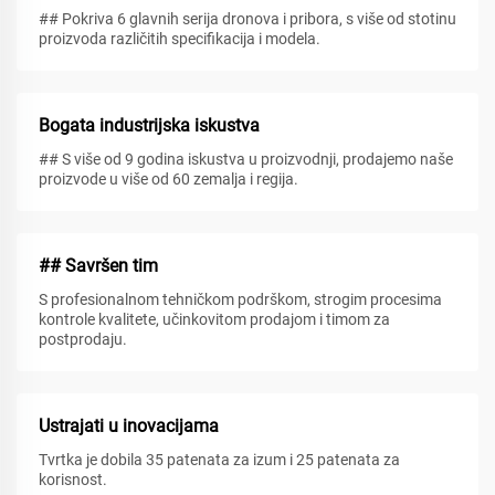
## Pokriva 6 glavnih serija dronova i pribora, s više od stotinu
proizvoda različitih specifikacija i modela.
Bogata industrijska iskustva
## S više od 9 godina iskustva u proizvodnji, prodajemo naše
proizvode u više od 60 zemalja i regija.
## Savršen tim
S profesionalnom tehničkom podrškom, strogim procesima
kontrole kvalitete, učinkovitom prodajom i timom za
postprodaju.
Ustrajati u inovacijama
Tvrtka je dobila 35 patenata za izum i 25 patenata za
korisnost.