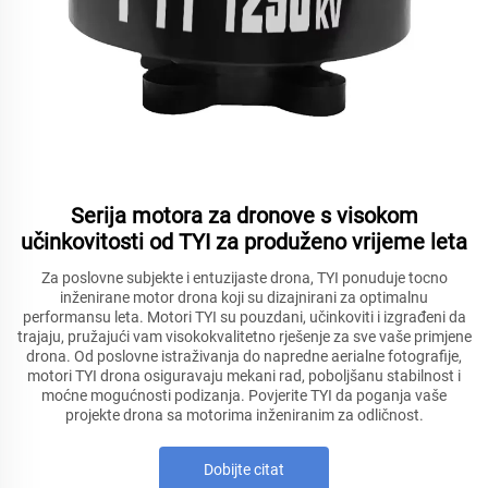
Serija motora za dronove s visokom
učinkovitosti od TYI za produženo vrijeme leta
Za poslovne subjekte i entuzijaste drona, TYI ponuduje tocno
inženirane motor drona koji su dizajnirani za optimalnu
performansu leta. Motori TYI su pouzdani, učinkoviti i izgrađeni da
trajaju, pružajući vam visokokvalitetno rješenje za sve vaše primjene
drona. Od poslovne istraživanja do napredne aerialne fotografije,
motori TYI drona osiguravaju mekani rad, poboljšanu stabilnost i
moćne mogućnosti podizanja. Povjerite TYI da poganja vaše
projekte drona sa motorima inženiranim za odličnost.
Dobijte citat