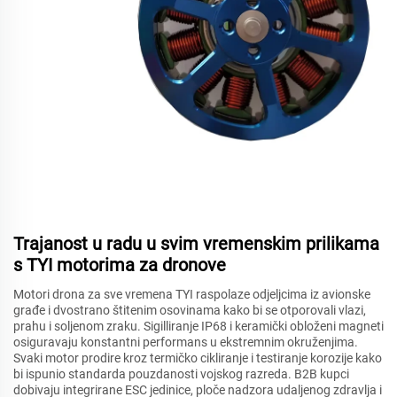
Trajanost u radu u svim vremenskim prilikama
s TYI motorima za dronove
Motori drona za sve vremena TYI raspolaze odjeljcima iz avionske
građe i dvostrano štitenim osovinama kako bi se otporovali vlazi,
prahu i soljenom zraku. Sigilliranje IP68 i keramički obloženi magneti
osiguravaju konstantni performans u ekstremnim okruženjima.
Svaki motor prodire kroz termičko cikliranje i testiranje korozije kako
bi ispunio standarda pouzdanosti vojskog razreda. B2B kupci
dobivaju integrirane ESC jedinice, ploče nadzora udaljenog zdravlja i