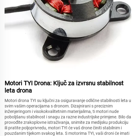
Motori TYI Drona: Ključ za izvrsnu stabilnost
leta drona
Motori drona TYI su ključni za osiguravanje odlične stabilnosti leta u
svim vašim operacijama s dronom. Dizajnirani s preciznim
inženjeringom i visokokvalitetnim materijalima, ti motori nude
poboljšanu stabilnost i snagu za razne industrijske primjene. Bilo da
provođite zrakoplovne istraživanja, snimite za medijsku produkciju
ili pratite poljoprivredu, motori TYI će vaš drone činiti stabilnim i
pouzdanim tijekom svakog leta. S motorima TYI, vaši droni će imati