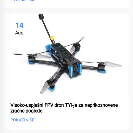
14
Aug
Visoko-uspješni FPV dron TYI-ja za neprikosnovene
zračne poglede
POKAŽI VIŠE