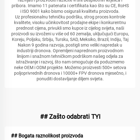
razvijati i proizvoditi različite vrste bespilotnih letjelica i
pribora. Imamo 11 patenata i certifikata kao što su CE, RoHS
i ISO 9001 kako bismo osigurali kvalitetu proizvoda.
Uz profesionalnu tehničku podršku, strog proces kontrole
kvalitete, visoku učinkovitost prodajne ekipe i konkurentnu
prednost cijena, privukli smo kupce iz cijelog svijeta, naši
proizvodi su izvoženi u više od 60 zemalja, uključujući Europu,
Koreju, Poljsku, Srbiju, Tursku, SAD, Meksiko, Brazil, Indiju, Taj
Nakon 9 godina razvoja, postigli smo veliki napredak u
industriji dronova. Opremljeni naprednom proizvodnom
linijom i snažnom tehničkom podrškom našeg odjela za
istraživanje i razvoj, što nam omogućuje da poduzmemo
neke OEM i ODM projekte. Možemo proizvesti 500+ setova
poljoprivrednih dronova i 10000+ FPV dronova mjesečno, i
ponuditi dostavljanje diljem svijeta.
## Zašto odabrati TYI
## Bogata raznolikost proizvoda