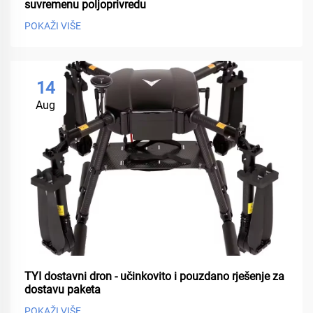
suvremenu poljoprivredu
POKAŽI VIŠE
14
Aug
TYI dostavni dron - učinkovito i pouzdano rješenje za
dostavu paketa
POKAŽI VIŠE