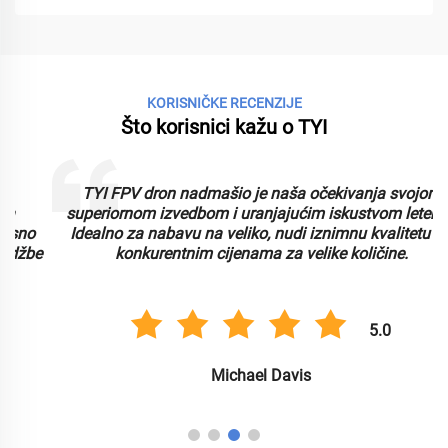
KORISNIČKE RECENZIJE
Što korisnici kažu o TYI
TYI FPV dron nadmašio je naša očekivanja svojom
superiornom izvedbom i uranjajućim iskustvom letenja.
Idealno za nabavu na veliko, nudi iznimnu kvalitetu po
e
konkurentnim cijenama za velike količine.
5.0
Michael Davis