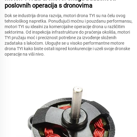
poslovnih operacija s dronovima
Dok se industrija drona razvija, motori drona TYI su na čelu ovog
tehnološkog napretka. Ponuđujući moćnu i pouzdanu performansu,
motori TYI su idealni za komercijalne operacije drona u različitim
sektorima. Od inspekcija infrastrukture do praćenja okoliša, motori
TYI pružaju moć i preciznost potrebne za izvođenje složenih
zadataka s lakoćom. Ulogujte se u visoko performantne motore
drona TYI kako biste ostali ispred konkurencije i uzeli svoje dronske
operacije na viši nivo.