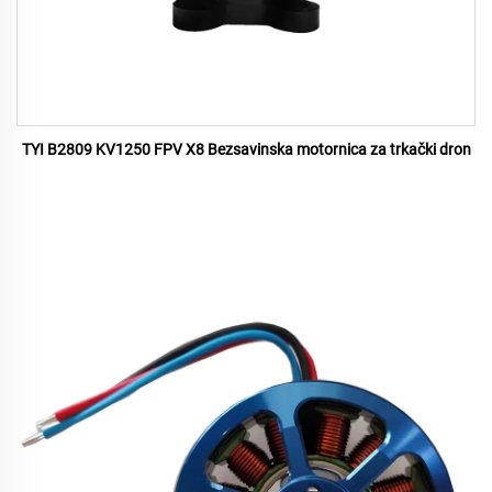
TYI B2809 KV1250 FPV X8 Bezsavinska motornica za trkački dron