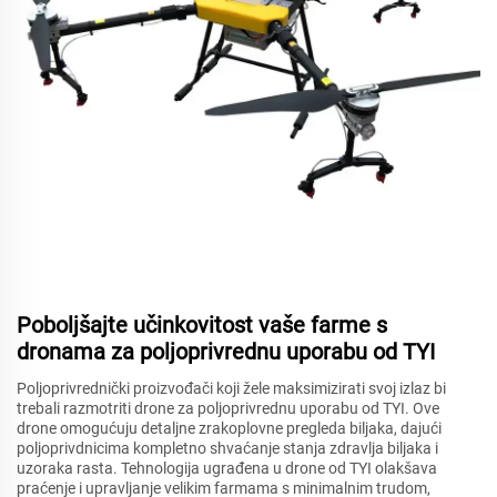
Poboljšajte učinkovitost vaše farme s
dronama za poljoprivrednu uporabu od TYI
Poljoprivrednički proizvođači koji žele maksimizirati svoj izlaz bi
trebali razmotriti drone za poljoprivrednu uporabu od TYI. Ove
drone omogućuju detaljne zrakoplovne pregleda biljaka, dajući
poljoprivdnicima kompletno shvaćanje stanja zdravlja biljaka i
uzoraka rasta. Tehnologija ugrađena u drone od TYI olakšava
praćenje i upravljanje velikim farmama s minimalnim trudom,