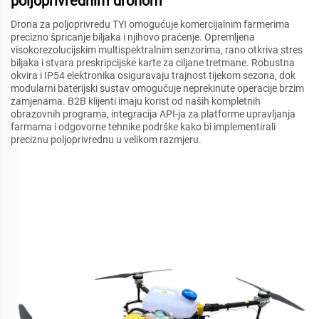
poljoprivrednim dronom
Drona za poljoprivredu TYI omogućuje komercijalnim farmerima
precizno špricanje biljaka i njihovo praćenje. Opremljena
visokorezolucijskim multispektralnim senzorima, rano otkriva stres
biljaka i stvara preskripcijske karte za ciljane tretmane. Robustna
okvira i IP54 elektronika osiguravaju trajnost tijekom sezona, dok
modularni baterijski sustav omogućuje neprekinute operacije brzim
zamjenama. B2B klijenti imaju korist od naših kompletnih
obrazovnih programa, integracija API-ja za platforme upravljanja
farmama i odgovorne tehnike podrške kako bi implementirali
preciznu poljoprivrednu u velikom razmjeru.