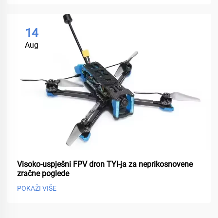
14
Aug
Visoko-uspješni FPV dron TYI-ja za neprikosnovene
zračne poglede
POKAŽI VIŠE