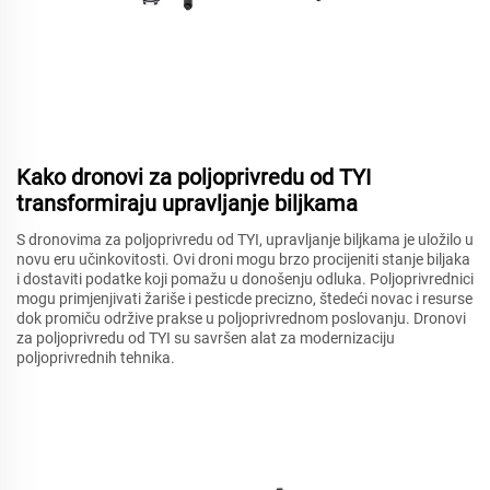
Kako dronovi za poljoprivredu od TYI
transformiraju upravljanje biljkama
S dronovima za poljoprivredu od TYI, upravljanje biljkama je uložilo u
novu eru učinkovitosti. Ovi droni mogu brzo procijeniti stanje biljaka
i dostaviti podatke koji pomažu u donošenju odluka. Poljoprivrednici
mogu primjenjivati žariše i pesticde precizno, štedeći novac i resurse
dok promiču održive prakse u poljoprivrednom poslovanju. Dronovi
za poljoprivredu od TYI su savršen alat za modernizaciju
poljoprivrednih tehnika.