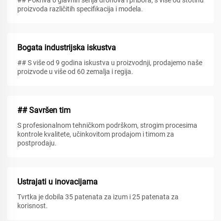
## Pokriva 6 glavnih serija dronova i pribora, s više od stotinu
proizvoda različitih specifikacija i modela.
Bogata industrijska iskustva
## S više od 9 godina iskustva u proizvodnji, prodajemo naše
proizvode u više od 60 zemalja i regija.
## Savršen tim
S profesionalnom tehničkom podrškom, strogim procesima
kontrole kvalitete, učinkovitom prodajom i timom za
postprodaju.
Ustrajati u inovacijama
Tvrtka je dobila 35 patenata za izum i 25 patenata za
korisnost.