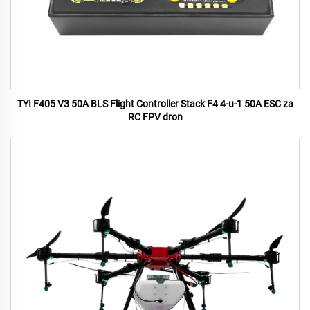
TYI F405 V3 50A BLS Flight Controller Stack F4 4-u-1 50A ESC za
RC FPV dron