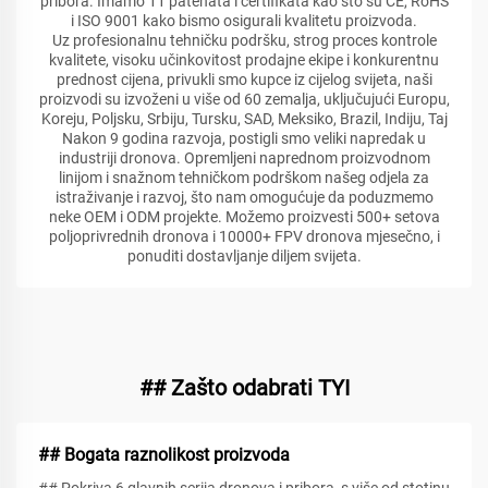
pribora. Imamo 11 patenata i certifikata kao što su CE, RoHS
i ISO 9001 kako bismo osigurali kvalitetu proizvoda.
Uz profesionalnu tehničku podršku, strog proces kontrole
kvalitete, visoku učinkovitost prodajne ekipe i konkurentnu
prednost cijena, privukli smo kupce iz cijelog svijeta, naši
proizvodi su izvoženi u više od 60 zemalja, uključujući Europu,
Koreju, Poljsku, Srbiju, Tursku, SAD, Meksiko, Brazil, Indiju, Taj
Nakon 9 godina razvoja, postigli smo veliki napredak u
industriji dronova. Opremljeni naprednom proizvodnom
linijom i snažnom tehničkom podrškom našeg odjela za
istraživanje i razvoj, što nam omogućuje da poduzmemo
neke OEM i ODM projekte. Možemo proizvesti 500+ setova
poljoprivrednih dronova i 10000+ FPV dronova mjesečno, i
ponuditi dostavljanje diljem svijeta.
## Zašto odabrati TYI
## Bogata raznolikost proizvoda