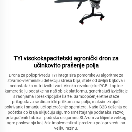
TYI visokokapacitetski agronički dron za
učinkovito prašenje polja
Drona za poljoprivredu TYI integrisira pomorske AI algoritme za
stvarno-vremensku detekciju stresa bilja, štete od divljih biljkova i
nedostataka nutritivnih tvari. Visoko-rezolucijske RGB i topline
kamere šalju podatke na naš oblak platformu, generirajući izvještaje
s radnjama i preskripcijske karte. Samoopćenje letne staze
prilagođava se dinamički prilikama na polju, maksimizirajući
pokrivanje i smanjujući opterećenje operatera. Naša B2B rješenja od
početka do kraja uključuju sigurno smeštajanje podataka, razvoj
prilagođenih tablica i podršku osiguranu SLA-om za klijente velikog
agro poslovanja koji žele implementirati preciznu poljoprivredu na
veliku razinu.