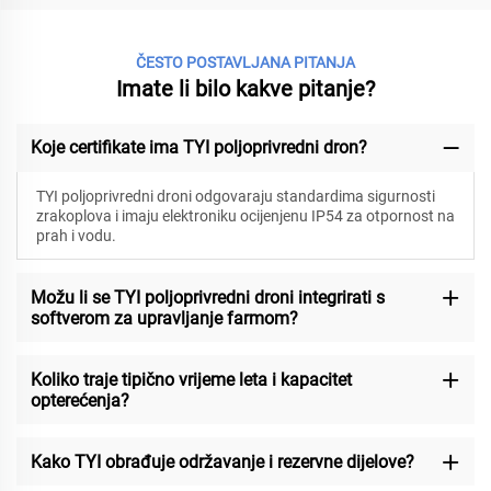
ČESTO POSTAVLJANA PITANJA
Imate li bilo kakve pitanje?
Koje certifikate ima TYI poljoprivredni dron?
TYI poljoprivredni droni odgovaraju standardima sigurnosti
zrakoplova i imaju elektroniku ocijenjenu IP54 za otpornost na
prah i vodu.
Možu li se TYI poljoprivredni droni integrirati s
softverom za upravljanje farmom?
Koliko traje tipično vrijeme leta i kapacitet
opterećenja?
Kako TYI obrađuje održavanje i rezervne dijelove?