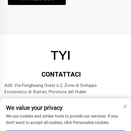
CONTATTACI
Add: Via Fenghuang Ovest n.2, Zona di Sviluppo
Economico di Xian'an, Provincia del Hubei
Tel:
+8615272063961
We value your privacy
E-mail:
[email protected]
We use cookies and similar tools to provide our services. If you
don't want to accept all cookies, click Personalize cookies.
Copyright © 2025 Xianning TYI Model Technology Company -