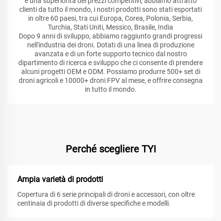
e una superiorità dei prezzi competitivi, abbiamo attratto
clienti da tutto il mondo, i nostri prodotti sono stati esportati
in oltre 60 paesi, tra cui Europa, Corea, Polonia, Serbia,
Turchia, Stati Uniti, Messico, Brasile, India
Dopo 9 anni di sviluppo, abbiamo raggiunto grandi progressi
nell'industria dei droni. Dotati di una linea di produzione
avanzata e di un forte supporto tecnico dal nostro
dipartimento di ricerca e sviluppo che ci consente di prendere
alcuni progetti OEM e ODM. Possiamo produrre 500+ set di
droni agricoli e 10000+ droni FPV al mese, e offrire consegna
in tutto il mondo.
Perché scegliere TYI
Ampia varietà di prodotti
Copertura di 6 serie principali di droni e accessori, con oltre
centinaia di prodotti di diverse specifiche e modelli.