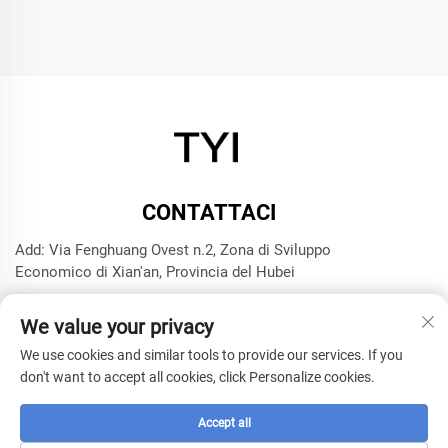
CONTATTACI
Add: Via Fenghuang Ovest n.2, Zona di Sviluppo
Economico di Xian'an, Provincia del Hubei
Tel:
+8615272063961
We value your privacy
E-mail:
[email protected]
We use cookies and similar tools to provide our services. If you
don't want to accept all cookies, click Personalize cookies.
Copyright © 2025 Xianning TYI Model Technology Company -
Informativa sulla privacy
Accept all