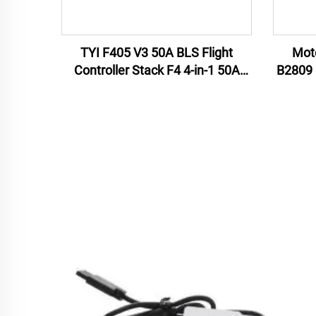
TYI F405 V3 50A BLS Flight
Mot
Controller Stack F4 4-in-1 50A
B2809 
ESC per droni RC FPV