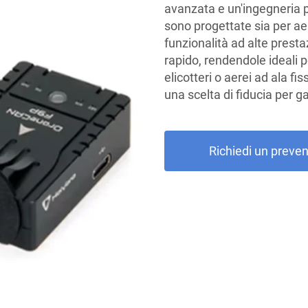
avanzata e un'ingegneria pr
sono progettate sia per aer
funzionalità ad alte prest
rapido, rendendole ideali pe
elicotteri o aerei ad ala fis
una scelta di fiducia per ga
Richiedi un preven