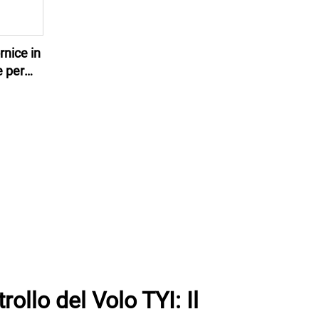
rnice in
e per
la
rollo del Volo TYI: Il