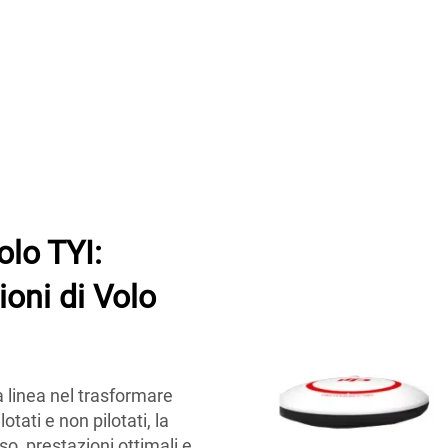
olo TYI:
oni di Volo
ma linea nel trasformare
otati e non pilotati, la
so, prestazioni ottimali e