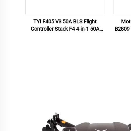
TYI F405 V3 50A BLS Flight
Mot
Controller Stack F4 4-in-1 50A
B2809 
ESC per droni RC FPV