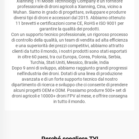
Xianning TYI Model Technology Company è un fornitore
professionale di droni agricoli a Xianning, Cina, vicino a
Wuhan. Siamo in grado di progettare, sviluppare e produrre
diversi tipi di droni e accessori dal 2015. Abbiamo ottenuto
11 brevetti e certificazioni come CE, RoHS e ISO 9001 per
garantire la qualità dei prodotti.
Con un supporto tecnico professionale, un rigoroso processo
di controllo della qualità, un team di vendita ad alta efficienza
e una superiorità dei prezzi competitivi, abbiamo attratto
clienti da tutto il mondo, i nostri prodotti sono stati esportati
in oltre 60 paesi, tra cui Europa, Corea, Polonia, Serbia,
Turchia, Stati Uniti, Messico, Brasile, India
Dopo 9 anni di sviluppo, abbiamo raggiunto grandi progressi
nell'industria dei droni. Dotati di una linea di produzione
avanzata e di un forte supporto tecnico dal nostro
dipartimento di ricerca e sviluppo che ci consente di prendere
alcuni progetti OEM e ODM. Possiamo produrre 500+ set di
droni agricoli e 10000+ droni FPV al mese, e offrire consegna
in tutto il mondo.