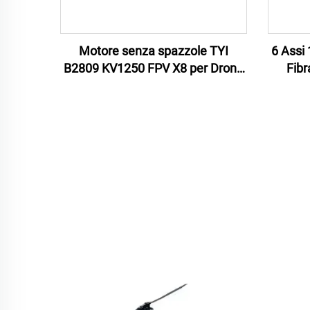
Motore senza spazzole TYI
6 Assi 
B2809 KV1250 FPV X8 per Drone
Fibr
da Corsa
S