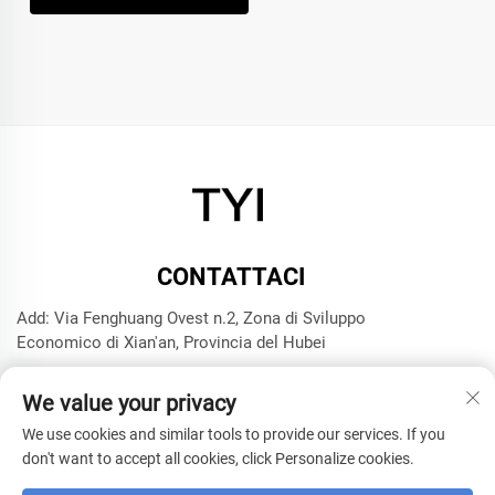
CONTATTACI
Add: Via Fenghuang Ovest n.2, Zona di Sviluppo
Economico di Xian'an, Provincia del Hubei
Tel:
+8615272063961
We value your privacy
E-mail:
[email protected]
We use cookies and similar tools to provide our services. If you
don't want to accept all cookies, click Personalize cookies.
Copyright © 2025 Xianning TYI Model Technology Company -