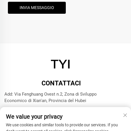
INVIA MESSAGGIO
CONTATTACI
Add: Via Fenghuang Ovest n.2, Zona di Sviluppo
Economico di Xian'an, Provincia del Hubei
Tel:
+8615272063961
We value your privacy
E-mail:
[email protected]
We use cookies and similar tools to provide our services. If you