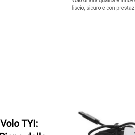
volo di alta qualità e inno
liscio, sicuro e con prestaz
 Volo TYI: