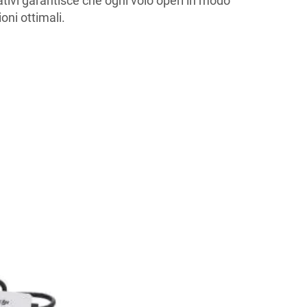
vativi garantisce che ogni volo operi in modo
ioni ottimali.