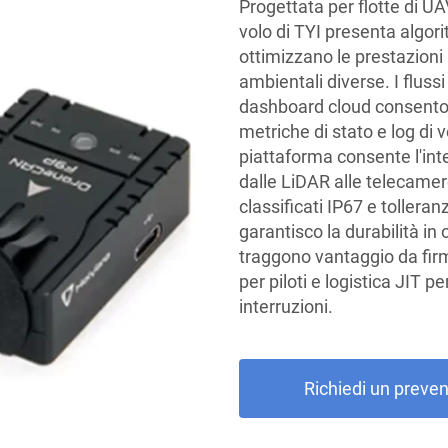
Progettata per flotte di UA
volo di TYI presenta algori
ottimizzano le prestazioni i
ambientali diverse. I flussi
dashboard cloud consentono
metriche di stato e log di v
piattaforma consente l'inte
dalle LiDAR alle telecamer
classificati IP67 e toller
garantisco la durabilità in
traggono vantaggio da fir
per piloti e logistica JIT p
interruzioni.
Richiedi un preven