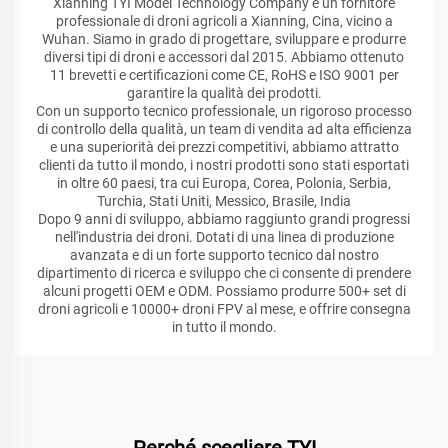
Xianning TYI Model Technology Company è un fornitore
professionale di droni agricoli a Xianning, Cina, vicino a
Wuhan. Siamo in grado di progettare, sviluppare e produrre
diversi tipi di droni e accessori dal 2015. Abbiamo ottenuto
11 brevetti e certificazioni come CE, RoHS e ISO 9001 per
garantire la qualità dei prodotti.
Con un supporto tecnico professionale, un rigoroso processo
di controllo della qualità, un team di vendita ad alta efficienza
e una superiorità dei prezzi competitivi, abbiamo attratto
clienti da tutto il mondo, i nostri prodotti sono stati esportati
in oltre 60 paesi, tra cui Europa, Corea, Polonia, Serbia,
Turchia, Stati Uniti, Messico, Brasile, India
Dopo 9 anni di sviluppo, abbiamo raggiunto grandi progressi
nell'industria dei droni. Dotati di una linea di produzione
avanzata e di un forte supporto tecnico dal nostro
dipartimento di ricerca e sviluppo che ci consente di prendere
alcuni progetti OEM e ODM. Possiamo produrre 500+ set di
droni agricoli e 10000+ droni FPV al mese, e offrire consegna
in tutto il mondo.