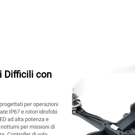
Difficili con
 progettati per operazioni
ate IP67 e rotori idrofobi
 LED ad alta potenza e
otturni per missioni di
a. Controller di volo