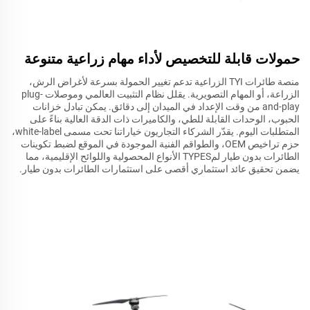
حمولات قابلة للتخصيص لأداء مهام زراعية متنوعة
منصة طائرات TYI الزراعية تدعم تغيير الحمولة بسرعة لأغراض الرش،
الزراعة، أو المهام التصويرية. يقلل نظام التثبيت العالمي وموصلات plug-
and-play من وقت الإعداد في الميدان إلى دقائق. يمكن تبادل خزانات
الحبوب، الوحدات القابلة للطي، والكاميرات ذات الدقة العالية بناءً على
المتطلبات اليوم. يقدّر الشركاء التجاريون خياراتنا تحت مسمى white-label،
حزم تراخيص OEM، والطواقم الفنية الموجودة في الموقع لضبط تكوينات
الطائرات بدون طيار لمTYPES الأنواع المحصولية واللوائح الإقليمية، مما
يضمن تحقيق عائد استثماري أقصى على استثمارات الطائرات بدون طيار.