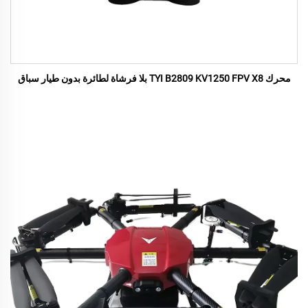
محرك TYI B2809 KV1250 FPV X8 بلا فرشاة لطائرة بدون طيار سباق