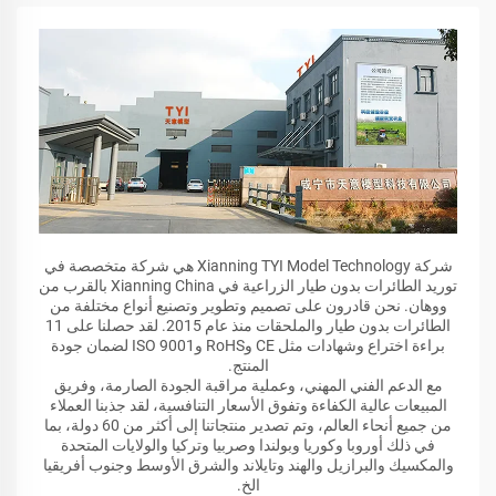
شركة Xianning TYI Model Technology هي شركة متخصصة في
توريد الطائرات بدون طيار الزراعية في Xianning China بالقرب من
ووهان. نحن قادرون على تصميم وتطوير وتصنيع أنواع مختلفة من
الطائرات بدون طيار والملحقات منذ عام 2015. لقد حصلنا على 11
براءة اختراع وشهادات مثل CE وRoHS وISO 9001 لضمان جودة
المنتج.
مع الدعم الفني المهني، وعملية مراقبة الجودة الصارمة، وفريق
المبيعات عالية الكفاءة وتفوق الأسعار التنافسية، لقد جذبنا العملاء
من جميع أنحاء العالم، وتم تصدير منتجاتنا إلى أكثر من 60 دولة، بما
في ذلك أوروبا وكوريا وبولندا وصربيا وتركيا والولايات المتحدة
والمكسيك والبرازيل والهند وتايلاند والشرق الأوسط وجنوب أفريقيا
الخ.