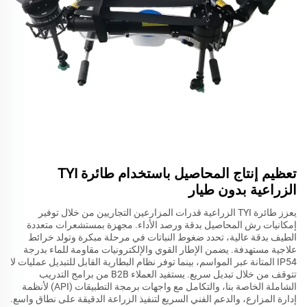
تعظيم إنتاج المحاصيل باستخدام طائرة TYI
الزراعية بدون طيار
يعزز طائرة TYI الزراعية قدرات المزارعين التجاريين من خلال توفير
إمكانيات رش المحاصيل بدقة ورصد الأداء. مجهزة بمستشعرات متعددة
الطيف بدقة عالية، تحدد ضغوط النباتات في مرحلة مبكرة وتولد خرائط
علاجية مستهدفة. يضمن الإطار القوي والإلكترونيات مقاومة للماء بدرجة
IP54 المتانة عبر المواسم، بينما توفر نظام البطارية القابل للتبديل عمليات لا
تتوقف من خلال تبديل سريع. يستفيد العملاء B2B من برامج التدريب
الشاملة الخاصة بنا، والتكامل مع واجهات برمجة التطبيقات (API) لأنظمة
إدارة المزارع، والدعم الفني السريع لتنفيذ الزراعة الدقيقة على نطاق واسع.